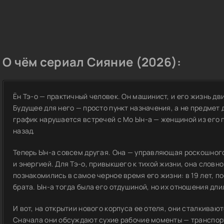
О чём сериал Сияние (2026):
Ён Тэ-о — практичный человек. Он машинист, и его жизнь дв
Будущее для него — просто пункт назначения, а не предмет
график нарушается встречей с Мо Ын-а — женщиной из его 
назад.
Теперь Ын-а совсем другая. Она — управляющая роскошного
и энергией. Для Тэ-о, привыкшего к тихой жизни, она словно
познакомились в самое черное время его жизни: в 19 лет, п
брата. Ын-а тогда была его отдушиной, но их отношения дли
И вот, на открытии нового корпуса ее отеля, они сталкивают
Сначала они обсуждают сухие рабочие моменты — транспорт