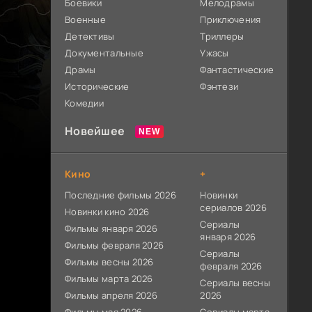
Боевики
Мелодрамы
Военные
Приключения
Детективы
Триллеры
Документальные
Ужасы
Драмы
Фантастические
Исторические
Фэнтези
Комедии
Новейшее
Кино
+
Последние фильмы 2026
Новинки
сериалов 2026
Новинки кино 2026
Сериалы
Фильмы января 2026
января 2026
Фильмы февраля 2026
Сериалы
Фильмы весны 2026
февраля 2026
Фильмы марта 2026
Сериалы весны
Фильмы апреля 2026
2026