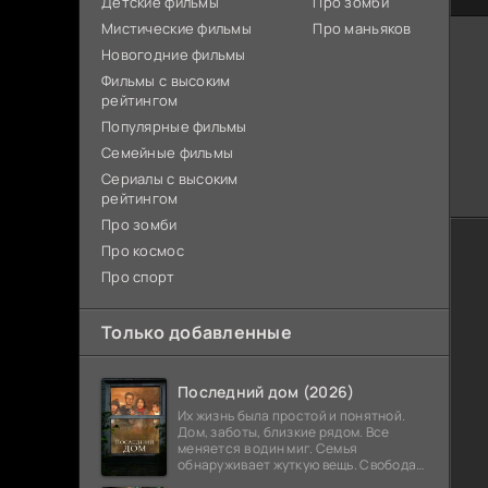
Детские фильмы
Про зомби
Мистические фильмы
Про маньяков
Новогодние фильмы
Фильмы с высоким
рейтингом
Популярные фильмы
Семейные фильмы
Сериалы с высоким
рейтингом
Про зомби
Про космос
Про спорт
Только добавленные
Последний дом (2026)
Их жизнь была простой и понятной.
Дом, заботы, близкие рядом. Все
меняется в один миг. Семья
обнаруживает жуткую вещь. Свобода
закончилась. Выход заблокирован. Не