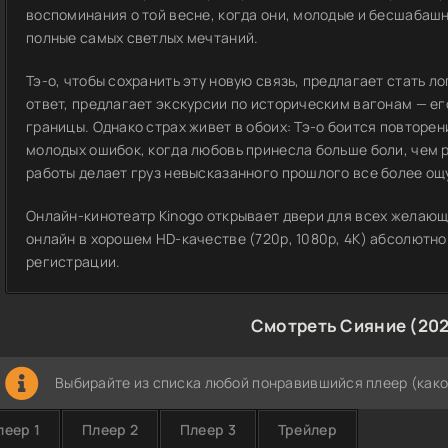
воспоминания о той весне, когда они, молодые и бесшабашн
полные самых светлых мечтаний.
Тэ-о, чтобы сохранить эту новую связь, предлагает стать л
ответ, предлагает экскурсии по историческим вагонам — ег
границы. Однако страх живет в обоих: Тэ-о боится повторе
молодых ошибок, когда любовь принесла больше боли, чем 
работы делает груз невысказанного прошлого все более о
Онлайн-кинотеатр Kinogo открывает двери для всех желающ
онлайн в хорошем HD-качестве (720p, 1080p, 4K) абсолютно
регистрации.
Смотреть Сияние (20
Выбирайте из списка любой понравившийся плеер (како
леер 1
Плеер 2
Плеер 3
Трейлер