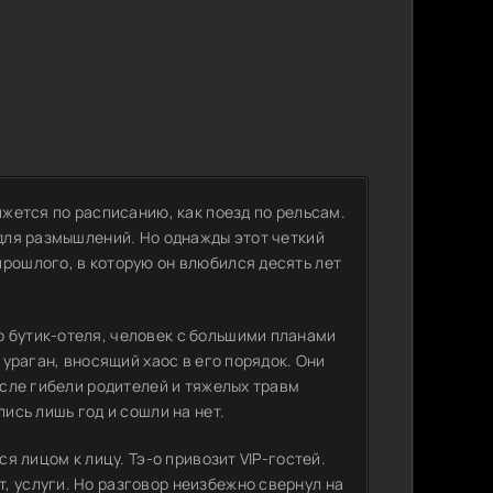
ижется по расписанию, как поезд по рельсам.
 для размышлений. Но однажды этот четкий
прошлого, в которую он влюбился десять лет
 бутик-отеля, человек с большими планами
 ураган, вносящий хаос в его порядок. Они
осле гибели родителей и тяжелых травм
лись лишь год и сошли на нет.
ся лицом к лицу. Тэ-о привозит VIP-гостей.
, услуги. Но разговор неизбежно свернул на