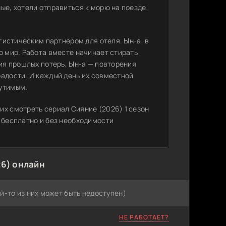
ые, хотели отправиться к морю на поезде,
огистическим партнером для отеля. Ын-а, в
о мир. Работа вместе начинает стирать
ния прошлых потерь, Ын-а — повторения
радости. И каждый день их совместной
щутимым.
их смотреть сериал Сияние (2026) 1 сезон
 бесплатно и без необходимости
26) онлайн
й-то из них может быть недоступен)
НЕ РАБОТАЕТ?