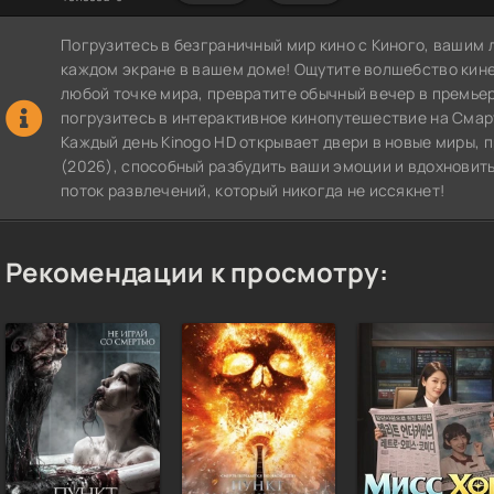
Погрузитесь в безграничный мир кино с Киного, вашим 
каждом экране в вашем доме! Ощутите волшебство кин
любой точке мира, превратите обычный вечер в премье
погрузитесь в интерактивное кинопутешествие на СмартТВ
Каждый день Kinogo HD открывает двери в новые миры,
(2026), способный разбудить ваши эмоции и вдохновить
поток развлечений, который никогда не иссякнет!
Рекомендации к просмотру: