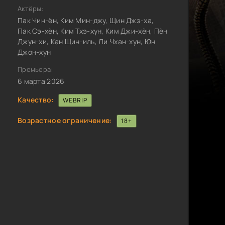
Актёры:
Пак Чин-ён, Ким Мин-джу, Щин Джэ-ха,
Пак Сэ-хён, Ким Тхэ-хун, Ким Джи-хён, Пён
Джун-хи, Кан Щин-иль, Ли Чхан-хун, Юн
Джон-хун
Премьера:
6 марта 2026
Качество:
WEBRIP
Возрастное ограничение:
18+