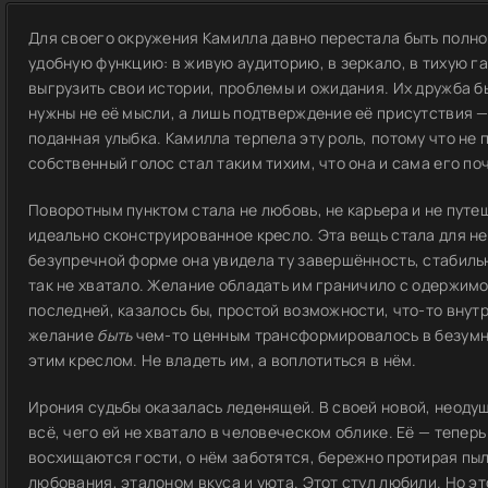
Для своего окружения Камилла давно перестала быть полно
удобную функцию: в живую аудиторию, в зеркало, в тихую га
выгрузить свои истории, проблемы и ожидания. Их дружба 
нужны не её мысли, а лишь подтверждение её присутствия 
поданная улыбка. Камилла терпела эту роль, потому что не
собственный голос стал таким тихим, что она и сама его по
Поворотным пунктом стала не любовь, не карьера и не путе
идеально сконструированное кресло. Эта вещь стала для н
безупречной форме она увидела ту завершённость, стабильн
так не хватало. Желание обладать им граничило с одержимос
последней, казалось бы, простой возможности, что-то внут
желание
быть
чем-то ценным трансформировалось в безумну
этим креслом. Не владеть им, а воплотиться в нём.
Ирония судьбы оказалась леденящей. В своей новой, неод
всё, чего ей не хватало в человеческом облике. Её — теперь
восхищаются гости, о нём заботятся, бережно протирая пы
любования, эталоном вкуса и уюта. Этот стул любили. Но эт