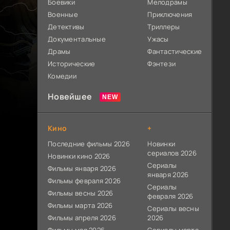
Боевики
Мелодрамы
Военные
Приключения
Детективы
Триллеры
Документальные
Ужасы
Драмы
Фантастические
Исторические
Фэнтези
Комедии
Новейшее
Кино
+
Последние фильмы 2026
Новинки
сериалов 2026
Новинки кино 2026
Сериалы
Фильмы января 2026
января 2026
Фильмы февраля 2026
Сериалы
Фильмы весны 2026
февраля 2026
Фильмы марта 2026
Сериалы весны
Фильмы апреля 2026
2026