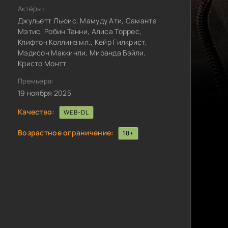
Актёры:
Джульетт Льюис, Мамуду Ати, Саманта
Мэтис, Робин Танни, Алиса Торрес,
Клифтон Коллинз мл., Кейр Гилкрист,
Мэдисон Маккинли, Миранда Бэйли,
Кристо Монтт
Премьера:
19 ноября 2025
Качество:
WEB-DL
Возрастное ограничение:
18+