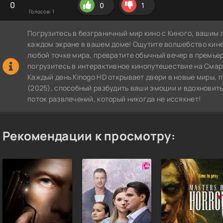
0
0
1
Голосов:
1
Погрузитесь в безграничный мир кино с Киного, вашим 
каждом экране в вашем доме! Ощутите волшебство кин
любой точке мира, превратите обычный вечер в премье
погрузитесь в интерактивное кинопутешествие на СмартТВ
Каждый день Kinogo HD открывает двери в новые миры, 
(2025), способный разбудить ваши эмоции и вдохновить
поток развлечений, который никогда не иссякнет!
Рекомендации к просмотру: