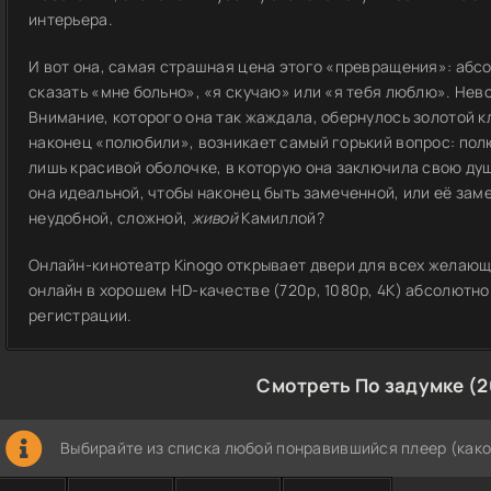
интерьера.
И вот она, самая страшная цена этого «превращения»: абс
сказать «мне больно», «я скучаю» или «я тебя люблю». Нев
Внимание, которого она так жаждала, обернулось золотой к
наконец «полюбили», возникает самый горький вопрос: пол
лишь красивой оболочке, в которую она заключила свою душ
она идеальной, чтобы наконец быть замеченной, или её зам
неудобной, сложной,
живой
Камиллой?
Онлайн-кинотеатр Kinogo открывает двери для всех желающ
онлайн в хорошем HD-качестве (720p, 1080p, 4K) абсолютно
регистрации.
Смотреть По задумке (2
Выбирайте из списка любой понравившийся плеер (како