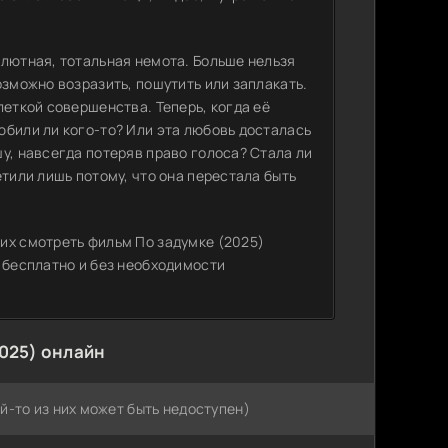
олютная, тотальная немота. Больше нельзя
озможно возразить, пошутить или заплакать.
леткой совершенства. Теперь, когда её
юбили ли кого-то? Или эта любовь досталась
у, навсегда потеряв право голоса? Стала ли
етили лишь потому, что она перестала быть
их смотреть фильм По задумке (2025)
 бесплатно и без необходимости
025) онлайн
й-то из них может быть недоступен)