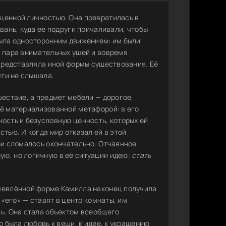
ценной личностью. Она превратилась в
вань, куда её подруги причаливали, чтобы
была односторонним движением: им были
— пара внимательных ушей и вовремя
 представляла иной формы существования. Её
чти не слышала.
шествие, а предмет мебели — дорогое,
её материализованной метафорой: в его
ость и безусловную ценность, которых ей
тью. И когда мир отказал ей в этой
ри сломалось окончательно. Отчаянное
ю, но логичную в её ситуации идею:
стать
ушевлённой форме Камилла наконец получила
 «его» — ставят в центр комнаты, им
ль. Она стала объектом всеобщего
о была любовь к вещи, к идее, к украшению