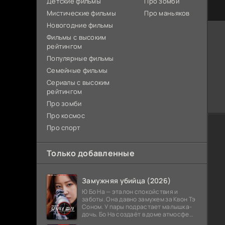
Детские фильмы
Про зомби
Мистические фильмы
Про маньяков
Новогодние фильмы
Фильмы с высоким
рейтингом
Популярные фильмы
Семейные фильмы
Сериалы с высоким
рейтингом
Про зомби
Про космос
Про спорт
Только добавленные
Замужняя убийца (2026)
Ю Бо На — эталон спокойствия и
заботы. Она давно замужем за Квон Тэ
Соном. У пары подрастает малышка-
дочь. Бо На создаёт в доме атмосферу
тепла и стабильности. Родственники