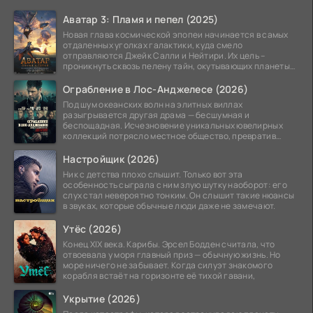
Аватар 3: Пламя и пепел (2025)
Новая глава космической эпопеи начинается в самых
отдаленных уголках галактики, куда смело
отправляются Джейк Салли и Нейтири. Их цель –
проникнуть сквозь пелену тайн, окутывающих планеты
системы
Ограбление в Лос-Анджелесе (2026)
Под шум океанских волн на элитных виллах
разыгрывается другая драма — бесшумная и
беспощадная. Исчезновение уникальных ювелирных
коллекций потрясло местное общество, превратив
побережье из курорта в
Настройщик (2026)
Ник с детства плохо слышит. Только вот эта
особенность сыграла с ним злую шутку наоборот: его
слух стал невероятно тонким. Он слышит такие нюансы
в звуках, которые обычные люди даже не замечают.
Утёс (2026)
Конец XIX века. Карибы. Эрсел Бодден считала, что
отвоевала у моря главный приз — обычную жизнь. Но
море ничего не забывает. Когда силуэт знакомого
корабля встаёт на горизонте её тихой гавани,
Укрытие (2026)