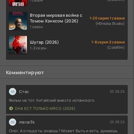
1 сезон
Вторая мировая война с
1-20 серия 1 сезона
Томом Хэнксом (2026)
(HDrezka Studio)
1 сезон
Шугар (2026)
1-8 серия 2 сезона
(Coldfilm)
1-2 сезон
Комментируют
Стас
05.08.26
Фильм не тот. Китайский вместо испанского.
ОНА ЕСТ ТОЛЬКО МЯСО (2026)
merar3k
05.08.26
Олег, А откуда ты знаешь? Может быть и есть, думаешь