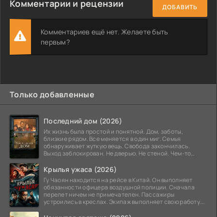
Комментарии и рецензии
ДОБАВИТЬ
Комментариев ещё нет. Желаете быть
первым?
Только добавленные
Последний дом (2026)
Их жизнь была простой и понятной. Дом, заботы,
близкие рядом. Все меняется в один миг. Семья
обнаруживает жуткую вещь. Свобода закончилась.
Выход заблокирован. Не дверью. Не стеной. Чем-то
невидимым.
Крылья ужаса (2026)
Гу Чаоян находится на рейсе в Китай. Он выполняет
обязанности офицера воздушной полиции. Сначала
перелет ничем не примечателен. Пассажиры
устроились в креслах. Экипаж выполняет свою работу.
Лайнер