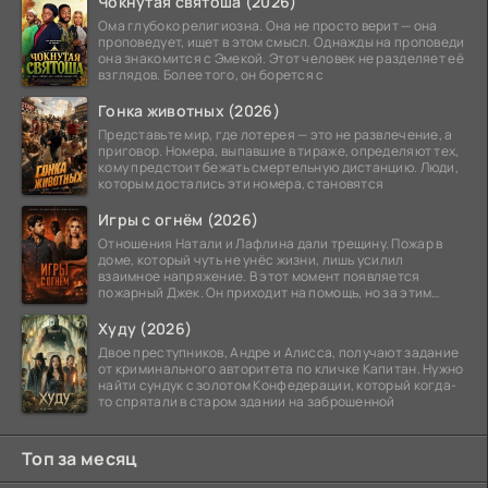
Чокнутая святоша (2026)
Ома глубоко религиозна. Она не просто верит — она
проповедует, ищет в этом смысл. Однажды на проповеди
она знакомится с Эмекой. Этот человек не разделяет её
взглядов. Более того, он борется с
Гонка животных (2026)
Представьте мир, где лотерея — это не развлечение, а
приговор. Номера, выпавшие в тираже, определяют тех,
кому предстоит бежать смертельную дистанцию. Люди,
которым достались эти номера, становятся
Игры с огнём (2026)
Отношения Натали и Лафлина дали трещину. Пожар в
доме, который чуть не унёс жизни, лишь усилил
взаимное напряжение. В этот момент появляется
пожарный Джек. Он приходит на помощь, но за этим
стоит его
Худу (2026)
Двое преступников, Андре и Алисса, получают задание
от криминального авторитета по кличке Капитан. Нужно
найти сундук с золотом Конфедерации, который когда-
то спрятали в старом здании на заброшенной
Топ за месяц