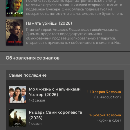
После катастрофы, которая затронула всю планету,
маленькая группа выживших людей старалась выжить в
подземном бункере. Они боялись подниматься на
поверхность, потому что знали: смерть там будет очень
Память убийцы (2026)
Главный герой, Анджело Ледде, ведет двойную жизнь.
Днем он предстает перед окружающими как
обыкновенный продавец копировальных аппаратов,
стараясь не привлекать к себе лишнего внимания. Но
когда
Обновления сериалов
Самые последние
Моя жизнь с мальчиками
1-10 серия 3 сезона
Уолтер (2026)
(LE-Production)
1-3 сезон
Рыцарь Семи Королевств
1-6 серия 1 сезона
(2026)
(Кубик в Кубе)
1 сезон