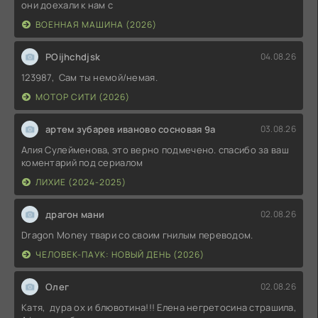
они доехали к нам с
ВОЕННАЯ МАШИНА (2026)
POijhchdjsk
04.08.26
123987, Сам ты немой/немая.
МОТОР СИТИ (2026)
артем зубарев иваново сосновая 9а
03.08.26
Алия Сулейменова, это верно подмечено. спасибо за ваш
коментарий под сериалом
ЛИХИЕ (2024-2025)
драгон мани
02.08.26
Dragon Money твари со своим гнилым переводом.
ЧЕЛОВЕК-ПАУК: НОВЫЙ ДЕНЬ (2026)
Олег
02.08.26
Катя, дура ох и блювотина!!! Елена негретосина страшила,