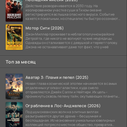
Действие разворачивается в 2030 году. На
изолированном участке суши в Тихом океане
регистрируется вспышка опасного вируса. Событие
кажется локальным, но специалисты быстро осознают:
как только
Мотор Сити (2026)
Джон Миллер проживает в неблагополучном районе
Детройта, где никого не волнуют чужие неурядицы.
Однажды он сталкивается с девушкой и теряет голову.
Джона не останавливает даже тот факт, что у неё
Топ за месяц
Аватар 3: Пламя и пепел (2025)
Новая глава космической эпопеи начинается в самых
отдаленных уголках галактики, куда смело
отправляются Джейк Салли и Нейтири. Их цель –
проникнуть сквозь пелену тайн, окутывающих планеты
системы
Ограбление в Лос-Анджелесе (2026)
Под шум океанских волн на элитных виллах
разыгрывается другая драма — бесшумная и
беспощадная. Исчезновение уникальных ювелирных
коллекций потрясло местное общество, превратив