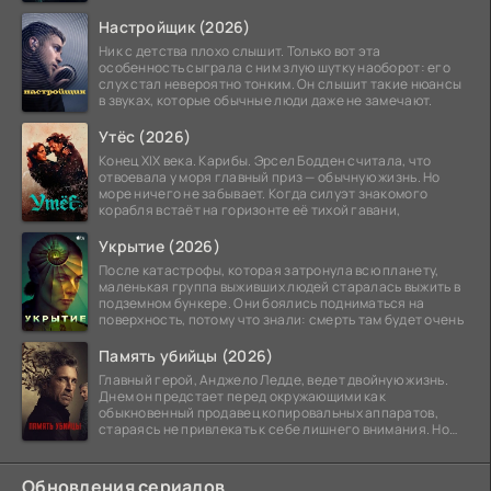
побережье из курорта в
Настройщик (2026)
Ник с детства плохо слышит. Только вот эта
особенность сыграла с ним злую шутку наоборот: его
слух стал невероятно тонким. Он слышит такие нюансы
в звуках, которые обычные люди даже не замечают.
Утёс (2026)
Конец XIX века. Карибы. Эрсел Бодден считала, что
отвоевала у моря главный приз — обычную жизнь. Но
море ничего не забывает. Когда силуэт знакомого
корабля встаёт на горизонте её тихой гавани,
Укрытие (2026)
После катастрофы, которая затронула всю планету,
маленькая группа выживших людей старалась выжить в
подземном бункере. Они боялись подниматься на
поверхность, потому что знали: смерть там будет очень
Память убийцы (2026)
Главный герой, Анджело Ледде, ведет двойную жизнь.
Днем он предстает перед окружающими как
обыкновенный продавец копировальных аппаратов,
стараясь не привлекать к себе лишнего внимания. Но
когда
Обновления сериалов