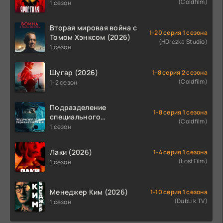
(Coldfilm)
1 сезон
Вторая мировая война с
1-20 серия 1 сезона
Томом Хэнксом (2026)
(HDrezka Studio)
1 сезон
Шугар (2026)
1-8 серия 2 сезона
(Coldfilm)
1-2 сезон
Подразделение
1-8 серия 1 сезона
специального
(Coldfilm)
назначения (2026)
1 сезон
Лаки (2026)
1-4 серия 1 сезона
(LostFilm)
1 сезон
Менеджер Ким (2026)
1-10 серия 1 сезона
(DubLik.TV)
1 сезон