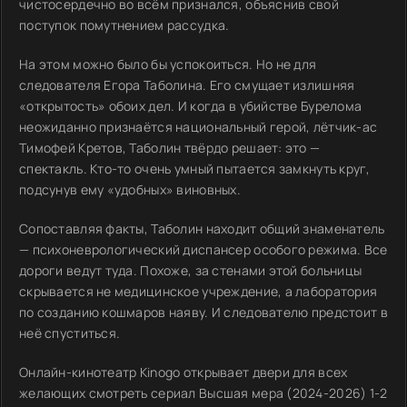
чистосердечно во всём признался, объяснив свой
поступок помутнением рассудка.
На этом можно было бы успокоиться. Но не для
следователя Егора Таболина. Его смущает излишняя
«открытость» обоих дел. И когда в убийстве Бурелома
неожиданно признаётся национальный герой, лётчик-ас
Тимофей Кретов, Таболин твёрдо решает: это —
спектакль. Кто-то очень умный пытается замкнуть круг,
подсунув ему «удобных» виновных.
Сопоставляя факты, Таболин находит общий знаменатель
— психоневрологический диспансер особого режима. Все
дороги ведут туда. Похоже, за стенами этой больницы
скрывается не медицинское учреждение, а лаборатория
по созданию кошмаров наяву. И следователю предстоит в
неё спуститься.
Онлайн-кинотеатр Kinogo открывает двери для всех
желающих смотреть сериал Высшая мера (2024-2026) 1-2