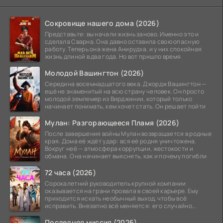
Сокровище нашего дома (2026)
Представьте: вы начали жизнь заново. Именно это и
сделала Сварна. Она давно оставила свою опасную
работу. Теперь она жена Анирудха, и у них спокойная
жизнь длиной в два года. Но вот пришло время
Молодой Вашингтон (2026)
Середина восемнадцатого века. Джордж Вашингтон —
ещё не знаменитый на всю страну человек. Он просто
молодой землемер из Вирджинии, который только
начинает понимать, кем хочет стать. Он решает пойти
Мулан: Разгорающееся Пламя (2026)
После завершения войны Мулан возвращается в родные
края. Дома её ждёт удар: вся её родня уничтожена.
Вокруг неё — атмосфера коррупции, жестокости и
обмана. Она начинает выяснять, как и почему погибли
72 часа (2026)
Сорокалетний руководитель крупной компании
оказывается на грани провала в своей карьере. Ему
приходится искать необычный выход, чтобы всё
исправить. Внезапно всё меняется: его случайно
добавляют в
Последняя миссия (2026)