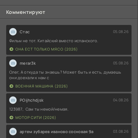
Комментируют
Стас
05.08.26
Фильм не тот. Китайский вместо испанского.
ОНА ЕСТ ТОЛЬКО МЯСО (2026)
merar3k
05.08.26
Олег, А откуда ты знаешь? Может быть и есть, думаешь
они доехали к нам с
ВОЕННАЯ МАШИНА (2026)
POijhchdjsk
04.08.26
123987, Сам ты немой/немая.
МОТОР СИТИ (2026)
артем зубарев иваново сосновая 9а
03.08.26