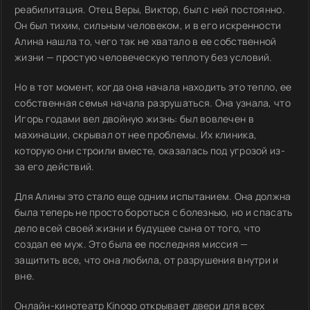
реабилитация. Отец Веры, Виктор, был с ней постоянно.
Он был тихим, сильным человеком, и в его искренности
Алина нашла то, чего так не хватало в ее собственной
жизни — простую человеческую теплоту без условий.
Но в тот момент, когда она начала находить это тепло, ее
собственная семья начала разрушаться. Она узнала, что
Игорь годами вел двойную жизнь: был вовлечен в
махинации, скрывал от нее проблемы. Их клиника,
которую они строили вместе, оказалась под угрозой из-
за его действий.
Для Алины это стало еще одним испытанием. Она должна
была теперь не просто бороться с болезнью, но и спасать
дело всей своей жизни и будущее сына от того, что
создал ее муж. Это была ее последняя миссия —
защитить все, что она любила, от разрушения внутри и
вне.
Онлайн-кинотеатр Kinogo открывает двери для всех