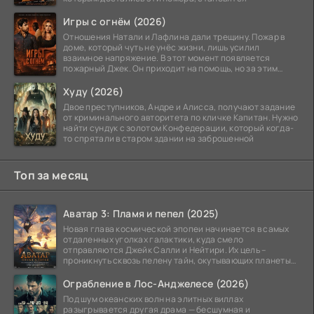
Игры с огнём (2026)
Отношения Натали и Лафлина дали трещину. Пожар в
доме, который чуть не унёс жизни, лишь усилил
взаимное напряжение. В этот момент появляется
пожарный Джек. Он приходит на помощь, но за этим
стоит его
Худу (2026)
Двое преступников, Андре и Алисса, получают задание
от криминального авторитета по кличке Капитан. Нужно
найти сундук с золотом Конфедерации, который когда-
то спрятали в старом здании на заброшенной
Топ за месяц
Аватар 3: Пламя и пепел (2025)
Новая глава космической эпопеи начинается в самых
отдаленных уголках галактики, куда смело
отправляются Джейк Салли и Нейтири. Их цель –
проникнуть сквозь пелену тайн, окутывающих планеты
системы
Ограбление в Лос-Анджелесе (2026)
Под шум океанских волн на элитных виллах
разыгрывается другая драма — бесшумная и