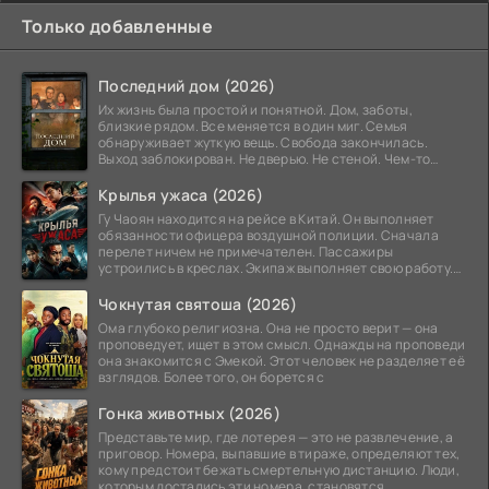
Только добавленные
Последний дом (2026)
Их жизнь была простой и понятной. Дом, заботы,
близкие рядом. Все меняется в один миг. Семья
обнаруживает жуткую вещь. Свобода закончилась.
Выход заблокирован. Не дверью. Не стеной. Чем-то
невидимым.
Крылья ужаса (2026)
Гу Чаоян находится на рейсе в Китай. Он выполняет
обязанности офицера воздушной полиции. Сначала
перелет ничем не примечателен. Пассажиры
устроились в креслах. Экипаж выполняет свою работу.
Лайнер
Чокнутая святоша (2026)
Ома глубоко религиозна. Она не просто верит — она
проповедует, ищет в этом смысл. Однажды на проповеди
она знакомится с Эмекой. Этот человек не разделяет её
взглядов. Более того, он борется с
Гонка животных (2026)
Представьте мир, где лотерея — это не развлечение, а
приговор. Номера, выпавшие в тираже, определяют тех,
кому предстоит бежать смертельную дистанцию. Люди,
которым достались эти номера, становятся