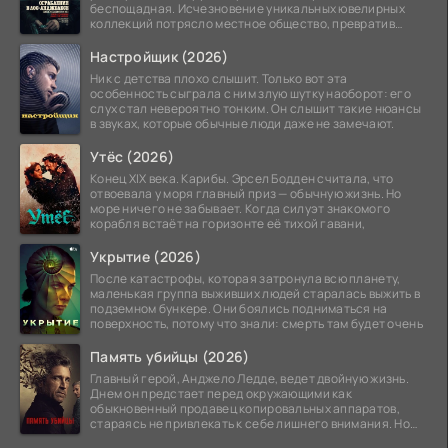
беспощадная. Исчезновение уникальных ювелирных
коллекций потрясло местное общество, превратив
побережье из курорта в
Настройщик (2026)
Ник с детства плохо слышит. Только вот эта
особенность сыграла с ним злую шутку наоборот: его
слух стал невероятно тонким. Он слышит такие нюансы
в звуках, которые обычные люди даже не замечают.
Утёс (2026)
Конец XIX века. Карибы. Эрсел Бодден считала, что
отвоевала у моря главный приз — обычную жизнь. Но
море ничего не забывает. Когда силуэт знакомого
корабля встаёт на горизонте её тихой гавани,
Укрытие (2026)
После катастрофы, которая затронула всю планету,
маленькая группа выживших людей старалась выжить в
подземном бункере. Они боялись подниматься на
поверхность, потому что знали: смерть там будет очень
Память убийцы (2026)
Главный герой, Анджело Ледде, ведет двойную жизнь.
Днем он предстает перед окружающими как
обыкновенный продавец копировальных аппаратов,
стараясь не привлекать к себе лишнего внимания. Но
когда