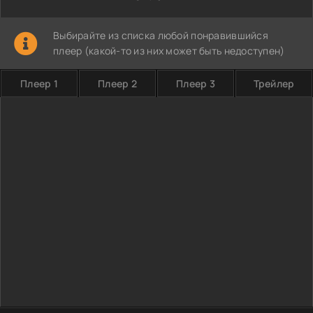
Выбирайте из списка любой понравившийся
плеер (какой-то из них может быть недоступен)
Плеер 1
Плеер 2
Плеер 3
Трейлер