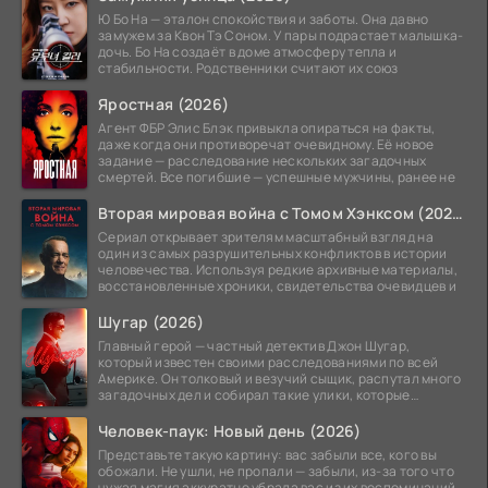
Ю Бо На — эталон спокойствия и заботы. Она давно
замужем за Квон Тэ Соном. У пары подрастает малышка-
дочь. Бо На создаёт в доме атмосферу тепла и
стабильности. Родственники считают их союз
Яростная (2026)
Агент ФБР Элис Блэк привыкла опираться на факты,
даже когда они противоречат очевидному. Её новое
задание — расследование нескольких загадочных
смертей. Все погибшие — успешные мужчины, ранее не
Вторая мировая война с Томом Хэнксом (2026)
Сериал открывает зрителям масштабный взгляд на
один из самых разрушительных конфликтов в истории
человечества. Используя редкие архивные материалы,
восстановленные хроники, свидетельства очевидцев и
Шугар (2026)
Главный герой — частный детектив Джон Шугар,
который известен своими расследованиями по всей
Америке. Он толковый и везучий сыщик, распутал много
загадочных дел и собирал такие улики, которые
помогли
Человек-паук: Новый день (2026)
Представьте такую картину: вас забыли все, кого вы
обожали. Не ушли, не пропали — забыли, из-за того что
чужая магия аккуратно убрала вас из их воспоминаний,