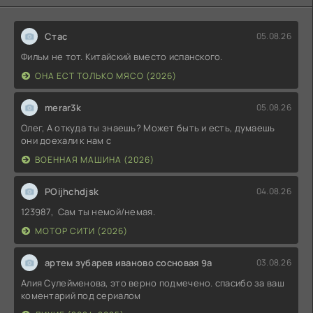
Стас
05.08.26
Фильм не тот. Китайский вместо испанского.
ОНА ЕСТ ТОЛЬКО МЯСО (2026)
merar3k
05.08.26
Олег, А откуда ты знаешь? Может быть и есть, думаешь
они доехали к нам с
ВОЕННАЯ МАШИНА (2026)
POijhchdjsk
04.08.26
123987, Сам ты немой/немая.
МОТОР СИТИ (2026)
артем зубарев иваново сосновая 9а
03.08.26
Алия Сулейменова, это верно подмечено. спасибо за ваш
коментарий под сериалом