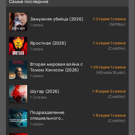
Самые последние
Замужняя убийца (2026)
1-2 серия 1 сезона
(SoftBox)
1 сезон
Яростная (2026)
1-4 серия 1 сезона
(Coldfilm)
1 сезон
Вторая мировая война с
1-20 серия 1 сезона
Томом Хэнксом (2026)
(HDrezka Studio)
1 сезон
Шугар (2026)
1-8 серия 2 сезона
(Coldfilm)
1-2 сезон
Подразделение
1-8 серия 1 сезона
специального
(Coldfilm)
назначения (2026)
1 сезон