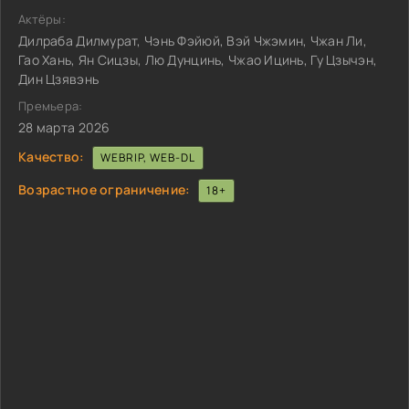
Актёры:
Дилраба Дилмурат, Чэнь Фэйюй, Вэй Чжэмин, Чжан Ли,
Гао Хань, Ян Сицзы, Лю Дунцинь, Чжао Ицинь, Гу Цзычэн,
Дин Цзявэнь
Премьера:
28 марта 2026
Качество:
WEBRIP, WEB-DL
Возрастное ограничение:
18+