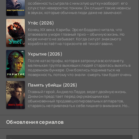
особенность сыграла с ним злую шутку наоборот: его
слух стал невероятно тонким. Он слышит такие нюансы
в звуках, которые обычные люди даже не замечают.
Утёс (2026)
Конец XIX века. Карибы. Эрсел Бодден считала, что
отвоевала у моря главный приз — обычную жизнь. Но
море ничего не забывает. Когда силуэт знакомого
корабля встаёт на горизонте её тихой гавани,
Укрытие (2026)
После катастрофы, которая затронула всю планету,
маленькая группа выживших людей старалась выжить в
подземном бункере. Они боялись подниматься на
поверхность, потому что знали: смерть там будет очень
Память убийцы (2026)
Главный герой, Анджело Ледде, ведет двойную жизнь.
Днем он предстает перед окружающими как
обыкновенный продавец копировальных аппаратов,
стараясь не привлекать к себе лишнего внимания. Но
когда
Обновления сериалов