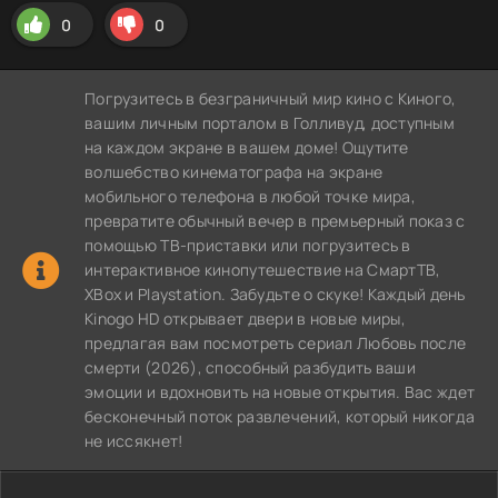
0
0
Погрузитесь в безграничный мир кино с Киного,
вашим личным порталом в Голливуд, доступным
на каждом экране в вашем доме! Ощутите
волшебство кинематографа на экране
мобильного телефона в любой точке мира,
превратите обычный вечер в премьерный показ с
помощью ТВ-приставки или погрузитесь в
интерактивное кинопутешествие на СмартТВ,
XBox и Playstation. Забудьте о скуке! Каждый день
Kinogo HD открывает двери в новые миры,
предлагая вам посмотреть сериал Любовь после
смерти (2026), способный разбудить ваши
эмоции и вдохновить на новые открытия. Вас ждет
бесконечный поток развлечений, который никогда
не иссякнет!