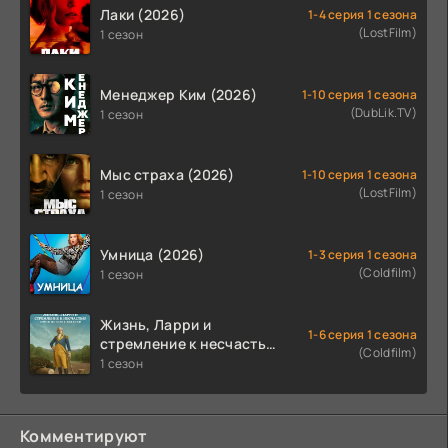
Лаки (2026)
1-4 серия 1 сезона
(LostFilm)
1 сезон
Менеджер Ким (2026)
1-10 серия 1 сезона
(DubLik.TV)
1 сезон
Мыс страха (2026)
1-10 серия 1 сезона
(LostFilm)
1 сезон
Умница (2026)
1-3 серия 1 сезона
(Coldfilm)
1 сезон
Жизнь, Ларри и
1-6 серия 1 сезона
стремление к несчастью:
(Coldfilm)
Почти история Америки
1 сезон
(2026)
Комментируют