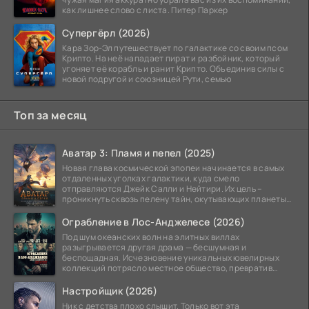
как лишнее слово с листа. Питер Паркер
Супергёрл (2026)
Кара Зор-Эл путешествует по галактике со своим псом
Крипто. На неё нападает пират и разбойник, который
угоняет её корабль и ранит Крипто. Объединив силы с
новой подругой и союзницей Рути, семью
Топ за месяц
Аватар 3: Пламя и пепел (2025)
Новая глава космической эпопеи начинается в самых
отдаленных уголках галактики, куда смело
отправляются Джейк Салли и Нейтири. Их цель –
проникнуть сквозь пелену тайн, окутывающих планеты
системы
Ограбление в Лос-Анджелесе (2026)
Под шум океанских волн на элитных виллах
разыгрывается другая драма — бесшумная и
беспощадная. Исчезновение уникальных ювелирных
коллекций потрясло местное общество, превратив
побережье из курорта в
Настройщик (2026)
Ник с детства плохо слышит. Только вот эта