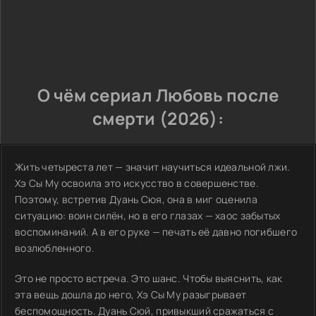
О чём сериал Любовь после
смерти (2026):
Жить четыреста лет — значит научиться идеальной лжи.
Хэ Сы Му освоила это искусство в совершенстве.
Поэтому, встретив Дуань Сюя, она в миг оценила
ситуацию: воин силён, но в его глазах — хаос забытых
воспоминаний. А в его руке — печать её давно погибшего
возлюбленного.
Это не просто встреча. Это шанс. Чтобы выяснить, как
эта вещь дошла до него, Хэ Сы Му разыгрывает
беспомощность. Дуань Сюй, привыкший сражаться с