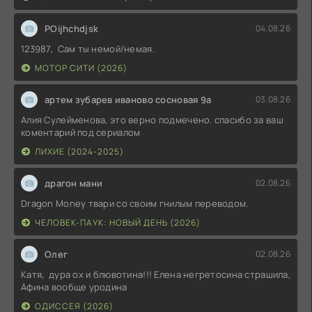
POijhchdjsk
04.08.26
123987, Сам ты немой/немая.
МОТОР СИТИ (2026)
артем зубарев иваново сосновая 9а
03.08.26
Алия Сулейменова, это верно подмечено. спасибо за ваш
коментарий под сериалом
ЛИХИЕ (2024-2025)
драгон мани
02.08.26
Dragon Money твари со своим гнилым переводом.
ЧЕЛОВЕК-ПАУК: НОВЫЙ ДЕНЬ (2026)
Олег
02.08.26
Катя, дура ох и блювотина!!! Елена негретосина страшила,
Афина вообще уродина
ОДИССЕЯ (2026)