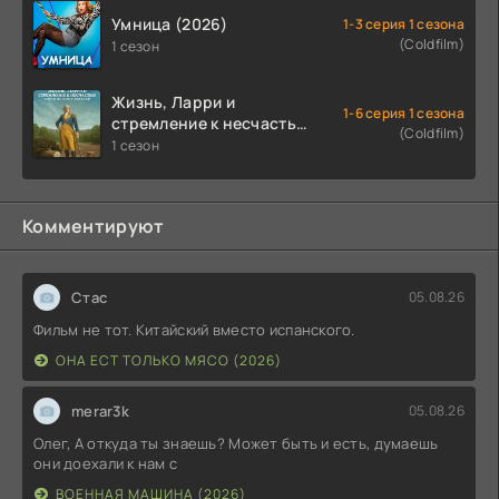
Умница (2026)
1-3 серия 1 сезона
(Coldfilm)
1 сезон
Жизнь, Ларри и
1-6 серия 1 сезона
стремление к несчастью:
(Coldfilm)
Почти история Америки
1 сезон
(2026)
Комментируют
Стас
05.08.26
Фильм не тот. Китайский вместо испанского.
ОНА ЕСТ ТОЛЬКО МЯСО (2026)
merar3k
05.08.26
Олег, А откуда ты знаешь? Может быть и есть, думаешь
они доехали к нам с
ВОЕННАЯ МАШИНА (2026)