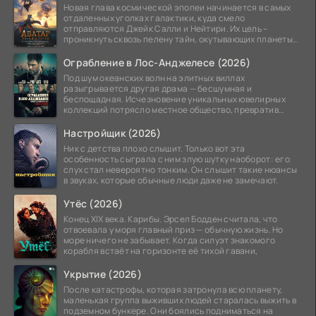
Новая глава космической эпопеи начинается в самых
отдаленных уголках галактики, куда смело
отправляются Джейк Салли и Нейтири. Их цель –
проникнуть сквозь пелену тайн, окутывающих планеты
системы
Ограбление в Лос-Анджелесе (2026)
Под шум океанских волн на элитных виллах
разыгрывается другая драма — бесшумная и
беспощадная. Исчезновение уникальных ювелирных
коллекций потрясло местное общество, превратив
побережье из курорта в
Настройщик (2026)
Ник с детства плохо слышит. Только вот эта
особенность сыграла с ним злую шутку наоборот: его
слух стал невероятно тонким. Он слышит такие нюансы
в звуках, которые обычные люди даже не замечают.
Утёс (2026)
Конец XIX века. Карибы. Эрсел Бодден считала, что
отвоевала у моря главный приз — обычную жизнь. Но
море ничего не забывает. Когда силуэт знакомого
корабля встаёт на горизонте её тихой гавани,
Укрытие (2026)
После катастрофы, которая затронула всю планету,
маленькая группа выживших людей старалась выжить в
подземном бункере. Они боялись подниматься на