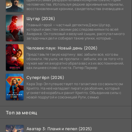
человечества. Используя редкие архивные материалы,
восстановленные хроники, свидетельства очевидцев и
Шугар (2026)
Главный герой — частный детектив Джон Шугар,
который известен своими расследованиями по всей
Америке. Он толковый и везучий сыщик, распутал много
загадочных дел и собирал такие улики, которые
помогли
Человек-паук: Новый день (2026)
Представьте такую картину: вас забыли все, кого вы
обожали. Не ушли, не пропали — забыли, из-за того что
чужая магия аккуратно убрала вас из их воспоминаний,
как лишнее слово с листа. Питер Паркер
Супергёрл (2026)
Кара Зор-Эл путешествует по галактике со своим псом
Крипто. На неё нападает пират и разбойник, который
угоняет её корабль и ранит Крипто. Объединив силы с
новой подругой и союзницей Рути, семью
Топ за месяц
Аватар 3: Пламя и пепел (2025)