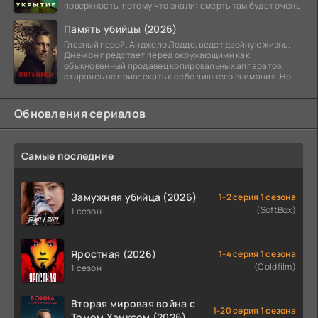
поверхность, потому что знали: смерть там будет очень
Память убийцы (2026)
Главный герой, Анджело Ледде, ведет двойную жизнь.
Днем он предстает перед окружающими как
обыкновенный продавец копировальных аппаратов,
стараясь не привлекать к себе лишнего внимания. Но
когда
Обновления сериалов
Самые последние
Замужняя убийца (2026)
1-2 серия 1 сезона
(SoftBox)
1 сезон
Яростная (2026)
1-4 серия 1 сезона
(Coldfilm)
1 сезон
Вторая мировая война с
1-20 серия 1 сезона
Томом Хэнксом (2026)