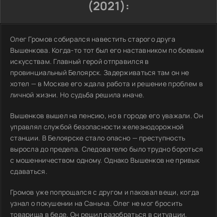
(2021):
Олег Громов собирался навестить старого друга
Вышенкова. Когда-то тот был его наставником по боевым
искусствам. Главный герой отправился в
провинциальный Белоярск. Задерживаться там он не
хотел — в Москве его ждала работа и решение проблем в
личной жизни. Но судьба решила иначе.
Вышенков вышел на пенсию, но в городе его уважали. Он
управлял службой безопасности железнодорожной
станции. В Белоярске стало опасно — преступность
выросла до предела. Следователю было трудно бороться
с мошенничеством одному. Однако Вышенков не привык
сдаваться.
Громов уже попрощался с другом и паковал вещи, когда
узнал о покушении на Саныча. Олег не мог бросить
товарища в беде. Он решил разобраться в ситуации.