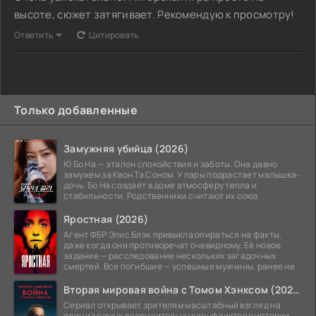
высоте, сюжет затягивает. Рекомендую к просмотру!
Ответить
Цитировать
Только добавленные
Замужняя убийца (2026)
Ю Бо На — эталон спокойствия и заботы. Она давно
замужем за Квон Тэ Соном. У пары подрастает малышка-
дочь. Бо На создаёт в доме атмосферу тепла и
стабильности. Родственники считают их союз
Яростная (2026)
Агент ФБР Элис Блэк привыкла опираться на факты,
даже когда они противоречат очевидному. Её новое
задание — расследование нескольких загадочных
смертей. Все погибшие — успешные мужчины, ранее не
Вторая мировая война с Томом Хэнксом (2026)
Сериал открывает зрителям масштабный взгляд на
один из самых разрушительных конфликтов в истории