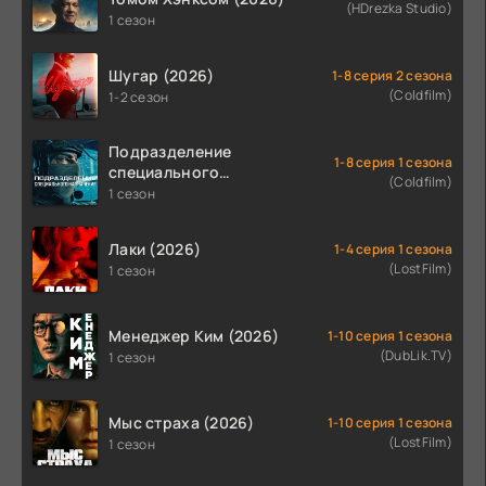
(HDrezka Studio)
1 сезон
Шугар (2026)
1-8 серия 2 сезона
(Coldfilm)
1-2 сезон
Подразделение
1-8 серия 1 сезона
специального
(Coldfilm)
назначения (2026)
1 сезон
Лаки (2026)
1-4 серия 1 сезона
(LostFilm)
1 сезон
Менеджер Ким (2026)
1-10 серия 1 сезона
(DubLik.TV)
1 сезон
Мыс страха (2026)
1-10 серия 1 сезона
(LostFilm)
1 сезон