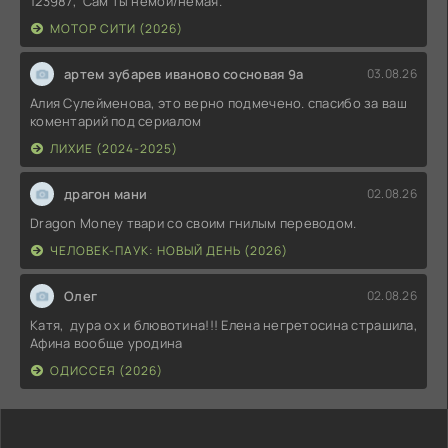
123987, Сам ты немой/немая.
МОТОР СИТИ (2026)
артем зубарев иваново сосновая 9а
03.08.26
Алия Сулейменова, это верно подмечено. спасибо за ваш
коментарий под сериалом
ЛИХИЕ (2024-2025)
драгон мани
02.08.26
Dragon Money твари со своим гнилым переводом.
ЧЕЛОВЕК-ПАУК: НОВЫЙ ДЕНЬ (2026)
Олег
02.08.26
Катя, дура ох и блювотина!!! Елена негретосина страшила,
Афина вообще уродина
ОДИССЕЯ (2026)