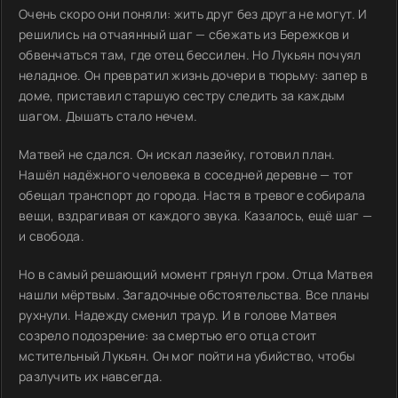
Очень скоро они поняли: жить друг без друга не могут. И
решились на отчаянный шаг — сбежать из Бережков и
обвенчаться там, где отец бессилен. Но Лукьян почуял
неладное. Он превратил жизнь дочери в тюрьму: запер в
доме, приставил старшую сестру следить за каждым
шагом. Дышать стало нечем.
Матвей не сдался. Он искал лазейку, готовил план.
Нашёл надёжного человека в соседней деревне — тот
обещал транспорт до города. Настя в тревоге собирала
вещи, вздрагивая от каждого звука. Казалось, ещё шаг —
и свобода.
Но в самый решающий момент грянул гром. Отца Матвея
нашли мёртвым. Загадочные обстоятельства. Все планы
рухнули. Надежду сменил траур. И в голове Матвея
созрело подозрение: за смертью его отца стоит
мстительный Лукьян. Он мог пойти на убийство, чтобы
разлучить их навсегда.