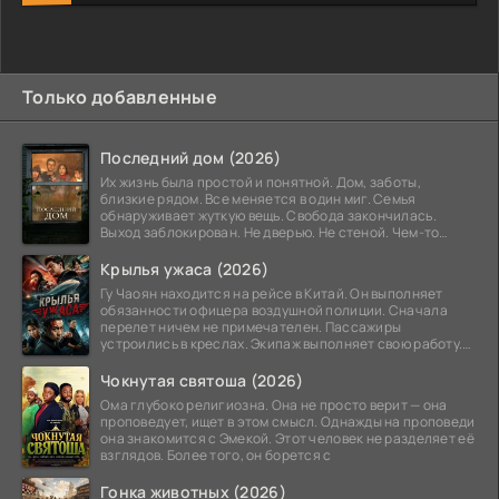
Только добавленные
Последний дом (2026)
Их жизнь была простой и понятной. Дом, заботы,
близкие рядом. Все меняется в один миг. Семья
обнаруживает жуткую вещь. Свобода закончилась.
Выход заблокирован. Не дверью. Не стеной. Чем-то
невидимым.
Крылья ужаса (2026)
Гу Чаоян находится на рейсе в Китай. Он выполняет
обязанности офицера воздушной полиции. Сначала
перелет ничем не примечателен. Пассажиры
устроились в креслах. Экипаж выполняет свою работу.
Лайнер
Чокнутая святоша (2026)
Ома глубоко религиозна. Она не просто верит — она
проповедует, ищет в этом смысл. Однажды на проповеди
она знакомится с Эмекой. Этот человек не разделяет её
взглядов. Более того, он борется с
Гонка животных (2026)