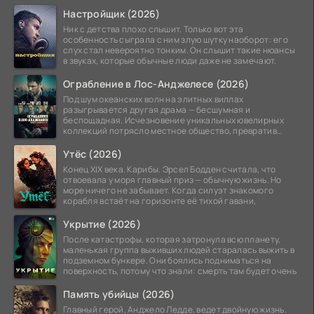
системы
Настройщик (2026)
Ник с детства плохо слышит. Только вот эта
особенность сыграла с ним злую шутку наоборот: его
слух стал невероятно тонким. Он слышит такие нюансы
в звуках, которые обычные люди даже не замечают.
Ограбление в Лос-Анджелесе (2026)
Под шум океанских волн на элитных виллах
разыгрывается другая драма — бесшумная и
беспощадная. Исчезновение уникальных ювелирных
коллекций потрясло местное общество, превратив
побережье из курорта в
Утёс (2026)
Конец XIX века. Карибы. Эрсел Бодден считала, что
отвоевала у моря главный приз — обычную жизнь. Но
море ничего не забывает. Когда силуэт знакомого
корабля встаёт на горизонте её тихой гавани,
Укрытие (2026)
После катастрофы, которая затронула всю планету,
маленькая группа выживших людей старалась выжить в
подземном бункере. Они боялись подниматься на
поверхность, потому что знали: смерть там будет очень
Память убийцы (2026)
Главный герой, Анджело Ледде, ведет двойную жизнь.