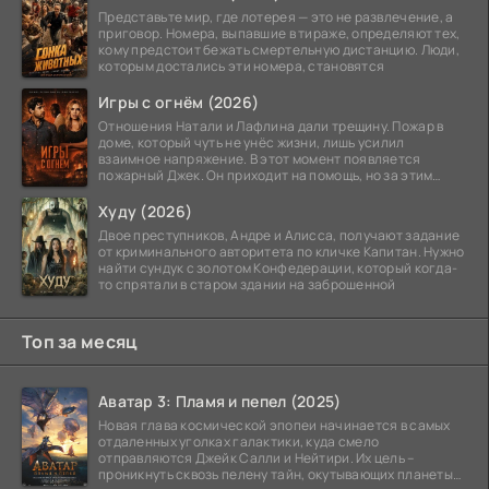
Представьте мир, где лотерея — это не развлечение, а
приговор. Номера, выпавшие в тираже, определяют тех,
кому предстоит бежать смертельную дистанцию. Люди,
которым достались эти номера, становятся
Игры с огнём (2026)
Отношения Натали и Лафлина дали трещину. Пожар в
доме, который чуть не унёс жизни, лишь усилил
взаимное напряжение. В этот момент появляется
пожарный Джек. Он приходит на помощь, но за этим
стоит его
Худу (2026)
Двое преступников, Андре и Алисса, получают задание
от криминального авторитета по кличке Капитан. Нужно
найти сундук с золотом Конфедерации, который когда-
то спрятали в старом здании на заброшенной
Топ за месяц
Аватар 3: Пламя и пепел (2025)
Новая глава космической эпопеи начинается в самых
отдаленных уголках галактики, куда смело
отправляются Джейк Салли и Нейтири. Их цель –
проникнуть сквозь пелену тайн, окутывающих планеты