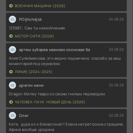
ВОЕННАЯ МАШИНА (2026)
POijhchdjsk
04.08.26
123987, Сам ты немой/немая.
МОТОР СИТИ (2026)
артем зубарев иваново сосновая 9а
03.08.26
Алия Сулейменова, это верно подмечено. спасибо за ваш
коментарий под сериалом
ЛИХИЕ (2024-2025)
драгон мани
02.08.26
Dragon Money твари со своим гнилым переводом.
ЧЕЛОВЕК-ПАУК: НОВЫЙ ДЕНЬ (2026)
Олег
02.08.26
Катя, дура ох и блювотина!!! Елена негретосина страшила,
Афина вообще уродина