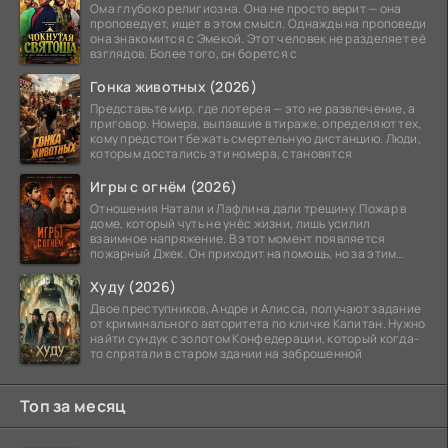
Ома глубоко религиозна. Она не просто верит — она
проповедует, ищет в этом смысл. Однажды на проповеди
она знакомится с Эмекой. Этот человек не разделяет её
взглядов. Более того, он борется с
Гонка животных (2026)
Представьте мир, где лотерея — это не развлечение, а
приговор. Номера, выпавшие в тираже, определяют тех,
кому предстоит бежать смертельную дистанцию. Люди,
которым достались эти номера, становятся
Игры с огнём (2026)
Отношения Натали и Лафлина дали трещину. Пожар в
доме, который чуть не унёс жизни, лишь усилил
взаимное напряжение. В этот момент появляется
пожарный Джек. Он приходит на помощь, но за этим
стоит его
Худу (2026)
Двое преступников, Андре и Алисса, получают задание
от криминального авторитета по кличке Капитан. Нужно
найти сундук с золотом Конфедерации, который когда-
то спрятали в старом здании на заброшенной
Топ за месяц