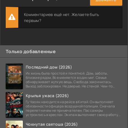
Комментариев ещё нет. Желаете быть
первым?
Только добавленные
Последний дом (2026)
Их жизнь была простой и понятной. Дом, заботы,
близкие рядом. Все меняется в один миг. Семья
обнаруживает жуткую вещь. Свобода закончилась.
Выход заблокирован. Не дверью. Не стеной. Чем-то
невидимым.
Крылья ужаса (2026)
Гу Чаоян находится на рейсе в Китай. Он выполняет
обязанности офицера воздушной полиции. Сначала
перелет ничем не примечателен. Пассажиры
устроились в креслах. Экипаж выполняет свою работу.
Лайнер
Чокнутая святоша (2026)