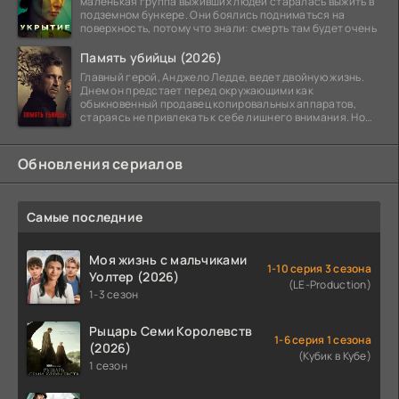
маленькая группа выживших людей старалась выжить в
подземном бункере. Они боялись подниматься на
поверхность, потому что знали: смерть там будет очень
Память убийцы (2026)
Главный герой, Анджело Ледде, ведет двойную жизнь.
Днем он предстает перед окружающими как
обыкновенный продавец копировальных аппаратов,
стараясь не привлекать к себе лишнего внимания. Но
когда
Обновления сериалов
Самые последние
Моя жизнь с мальчиками
1-10 серия 3 сезона
Уолтер (2026)
(LE-Production)
1-3 сезон
Рыцарь Семи Королевств
1-6 серия 1 сезона
(2026)
(Кубик в Кубе)
1 сезон