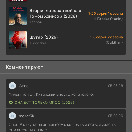
Вторая мировая война с
1-20 серия 1 сезона
Томом Хэнксом (2026)
(HDrezka Studio)
1 сезон
Шугар (2026)
1-8 серия 2 сезона
(Coldfilm)
1-2 сезон
Комментируют
Стас
05.08.26
Фильм не тот. Китайский вместо испанского.
ОНА ЕСТ ТОЛЬКО МЯСО (2026)
merar3k
05.08.26
Олег, А откуда ты знаешь? Может быть и есть, думаешь
они доехали к нам с