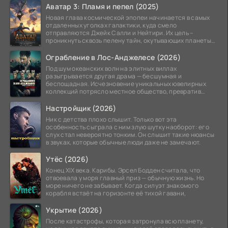
Аватар 3: Пламя и пепел (2025)
Новая глава космической эпопеи начинается в самых
отдаленных уголках галактики, куда смело
отправляются Джейк Салли и Нейтири. Их цель –
проникнуть сквозь пелену тайн, окутывающих планеты
системы
Ограбление в Лос-Анджелесе (2026)
Под шум океанских волн на элитных виллах
разыгрывается другая драма — бесшумная и
беспощадная. Исчезновение уникальных ювелирных
коллекций потрясло местное общество, превратив
побережье из курорта в
Настройщик (2026)
Ник с детства плохо слышит. Только вот эта
особенность сыграла с ним злую шутку наоборот: его
слух стал невероятно тонким. Он слышит такие нюансы
в звуках, которые обычные люди даже не замечают.
Утёс (2026)
Конец XIX века. Карибы. Эрсел Бодден считала, что
отвоевала у моря главный приз — обычную жизнь. Но
море ничего не забывает. Когда силуэт знакомого
корабля встаёт на горизонте её тихой гавани,
Укрытие (2026)
После катастрофы, которая затронула всю планету,