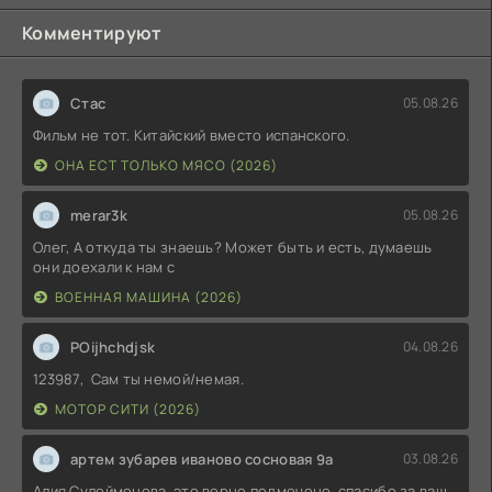
Комментируют
Стас
05.08.26
Фильм не тот. Китайский вместо испанского.
ОНА ЕСТ ТОЛЬКО МЯСО (2026)
merar3k
05.08.26
Олег, А откуда ты знаешь? Может быть и есть, думаешь
они доехали к нам с
ВОЕННАЯ МАШИНА (2026)
POijhchdjsk
04.08.26
123987, Сам ты немой/немая.
МОТОР СИТИ (2026)
артем зубарев иваново сосновая 9а
03.08.26
Алия Сулейменова, это верно подмечено. спасибо за ваш