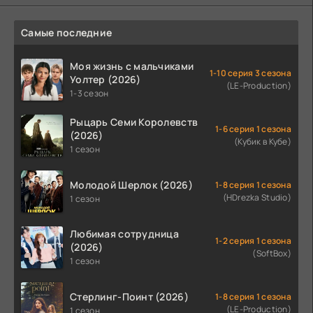
Самые последние
Моя жизнь с мальчиками
1-10 серия 3 сезона
Уолтер (2026)
(LE-Production)
1-3 сезон
Рыцарь Семи Королевств
1-6 серия 1 сезона
(2026)
(Кубик в Кубе)
1 сезон
Молодой Шерлок (2026)
1-8 серия 1 сезона
(HDrezka Studio)
1 сезон
Любимая сотрудница
1-2 серия 1 сезона
(2026)
(SoftBox)
1 сезон
Стерлинг-Поинт (2026)
1-8 серия 1 сезона
(LE-Production)
1 сезон