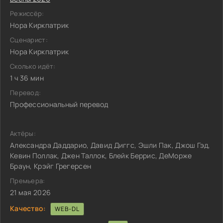
Режиссёр:
Нора Киркпатрик
Сценарист:
Нора Киркпатрик
Сколько идёт:
1 ч 36 мин
Перевод:
Профессиональный перевод
Актёры:
Александра Даддарио, Давид Диггс, Эшли Пак, Джош Гэд,
Кевин Поллак, Джен Таллок, Блейк Беррис, ДеМорже
Браун, Крэйг Грегерсен
Премьера:
21 мая 2026
Качество:
WEB-DL