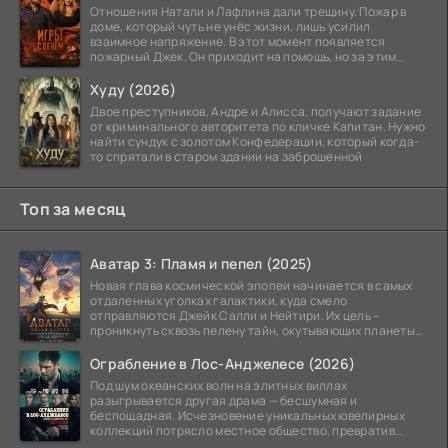
Отношения Натали и Лафлина дали трещину. Пожар в
доме, который чуть не унёс жизни, лишь усилил
взаимное напряжение. В этот момент появляется
пожарный Джек. Он приходит на помощь, но за этим
стоит его
Худу (2026)
Двое преступников, Андре и Алисса, получают задание
от криминального авторитета по кличке Капитан. Нужно
найти сундук с золотом Конфедерации, который когда-
то спрятали в старом здании на заброшенной
Топ за месяц
Аватар 3: Пламя и пепел (2025)
Новая глава космической эпопеи начинается в самых
отдаленных уголках галактики, куда смело
отправляются Джейк Салли и Нейтири. Их цель –
проникнуть сквозь пелену тайн, окутывающих планеты
системы
Ограбление в Лос-Анджелесе (2026)
Под шум океанских волн на элитных виллах
разыгрывается другая драма — бесшумная и
беспощадная. Исчезновение уникальных ювелирных
коллекций потрясло местное общество, превратив
побережье из курорта в