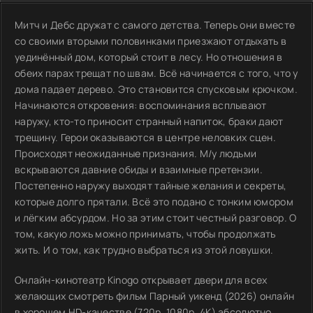
Митч и Дебс дружат с самого детства. Теперь они вместе
со своими вторыми половинками приезжают отдыхать в
уединённый дом, который стоит в лесу. Но отношения в
обеих парах трещат по швам. Всё начинается с того, что у
дома падает дерево. Это становится спусковым крючком.
Начинаются откровения: воспоминания всплывают
наружу, кто-то приносит странный напиток, браки дают
трещину. Герои оказываются в центре неловких сцен.
Происходят неожиданные признания. М/у людьми
вскрываются давние обиды и взаимные претензии.
Постепенно наружу выходят тайные желания и секреты,
которые долго прятали. Всё это подано с тонким юмором
и лёгким абсурдом. Но за этим стоит честный разговор. О
том, какую ложь можно принимать, чтобы продолжать
жить. И о том, как трудно выбраться из этой ловушки.
Онлайн-кинотеатр Kinogo открывает двери для всех
желающих смотреть фильм Парный уикенд (2026) онлайн
в хорошем HD-качестве (720p, 1080p, 4K) абсолютно