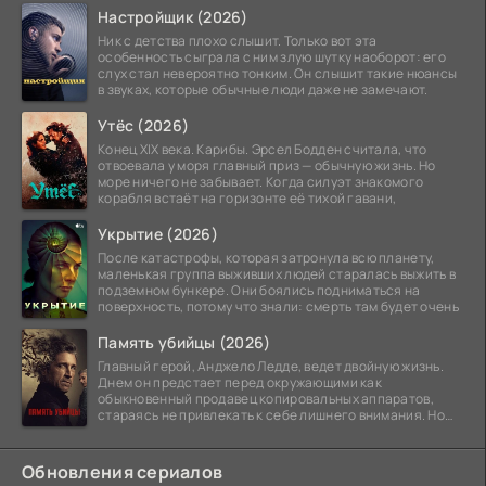
Настройщик (2026)
Ник с детства плохо слышит. Только вот эта
особенность сыграла с ним злую шутку наоборот: его
слух стал невероятно тонким. Он слышит такие нюансы
в звуках, которые обычные люди даже не замечают.
Утёс (2026)
Конец XIX века. Карибы. Эрсел Бодден считала, что
отвоевала у моря главный приз — обычную жизнь. Но
море ничего не забывает. Когда силуэт знакомого
корабля встаёт на горизонте её тихой гавани,
Укрытие (2026)
После катастрофы, которая затронула всю планету,
маленькая группа выживших людей старалась выжить в
подземном бункере. Они боялись подниматься на
поверхность, потому что знали: смерть там будет очень
Память убийцы (2026)
Главный герой, Анджело Ледде, ведет двойную жизнь.
Днем он предстает перед окружающими как
обыкновенный продавец копировальных аппаратов,
стараясь не привлекать к себе лишнего внимания. Но
когда
Обновления сериалов