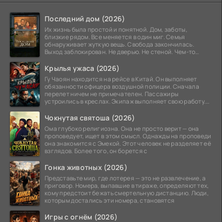
Последний дом (2026)
Их жизнь была простой и понятной. Дом, заботы,
близкие рядом. Все меняется в один миг. Семья
обнаруживает жуткую вещь. Свобода закончилась.
Выход заблокирован. Не дверью. Не стеной. Чем-то
невидимым.
Крылья ужаса (2026)
Гу Чаоян находится на рейсе в Китай. Он выполняет
обязанности офицера воздушной полиции. Сначала
перелет ничем не примечателен. Пассажиры
устроились в креслах. Экипаж выполняет свою работу.
Лайнер
Чокнутая святоша (2026)
Ома глубоко религиозна. Она не просто верит — она
проповедует, ищет в этом смысл. Однажды на проповеди
она знакомится с Эмекой. Этот человек не разделяет её
взглядов. Более того, он борется с
Гонка животных (2026)
Представьте мир, где лотерея — это не развлечение, а
приговор. Номера, выпавшие в тираже, определяют тех,
кому предстоит бежать смертельную дистанцию. Люди,
которым достались эти номера, становятся
Игры с огнём (2026)