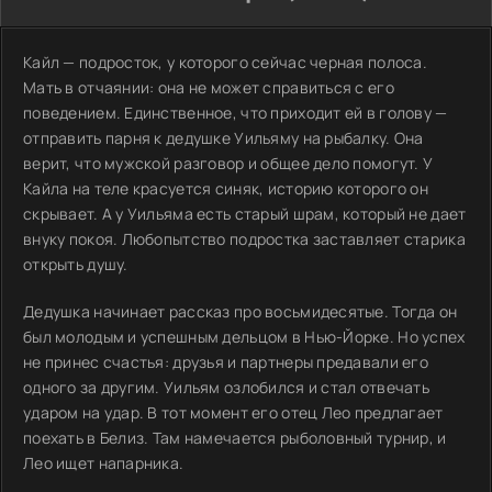
Кайл — подросток, у которого сейчас черная полоса.
Мать в отчаянии: она не может справиться с его
поведением. Единственное, что приходит ей в голову —
отправить парня к дедушке Уильяму на рыбалку. Она
верит, что мужской разговор и общее дело помогут. У
Кайла на теле красуется синяк, историю которого он
скрывает. А у Уильяма есть старый шрам, который не дает
внуку покоя. Любопытство подростка заставляет старика
открыть душу.
Дедушка начинает рассказ про восьмидесятые. Тогда он
был молодым и успешным дельцом в Нью-Йорке. Но успех
не принес счастья: друзья и партнеры предавали его
одного за другим. Уильям озлобился и стал отвечать
ударом на удар. В тот момент его отец Лео предлагает
поехать в Белиз. Там намечается рыболовный турнир, и
Лео ищет напарника.