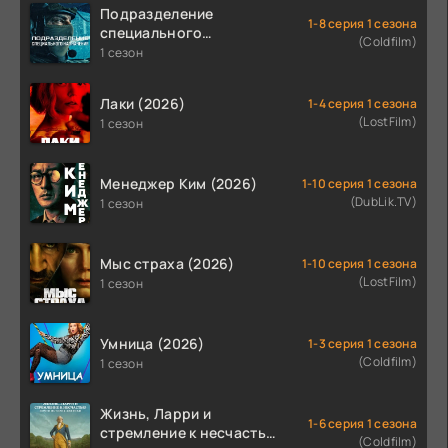
Подразделение
1-8 серия 1 сезона
специального
(Coldfilm)
назначения (2026)
1 сезон
Лаки (2026)
1-4 серия 1 сезона
(LostFilm)
1 сезон
Менеджер Ким (2026)
1-10 серия 1 сезона
(DubLik.TV)
1 сезон
Мыс страха (2026)
1-10 серия 1 сезона
(LostFilm)
1 сезон
Умница (2026)
1-3 серия 1 сезона
(Coldfilm)
1 сезон
Жизнь, Ларри и
1-6 серия 1 сезона
стремление к несчастью:
(Coldfilm)