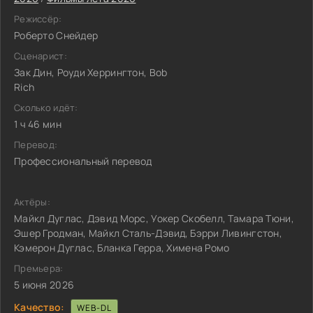
Режиссёр:
Роберто Снейдер
Сценарист:
Зак Дин, Роуди Херрингтон, Bob
Rich
Сколько идёт:
1 ч 46 мин
Перевод:
Профессиональный перевод
Актёры:
Майкл Дуглас, Дэвид Морс, Уокер Скобелл, Тамара Тюни,
Эшер Гродман, Майкл Сталь-Дэвид, Бэрри Ливингстон,
Кэмерон Дуглас, Бланка Герра, Химена Ромо
Премьера:
5 июня 2026
Качество:
WEB-DL