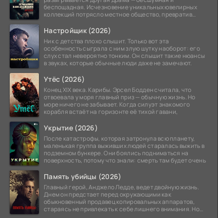
беспощадная. Исчезновение уникальных ювелирных
коллекций потрясло местное общество, превратив
побережье из курорта в
Настройщик (2026)
Ник с детства плохо слышит. Только вот эта
особенность сыграла с ним злую шутку наоборот: его
слух стал невероятно тонким. Он слышит такие нюансы
в звуках, которые обычные люди даже не замечают.
Утёс (2026)
Конец XIX века. Карибы. Эрсел Бодден считала, что
отвоевала у моря главный приз — обычную жизнь. Но
море ничего не забывает. Когда силуэт знакомого
корабля встаёт на горизонте её тихой гавани,
Укрытие (2026)
После катастрофы, которая затронула всю планету,
маленькая группа выживших людей старалась выжить в
подземном бункере. Они боялись подниматься на
поверхность, потому что знали: смерть там будет очень
Память убийцы (2026)
Главный герой, Анджело Ледде, ведет двойную жизнь.
Днем он предстает перед окружающими как
обыкновенный продавец копировальных аппаратов,
стараясь не привлекать к себе лишнего внимания. Но
когда