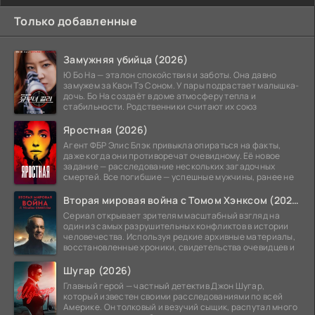
Только добавленные
Замужняя убийца (2026)
Ю Бо На — эталон спокойствия и заботы. Она давно
замужем за Квон Тэ Соном. У пары подрастает малышка-
дочь. Бо На создаёт в доме атмосферу тепла и
стабильности. Родственники считают их союз
Яростная (2026)
Агент ФБР Элис Блэк привыкла опираться на факты,
даже когда они противоречат очевидному. Её новое
задание — расследование нескольких загадочных
смертей. Все погибшие — успешные мужчины, ранее не
Вторая мировая война с Томом Хэнксом (2026)
Сериал открывает зрителям масштабный взгляд на
один из самых разрушительных конфликтов в истории
человечества. Используя редкие архивные материалы,
восстановленные хроники, свидетельства очевидцев и
Шугар (2026)
Главный герой — частный детектив Джон Шугар,
который известен своими расследованиями по всей
Америке. Он толковый и везучий сыщик, распутал много