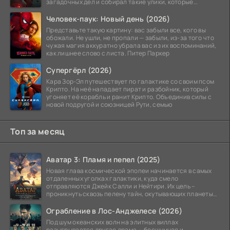
загадочных дел и собирал такие улики, которые
помогли
Человек-паук: Новый день (2026)
Представьте такую картину: вас забыли все, кого вы
обожали. Не ушли, не пропали — забыли, из-за того что
чужая магия аккуратно убрала вас из их воспоминаний,
как лишнее слово с листа. Питер Паркер
Супергёрл (2026)
Кара Зор-Эл путешествует по галактике со своим псом
Крипто. На неё нападает пират и разбойник, который
угоняет её корабль и ранит Крипто. Объединив силы с
новой подругой и союзницей Рути, семью
Топ за месяц
Аватар 3: Пламя и пепел (2025)
Новая глава космической эпопеи начинается в самых
отдаленных уголках галактики, куда смело
отправляются Джейк Салли и Нейтири. Их цель –
проникнуть сквозь пелену тайн, окутывающих планеты
системы
Ограбление в Лос-Анджелесе (2026)
Под шум океанских волн на элитных виллах
разыгрывается другая драма — бесшумная и