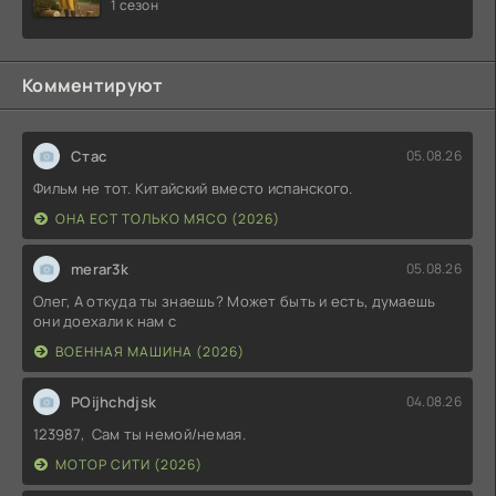
Почти история Америки
1 сезон
(2026)
Комментируют
Стас
05.08.26
Фильм не тот. Китайский вместо испанского.
ОНА ЕСТ ТОЛЬКО МЯСО (2026)
merar3k
05.08.26
Олег, А откуда ты знаешь? Может быть и есть, думаешь
они доехали к нам с
ВОЕННАЯ МАШИНА (2026)
POijhchdjsk
04.08.26
123987, Сам ты немой/немая.
МОТОР СИТИ (2026)