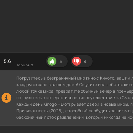
5.6
5
4
Голосов:
9
Погрузитесь в безграничный мир кино с Киного, вашим 
каждом экране в вашем доме! Ощутите волшебство кин
любой точке мира, превратите обычный вечер в премье
погрузитесь в интерактивное кинопутешествие на СмартТВ
Каждый день Kinogo HD открывает двери в новые миры,
Привязанность (2026), способный разбудить ваши эмоци
бесконечный поток развлечений, который никогда не ис