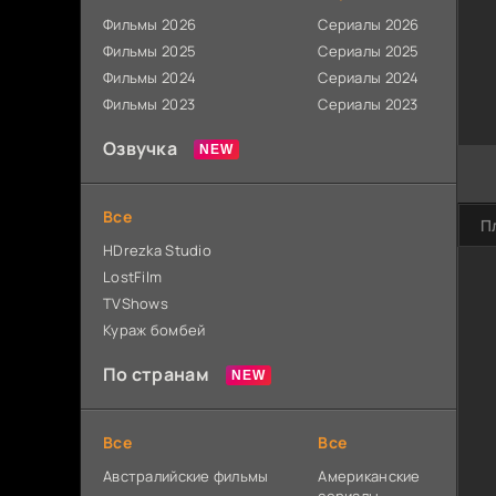
Фильмы 2026
Сериалы 2026
Фильмы 2025
Сериалы 2025
Фильмы 2024
Сериалы 2024
Фильмы 2023
Сериалы 2023
Озвучка
Все
П
HDrezka Studio
LostFilm
TVShows
Кураж бомбей
По странам
Все
Все
Австралийские фильмы
Американские