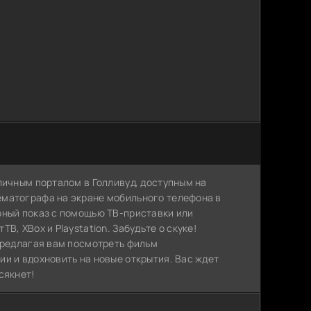
личным порталом в Голливуд, доступным на
ематографа на экране мобильного телефона в
рный показ с помощью ТВ-приставки или
, XBox и Playstation. Забудьте о скуке!
 предлагая вам посмотреть фильм
и и вдохновить на новые открытия. Вас ждет
сякнет!