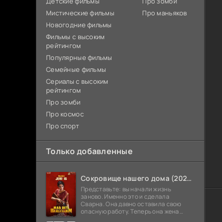
Детские фильмы
Про зомби
Мистические фильмы
Про маньяков
Новогодние фильмы
Фильмы с высоким
рейтингом
Популярные фильмы
Семейные фильмы
Сериалы с высоким
рейтингом
Про зомби
Про космос
Про спорт
Только добавленные
Сокровище нашего дома (2026)
Представьте: вы начали жизнь
заново. Именно это и сделала
Сварна. Она давно оставила свою
опасную работу. Теперь она жена
Анирудха, и у них спокойная жизнь