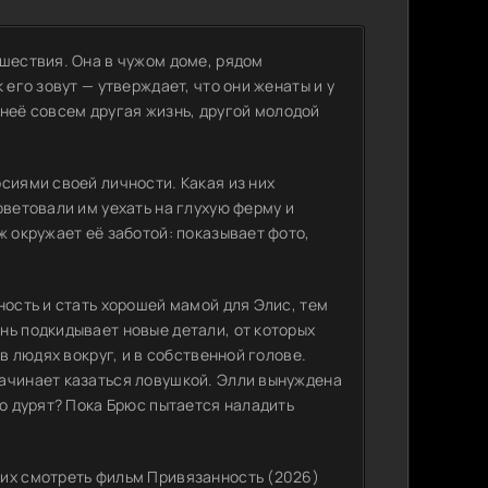
сшествия. Она в чужом доме, рядом
 его зовут — утверждает, что они женаты и у
У неё совсем другая жизнь, другой молодой
сиями своей личности. Какая из них
оветовали им уехать на глухую ферму и
ж окружает её заботой: показывает фото,
ность и стать хорошей мамой для Элис, тем
нь подкидывает новые детали, от которых
в людях вокруг, и в собственной голове.
ачинает казаться ловушкой. Элли вынуждена
то дурят? Пока Брюс пытается наладить
щих смотреть фильм Привязанность (2026)