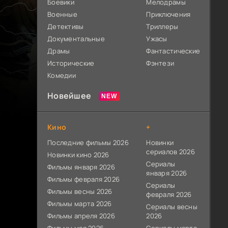
Боевики
Мелодрамы
Военные
Приключения
Детективы
Триллеры
Документальные
Ужасы
Драмы
Фантастические
Исторические
Фэнтези
Комедии
Новейшее
Кино
+
Последние фильмы 2026
Новинки
сериалов 2026
Новинки кино 2026
Сериалы
Фильмы января 2026
января 2026
Фильмы февраля 2026
Сериалы
Фильмы весны 2026
февраля 2026
Фильмы марта 2026
Сериалы весны
Фильмы апреля 2026
2026