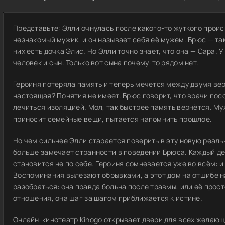
Представьте: Элли очнулась после какого-то жуткого прои
незнакомый мужик, и он называет себя её мужем. Брюс — так
них есть дочка Элис. Но Элли точно знает, что она — Сара. 
человек и сын. Только вот сына почему-то рядом нет.
Героиня потеряла память и теперь мечется между двумя вер
настоящая? Понятия не имеет. Брюс говорит, что врачи пос
лечиться изоляцией. Мол, так быстрее память вернётся. Му
приносит семейные вещи, пытается напомнить прошлое.
Но чем сильнее Элли старается поверить в эту новую реаль
больше замечает странности в поведении Брюса. Каждый де
становится не по себе. Героиня сомневается уже во всём: и 
Воспоминания вылезают обрывками, а этот дом на отшибе н
разобраться: она правда больна после травмы, или её прос
отношения, она шаг за шагом приближается к истине.
Онлайн-кинотеатр Kinogo открывает двери для всех желаю