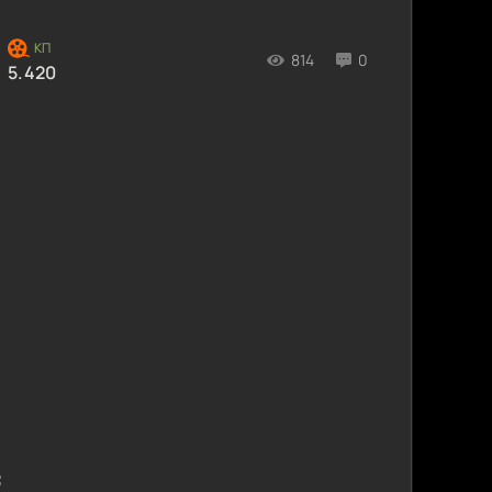
814
0
5.420
: