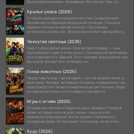
Выход заблокирован. Не дверью. Не стеной. Чем-то
невидимым.
Крылья ужаса (2026)
Гу Чаоян находится на рейсе в Китай. Он выполняет
обязанности офицера воздушной полиции. Сначала
перелет ничем не примечателен. Пассажиры
устроились в креслах. Экипаж выполняет свою работу.
Лайнер
Чокнутая святоша (2026)
Ома глубоко религиозна. Она не просто верит — она
проповедует, ищет в этом смысл. Однажды на проповеди
она знакомится с Эмекой. Этот человек не разделяет её
взглядов. Более того, он борется с
Гонка животных (2026)
Представьте мир, где лотерея — это не развлечение, а
приговор. Номера, выпавшие в тираже, определяют тех,
кому предстоит бежать смертельную дистанцию. Люди,
которым достались эти номера, становятся
Игры с огнём (2026)
Отношения Натали и Лафлина дали трещину. Пожар в
доме, который чуть не унёс жизни, лишь усилил
взаимное напряжение. В этот момент появляется
пожарный Джек. Он приходит на помощь, но за этим
стоит его
Худу (2026)