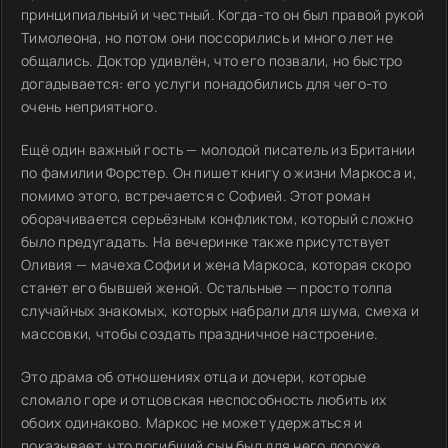
принципиальный и честный. Когда-то он был правой рукой
Тимолеона, но потом они поссорились и много лет не
общались. Доктор удивлён, что его позвали, но быстро
догадывается: его услуги понадобились для чего-то
очень неприятного.
Ещё один важный гость — молодой писатель из Британии
по фамилии Форстер. Он пишет книгу о жизни Маркоса и,
помимо этого, встречается с Софией. Этот роман
оборачивается серьёзным конфликтом, который сложно
было предугадать. На вечеринке также присутствует
Оливия — мачеха Софии и жена Маркоса, которая скоро
станет его бывшей женой. Остальные — просто толпа
случайных знакомых, которых набрали для шума, смеха и
массовки, чтобы создать праздничное настроение.
Это драма об отношениях отца и дочери, которые
сломало горе и отцовская неспособность любить их
обоих одинаково. Маркос не может удержаться и
показывает, что погибший сын был для него дороже.