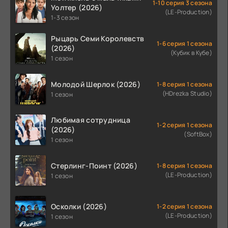
1-10 серия 3 сезона
Уолтер (2026)
(LE-Production)
1-3 сезон
Рыцарь Семи Королевств
1-6 серия 1 сезона
(2026)
(Кубик в Кубе)
1 сезон
Молодой Шерлок (2026)
1-8 серия 1 сезона
(HDrezka Studio)
1 сезон
Любимая сотрудница
1-2 серия 1 сезона
(2026)
(SoftBox)
1 сезон
Стерлинг-Поинт (2026)
1-8 серия 1 сезона
(LE-Production)
1 сезон
Осколки (2026)
1-2 серия 1 сезона
(LE-Production)
1 сезон