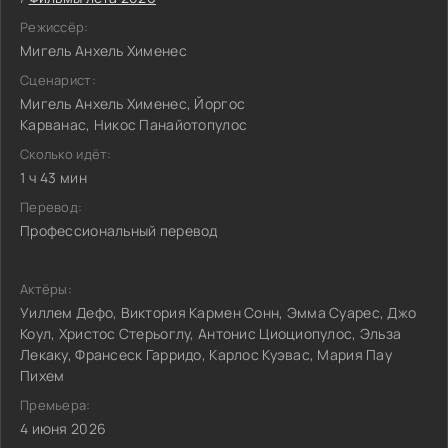
Режиссёр:
Мигель Анхель Хименес
Сценарист:
Мигель Анхель Хименес, Йоргос
Карванас, Никос Панайотопулос
Сколько идёт:
1 ч 43 мин
Перевод:
Профессиональный перевод
Актёры:
Уиллем Дефо, Виктория Кармен Сонн, Эмма Суарес, Джо
Коул, Христос Стерьоглу, Антонис Циоциопулос, Эльза
Лекаку, Франсеск Гарридо, Карлос Куэвас, Мария Пау
Пихем
Премьера:
4 июня 2026