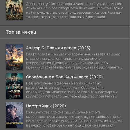
Двое преступников, Андре и Алисса, получают задание
от криминального авторитета по кличке Капитан. Нужно
найти сундук с золотом Конфедерации, который когда-
то спрятали в старом здании на заброшенной
Топ за месяц
Аватар 3: Пламя и пепел (2025)
Новая глава космической эпопеи начинается в самых
отдаленных уголках галактики, куда смело
отправляются Джейк Салли и Нейтири. Их цель –
проникнуть сквозь пелену тайн, окутывающих планеты
системы
Ограбление в Лос-Анджелесе (2026)
Под шум океанских волн на элитных виллах
разыгрывается другая драма — бесшумная и
беспощадная. Исчезновение уникальных ювелирных
коллекций потрясло местное общество, превратив
побережье из курорта в
Настройщик (2026)
Ник с детства плохо слышит. Только вот эта
особенность сыграла с ним злую шутку наоборот: его
слух стал невероятно тонким. Он слышит такие нюансы
в звуках, которые обычные люди даже не замечают.