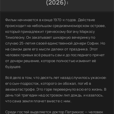
(2026):
Фильм начинается в конце 1970-х годов. Действие
происходит на небольшом средиземноморском острове,
который принадлежит греческому богачу Маркосу
Тимолеону. Он закатывает шикарную вечеринку по
случаю 25-летия своей единственной дочери Софии. Но
на самом деле его мысли далеки от праздника. Этот
человек привык всё решать сам и до последнего прячет
от дочери решение, которое полностью изменит её
будущее.
Всё дело в том, что десять лет назад случилось ужасное:
его сын-подросток, которого он обожал, погиб в
авиакатастрофе. Это горе перевернуло всю его жизнь. В
день той трагедии над островом лил дождь, и казалось,
что сама земля плачет вместе с ним.
Среди гостей выделяется доктор Патрикиос — человек