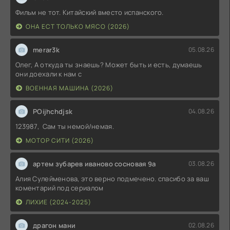
Фильм не тот. Китайский вместо испанского.
ОНА ЕСТ ТОЛЬКО МЯСО (2026)
merar3k
05.08.26
Олег, А откуда ты знаешь? Может быть и есть, думаешь
они доехали к нам с
ВОЕННАЯ МАШИНА (2026)
POijhchdjsk
04.08.26
123987, Сам ты немой/немая.
МОТОР СИТИ (2026)
артем зубарев иваново сосновая 9а
03.08.26
Алия Сулейменова, это верно подмечено. спасибо за ваш
коментарий под сериалом
ЛИХИЕ (2024-2025)
драгон мани
02.08.26