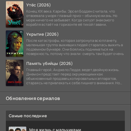
Утёс (2026)
Конец XIX века. Карибы. Эрсел Бодден считала, что
отвоевала у моря главный приз — обычную жизнь. Но
море ничего не забывает. Когда силуэт знакомого
корабля встаёт на горизонте её тихой гавани,
Укрытие (2026)
После катастрофы, которая затронула всю планету,
маленькая группа выживших людей старалась выжить в
подземном бункере. Они боялись подниматься на
поверхность, потому что знали: смерть там будет очень
Память убийцы (2026)
Главный герой, Анджело Ледде, ведет двойную жизнь.
Днем он предстает перед окружающими как
обыкновенный продавец копировальных аппаратов,
стараясь не привлекать к себе лишнего внимания. Но
когда
Обновления сериалов
Самые последние
Моя жизнь с мальчиками