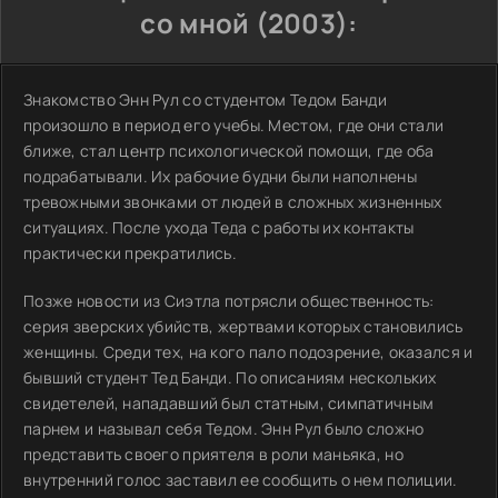
со мной (2003):
Знакомство Энн Рул со студентом Тедом Банди
произошло в период его учебы. Местом, где они стали
ближе, стал центр психологической помощи, где оба
подрабатывали. Их рабочие будни были наполнены
тревожными звонками от людей в сложных жизненных
ситуациях. После ухода Теда с работы их контакты
практически прекратились.
Позже новости из Сиэтла потрясли общественность:
серия зверских убийств, жертвами которых становились
женщины. Среди тех, на кого пало подозрение, оказался и
бывший студент Тед Банди. По описаниям нескольких
свидетелей, нападавший был статным, симпатичным
парнем и называл себя Тедом. Энн Рул было сложно
представить своего приятеля в роли маньяка, но
внутренний голос заставил ее сообщить о нем полиции.