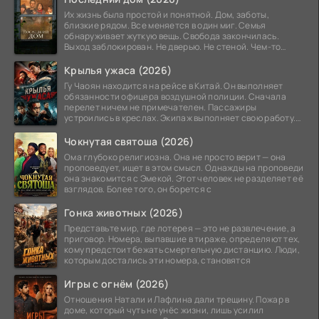
Их жизнь была простой и понятной. Дом, заботы,
близкие рядом. Все меняется в один миг. Семья
обнаруживает жуткую вещь. Свобода закончилась.
Выход заблокирован. Не дверью. Не стеной. Чем-то
невидимым.
Крылья ужаса (2026)
Гу Чаоян находится на рейсе в Китай. Он выполняет
обязанности офицера воздушной полиции. Сначала
перелет ничем не примечателен. Пассажиры
устроились в креслах. Экипаж выполняет свою работу.
Лайнер
Чокнутая святоша (2026)
Ома глубоко религиозна. Она не просто верит — она
проповедует, ищет в этом смысл. Однажды на проповеди
она знакомится с Эмекой. Этот человек не разделяет её
взглядов. Более того, он борется с
Гонка животных (2026)
Представьте мир, где лотерея — это не развлечение, а
приговор. Номера, выпавшие в тираже, определяют тех,
кому предстоит бежать смертельную дистанцию. Люди,
которым достались эти номера, становятся
Игры с огнём (2026)
Отношения Натали и Лафлина дали трещину. Пожар в
доме, который чуть не унёс жизни, лишь усилил