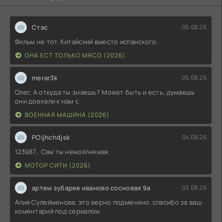
Стас
05.08.26
Фильм не тот. Китайский вместо испанского.
ОНА ЕСТ ТОЛЬКО МЯСО (2026)
merar3k
05.08.26
Олег, А откуда ты знаешь? Может быть и есть, думаешь
они доехали к нам с
ВОЕННАЯ МАШИНА (2026)
POijhchdjsk
04.08.26
123987, Сам ты немой/немая.
МОТОР СИТИ (2026)
артем зубарев иваново сосновая 9а
03.08.26
Алия Сулейменова, это верно подмечено. спасибо за ваш
коментарий под сериалом