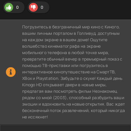
0
0
Погрузитесь в безграничный мир кино с Киного,
вашим личным порталом в Голливуд, доступным
на каждом экране в вашем доме! Ощутите
волшебство кинематографа на экране
мобильного телефона в любой точке мира,
превратите обычный вечер в премьерный показ с
помощью ТВ-приставки или погрузитесь в
интерактивное кинопутешествие на СмартТВ,
XBox и Playstation. Забудьте о скуке! Каждый день
Kinogo HD открывает двери в новые миры,
предлагая вам посмотреть фильм Незнакомец
рядом со мной (2003), способный разбудить ваши
эмоции и вдохновить на новые открытия. Вас ждет
бесконечный поток развлечений, который никогда
не иссякнет!