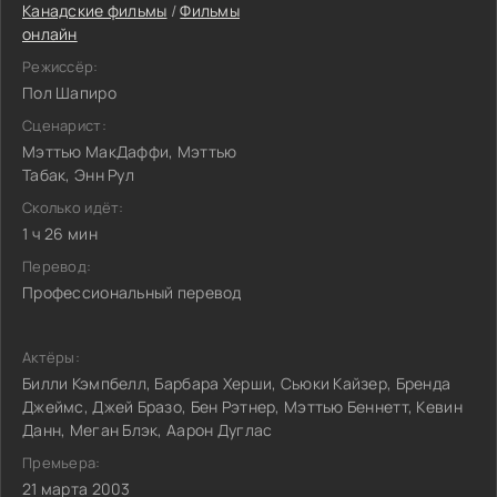
Канадские фильмы
/
Фильмы
онлайн
Режиссёр:
Пол Шапиро
Сценарист:
Мэттью МакДаффи, Мэттью
Табак, Энн Рул
Сколько идёт:
1 ч 26 мин
Перевод:
Профессиональный перевод
Актёры:
Билли Кэмпбелл, Барбара Херши, Сьюки Кайзер, Бренда
Джеймс, Джей Бразо, Бен Рэтнер, Мэттью Беннетт, Кевин
Данн, Меган Блэк, Аарон Дуглас
Премьера:
21 марта 2003