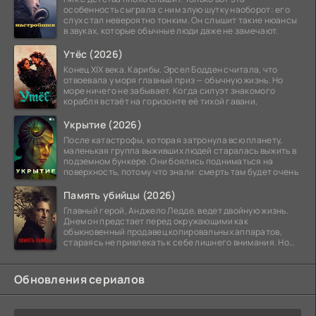
особенность сыграла с ним злую шутку наоборот: его
слух стал невероятно тонким. Он слышит такие нюансы
в звуках, которые обычные люди даже не замечают.
Утёс (2026)
Конец XIX века. Карибы. Эрсел Бодден считала, что
отвоевала у моря главный приз — обычную жизнь. Но
море ничего не забывает. Когда силуэт знакомого
корабля встаёт на горизонте её тихой гавани,
Укрытие (2026)
После катастрофы, которая затронула всю планету,
маленькая группа выживших людей старалась выжить в
подземном бункере. Они боялись подниматься на
поверхность, потому что знали: смерть там будет очень
Память убийцы (2026)
Главный герой, Анджело Ледде, ведет двойную жизнь.
Днем он предстает перед окружающими как
обыкновенный продавец копировальных аппаратов,
стараясь не привлекать к себе лишнего внимания. Но
когда
Обновления сериалов