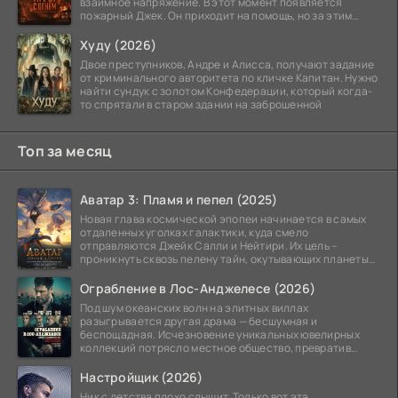
взаимное напряжение. В этот момент появляется
пожарный Джек. Он приходит на помощь, но за этим
стоит его
Худу (2026)
Двое преступников, Андре и Алисса, получают задание
от криминального авторитета по кличке Капитан. Нужно
найти сундук с золотом Конфедерации, который когда-
то спрятали в старом здании на заброшенной
Топ за месяц
Аватар 3: Пламя и пепел (2025)
Новая глава космической эпопеи начинается в самых
отдаленных уголках галактики, куда смело
отправляются Джейк Салли и Нейтири. Их цель –
проникнуть сквозь пелену тайн, окутывающих планеты
системы
Ограбление в Лос-Анджелесе (2026)
Под шум океанских волн на элитных виллах
разыгрывается другая драма — бесшумная и
беспощадная. Исчезновение уникальных ювелирных
коллекций потрясло местное общество, превратив
побережье из курорта в
Настройщик (2026)
Ник с детства плохо слышит. Только вот эта