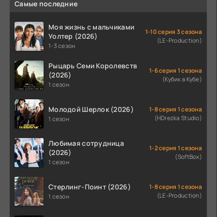
Самые последние
Моя жизнь с мальчиками
1-10 серия 3 сезона
Уолтер (2026)
(LE-Production)
1-3 сезон
Рыцарь Семи Королевств
1-6 серия 1 сезона
(2026)
(Кубик в Кубе)
1 сезон
Молодой Шерлок (2026)
1-8 серия 1 сезона
(HDrezka Studio)
1 сезон
Любимая сотрудница
1-2 серия 1 сезона
(2026)
(SoftBox)
1 сезон
Стерлинг-Поинт (2026)
1-8 серия 1 сезона
(LE-Production)
1 сезон