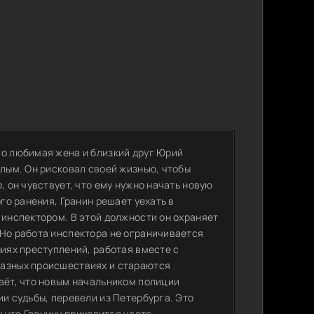
го любимая жена и близкий друг Юрий
шлым. Он рисковал своей жизнью, чтобы
, он чувствует, что ему нужно начать новую
ого ранения, Гранин решает уехать в
 инспектором. В этой должности он охраняет
 Но работа инспектора не ограничивается
ниях преступлений, работая вместе с
разных происшествиях и стараются
аёт, что новым начальником полиции
ии судьбы, перевели из Петербурга. Это
 что Гранину приходится часто