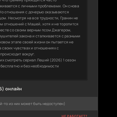
алкивается с личными проблемами. Он снова
 Но отношения с дочерью оказываются
цом. Несмотря на все трудности, Гранин не
м отношений с Машей, хотя и не торопится
Вместе со своим верным псом Джагером,
рушителей закона и сталкивается с разными
новом этапе своей жизни он пытается не
в своих чувствах и отношениях с
происходит вокруг.
их смотреть сериал Леший (2026) 1 сезон
 бесплатно и без необходимости
6) онлайн
й-то из них может быть недоступен)
НЕ РАБОТАЕТ?