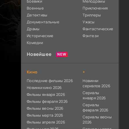
Боевики
Мелодрамы
Военные
Приключения
Детективы
Триллеры
Документальные
Ужасы
Драмы
Фантастические
Исторические
Фэнтези
Комедии
Новейшее
Кино
+
Последние фильмы 2026
Новинки
сериалов 2026
Новинки кино 2026
Сериалы
Фильмы января 2026
января 2026
Фильмы февраля 2026
Сериалы
Фильмы весны 2026
февраля 2026
Фильмы марта 2026
Сериалы весны
Фильмы апреля 2026
2026