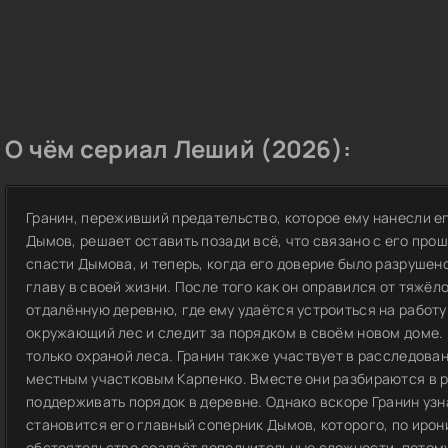
О чём сериал Леший (2026):
Гранин, переживший предательство, которое ему нанесли е
Дымов, решает оставить позади всё, что связано с его про
спасти Дымова, и теперь, когда его доверие было разрушено
главу в своей жизни. После того как он оправился от тяжёл
отдалённую деревню, где ему удаётся устроиться на работу
окружающий лес и следит за порядком в своём новом доме.
только охраной леса. Гранин также участвует в расследова
местным участковым Карпенко. Вместе они разбираются в 
поддерживать порядок в деревне. Однако вскоре Гранин узн
становится его главный соперник Дымов, которого, по ирон
обстоятельство создаёт дополнительные сложности, потому