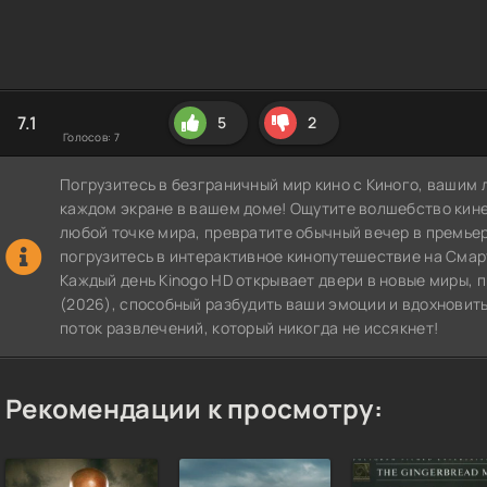
7.1
5
2
Голосов:
7
Погрузитесь в безграничный мир кино с Киного, вашим 
каждом экране в вашем доме! Ощутите волшебство кин
любой точке мира, превратите обычный вечер в премье
погрузитесь в интерактивное кинопутешествие на СмартТВ
Каждый день Kinogo HD открывает двери в новые миры,
(2026), способный разбудить ваши эмоции и вдохновить
поток развлечений, который никогда не иссякнет!
Рекомендации к просмотру: