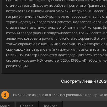
сталкиваться с Дымовым по работе. Кроме того, Гранин ст
встречается с бывшей женой Марией и их дочерью Олесей.
напряжёнными, так как Олеся не хочет воссоединяться с от
теряет надежды и продолжает работать над восстановление
ставить окончательную точку в этой запутанной истории. 
который всегда рядом и поддерживает его, Гранин ловит на
злодеями, которые угрожают спокойствию деревни. В этом 
только справиться с внешними вызовами, но и разобраться 
окружающими, стараясь найти гармонию и смысл в том, что 
Онлайн-кинотеатр Kinogo открывает двери для всех желающ
онлайн в хорошем HD-качестве (720p, 1080p, 4K) абсолютно
регистрации.
Смотреть Леший (202
Выбирайте из списка любой понравившийся плеер (како
леер 2
Плеер 3
Трейлер