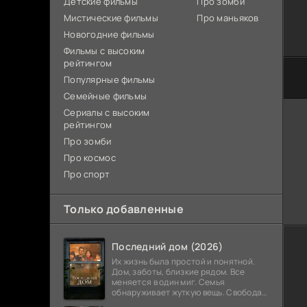
Детские фильмы
Про зомби
Мистические фильмы
Про маньяков
Новогодние фильмы
Фильмы с высоким
рейтингом
Популярные фильмы
Семейные фильмы
Сериалы с высоким
рейтингом
Про зомби
Про космос
Про спорт
Только добавленные
Последний дом (2026)
Их жизнь была простой и понятной.
Дом, заботы, близкие рядом. Все
меняется в один миг. Семья
обнаруживает жуткую вещь. Свобода
закончилась. Выход заблокирован. Не