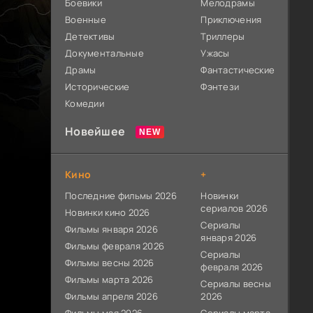
Боевики
Мелодрамы
Военные
Приключения
Детективы
Триллеры
Документальные
Ужасы
Драмы
Фантастические
Исторические
Фэнтези
Комедии
Новейшее
Кино
+
Последние фильмы 2026
Новинки
сериалов 2026
Новинки кино 2026
Сериалы
Фильмы января 2026
января 2026
Фильмы февраля 2026
Сериалы
Фильмы весны 2026
февраля 2026
Фильмы марта 2026
Сериалы весны
Фильмы апреля 2026
2026