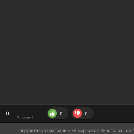
0
0
0
Голосов:
0
Погрузитесь в безграничный мир кино с Киного, вашим 