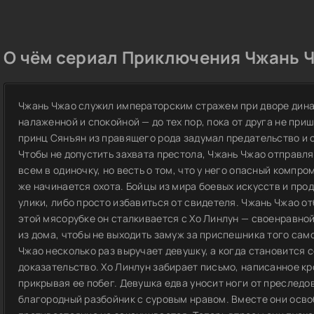
О чём сериал Приключения Чжань Ч
Чжань Чжао служил императорским стражем при дворе дина
налаженной и спокойной — до тех пор, пока от друга не приш
принц Сянъян из правящего рода задумал предательство и
Чтобы не допустить захвата престола, Чжань Чжао отправля
всем в одиночку, но весть о том, что у него опасный компро
же начинается охота. Бойцы из мира боевых искусств и пр
улики, либо просто избавиться от свидетеля. Чжань Чжао от
этой мясорубке он сталкивается с Хо Линлун — своенравно
из дома, чтобы не выходить замуж за приспешника того са
Чжао несколько раз выручает девушку, а когда становится 
доказательство. Хо Линлун забирает письмо, написанное кр
прикрывая ее побег. Девушка едва уносит ноги от преследо
благородный разбойник с суровым нравом. Вместе они осв