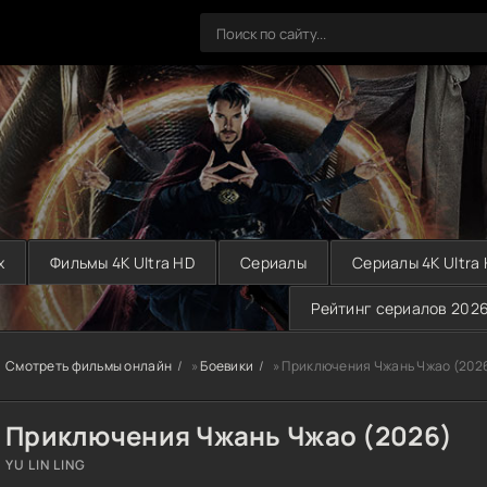
х
Фильмы 4K Ultra HD
Сериалы
Сериалы 4K Ultra
Рейтинг сериалов 202
Смотреть фильмы онлайн
»
Боевики
» Приключения Чжань Чжао (202
Приключения Чжань Чжао (2026)
YU LIN LING