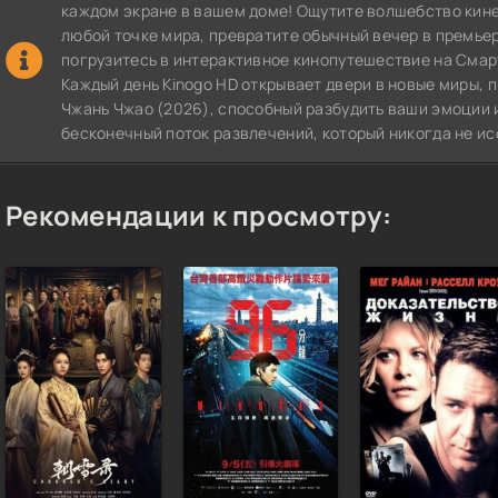
каждом экране в вашем доме! Ощутите волшебство кин
любой точке мира, превратите обычный вечер в премье
погрузитесь в интерактивное кинопутешествие на СмартТВ
Каждый день Kinogo HD открывает двери в новые миры,
Чжань Чжао (2026), способный разбудить ваши эмоции и
бесконечный поток развлечений, который никогда не ис
Рекомендации к просмотру: