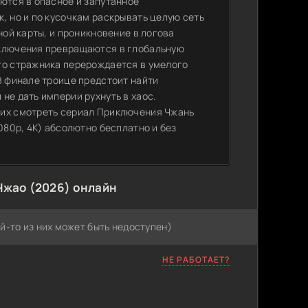
ются в опасное и запутанное
, но и по кусочкам раскрывать целую сеть
ной карты, и проникновение в логова
иключения превращаются в глобальную
го стражника перерождается в умелого
В финале троице предстоит найти
не дать империи рухнуть в хаос.
щих смотреть сериал Приключения Чжань
080p, 4K) абсолютно бесплатно и без
Чжао (2026) онлайн
й-то из них может быть недоступен)
НЕ РАБОТАЕТ?