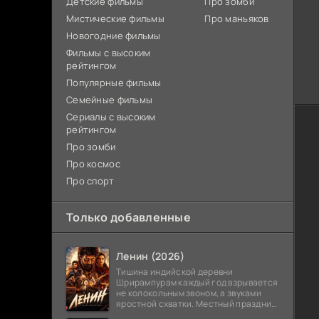
Детские фильмы
Про зомби
Мистические фильмы
Про маньяков
Новогодние фильмы
Фильмы с высоким
рейтингом
Популярные фильмы
Семейные фильмы
Сериалы с высоким
рейтингом
Про зомби
Про космос
Про спорт
Только добавленные
Ленин (2026)
Тишина индийской деревни
Шрирампурам каждый год взрывается
не колокольным звоном, а звуками
яростной схватки. Местный праздник
давно забыл свое настоящее