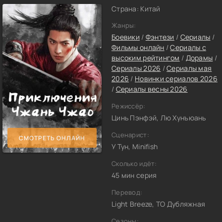
Страна: Китай
Жанры:
Боевики
/
Фэнтези
/
Сериалы
/
Фильмы онлайн
/
Сериалы с
высоким рейтингом
/
Дорамы
/
Сериалы 2026
/
Сериалы мая
2026
/
Новинки сериалов 2026
/
Сериалы весны 2026
Режиссёр:
Цинь Пэнфэй, Лю Хунъюань
Сценарист:
СМОТРЕТЬ ОНЛАЙН
У Тун, Minifish
Сколько идёт:
45 мин серия
Перевод:
Light Breeze, ТО Дубляжная
Сезоны: