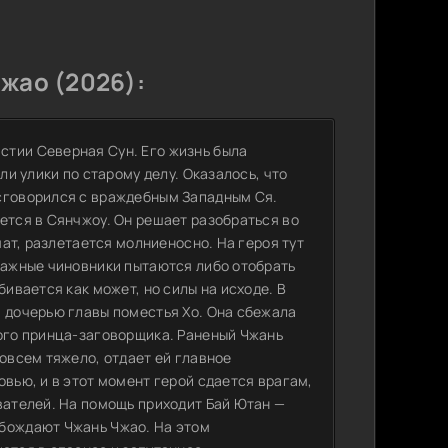
жао (2026):
стии Северная Сун. Его жизнь была
ли улики по старому делу. Оказалось, что
 сговорился с враждебным Западным Ся.
ется в Сянчжоу. Он решает разобраться во
мат, разлетается молниеносно. На героя тут
одажные чиновники пытаются либо отобрать
бивается как может, но силы на исходе. В
й дочерью главы поместья Хо. Она сбежала
мого принца-заговорщика. Раненый Чжань
совсем тяжело, отдает ей главное
овью, и в этот момент герой сдается врагам,
вателей. На помощь приходит Бай Ютан —
обождают Чжань Чжао. На этом