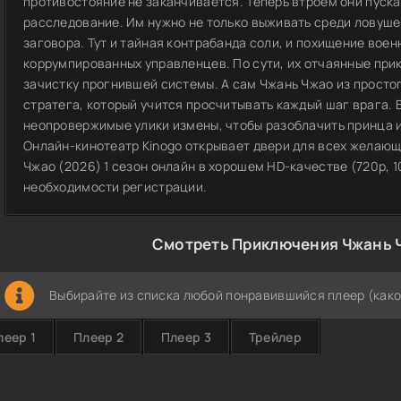
противостояние не заканчивается. Теперь втроем они пуска
расследование. Им нужно не только выживать среди ловушек
заговора. Тут и тайная контрабанда соли, и похищение воен
коррумпированных управленцев. По сути, их отчаянные пр
зачистку прогнившей системы. А сам Чжань Чжао из просто
стратега, который учится просчитывать каждый шаг врага. 
неопровержимые улики измены, чтобы разоблачить принца и 
Онлайн-кинотеатр Kinogo открывает двери для всех желаю
Чжао (2026) 1 сезон онлайн в хорошем HD-качестве (720p, 1
необходимости регистрации.
Смотреть Приключения Чжань 
Выбирайте из списка любой понравившийся плеер (како
леер 1
Плеер 2
Плеер 3
Трейлер