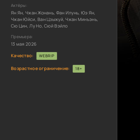
Актёры:
Ян Ян, Чжан Жонань, Фан Илунь, Юэ Ян,
Чжан Юйси, Ван Цзыжуй, Чжан Минъэнь,
Сю Цин, Лу Но, Сюй Вэйло
Премьера:
13 мая 2026
Качество:
WEBRIP
Возрастное ограничение:
18+