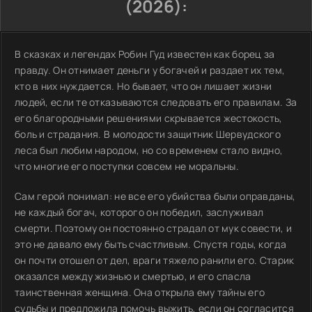
(2026):
В сказках и легендах Робин Гуд известен как борец за
правду. Он отнимает деньги у богачей и раздает их тем,
кто в них нуждается. Но бывает, что он лишает жизни
людей, если те отказываются следовать его правилам. За
его благородными решениями скрывается жестокость,
боль и страдания. В молодости защитник Шервудского
леса был любим народом, но со временем стало видно,
что многие его поступки совсем не моральны.
Сам герой понимал: не все его убийства были оправданы,
не каждый богач, которого он победил, заслуживал
смерти. Поэтому он постоянно страдал от мук совести, и
это не давало ему быть счастливым. Спустя годы, когда
он почти отошел от дел, враги тяжело ранили его. Старик
оказался между жизнью и смертью, и его спасла
таинственная женщина. Она открыла ему тайны его
судьбы и предложила помочь выжить, если он согласится