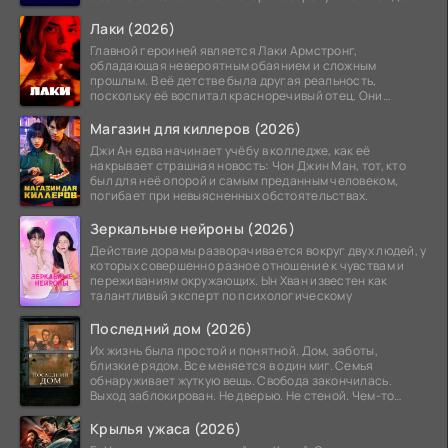
минута той
Лаки (2026)
Главной героиней является Лаки Армстронг,
обладающая невероятным обаянием и сложным
прошлым. В её детстве была другая реальность,
поскольку её воспитал красноречивый отец. Они
постоянно перемещались,
Магазин для киллеров (2026)
Джи Ан едва начинает учёбу в колледже, как её
накрывает страшная новость: Чон Джин Ман, тот, кто
был для неё опорой и самым преданным человеком,
погибает при невыясненных обстоятельствах.
Зеркальные нейроны (2026)
Действие дорамы разворачивается вокруг двух людей, у
которых совершенно разное отношение к чувствам и
переживаниям окружающих. Ын Хван известен как
талантливый эксперт по психологическому
Последний дом (2026)
Их жизнь была простой и понятной. Дом, заботы,
близкие рядом. Все меняется в один миг. Семья
обнаруживает жуткую вещь. Свобода закончилась.
Выход заблокирован. Не дверью. Не стеной. Чем-то
невидимым.
Крылья ужаса (2026)