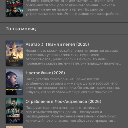
Гу Чаоян находится на рейсе в Китай. Он выполняет
обязанности офицера воздушной полиции. Сначала
перелет ничем не примечателен. Пассажиры
устроились в креслах. Экипаж выполняет свою работу.
Лайнер
Топ за месяц
Аватар 3: Пламя и пепел (2025)
Новая глава космической эпопеи начинается в самых
отдаленных уголках галактики, куда смело
отправляются Джейк Салли и Нейтири. Их цель –
проникнуть сквозь пелену тайн, окутывающих планеты
системы
Настройщик (2026)
Ник с детства плохо слышит. Только вот эта
особенность сыграла с ним злую шутку наоборот: его
слух стал невероятно тонким. Он слышит такие нюансы
в звуках, которые обычные люди даже не замечают.
Ограбление в Лос-Анджелесе (2026)
Под шум океанских волн на элитных виллах
разыгрывается другая драма — бесшумная и
беспощадная. Исчезновение уникальных ювелирных
коллекций потрясло местное общество, превратив
побережье из курорта в