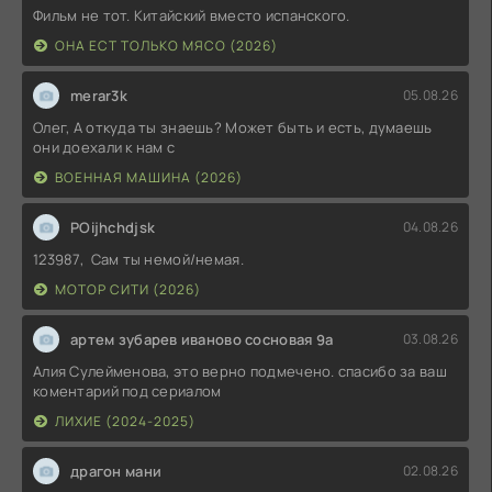
Фильм не тот. Китайский вместо испанского.
ОНА ЕСТ ТОЛЬКО МЯСО (2026)
merar3k
05.08.26
Олег, А откуда ты знаешь? Может быть и есть, думаешь
они доехали к нам с
ВОЕННАЯ МАШИНА (2026)
POijhchdjsk
04.08.26
123987, Сам ты немой/немая.
МОТОР СИТИ (2026)
артем зубарев иваново сосновая 9а
03.08.26
Алия Сулейменова, это верно подмечено. спасибо за ваш
коментарий под сериалом
ЛИХИЕ (2024-2025)
драгон мани
02.08.26