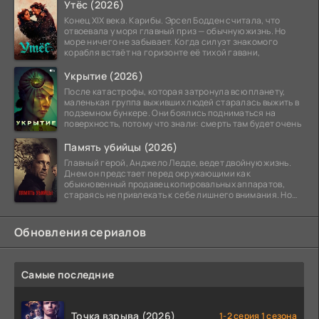
Утёс (2026)
Конец XIX века. Карибы. Эрсел Бодден считала, что
отвоевала у моря главный приз — обычную жизнь. Но
море ничего не забывает. Когда силуэт знакомого
корабля встаёт на горизонте её тихой гавани,
Укрытие (2026)
После катастрофы, которая затронула всю планету,
маленькая группа выживших людей старалась выжить в
подземном бункере. Они боялись подниматься на
поверхность, потому что знали: смерть там будет очень
Память убийцы (2026)
Главный герой, Анджело Ледде, ведет двойную жизнь.
Днем он предстает перед окружающими как
обыкновенный продавец копировальных аппаратов,
стараясь не привлекать к себе лишнего внимания. Но
когда
Обновления сериалов
Самые последние
Точка взрыва (2026)
1-2 серия 1 сезона