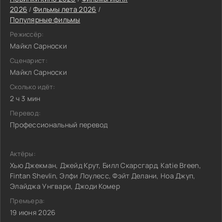
2026
/
Фильмы лета 2026
/
Популярные фильмы
Режиссёр:
Майкл Сарноски
Сценарист:
Майкл Сарноски
Сколько идёт:
2 ч 3 мин
Перевод:
Профессиональный перевод
Актёры:
Хью Джекман, Джейд Крут, Билл Скарсгард, Katie Breen,
Fintan Shevlin, Элфи Лоулесс, Фэйт Делани, Ноа Джуп,
Элайджа Унгвари, Джоди Комер
Премьера:
19 июня 2026