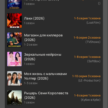
()
1 сезон
Лаки (2026)
1-5 серия 1 сезона
(LostFilm)
1 сезон
Магазин для киллеров
1-6 серия 2 сезона
(2026)
(TVShows)
1-2 сезон
Зеркальные нейроны
1-8 серия 1 сезона
(2026)
(SoftBox)
1 сезон
Моя жизнь с мальчиками
1-10 серия 3 сезона
Уолтер (2026)
(LE-Production)
1-3 сезон
Рыцарь Семи Королевств
1-6 серия 1 сезона
(2026)
(Кубик в Кубе)
1 сезон