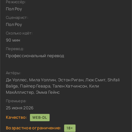
Режиссёр:
Пол Роу
Сценарист:
Пол Роу
Сколько идёт:
90 мин
Перевод:
Профессиональный перевод
Актёры:
Ди Уоллес, Мила Уоллин, Эстон Риган, Люк Смит, Shifali
Baliga, Пайпер Гевара, Тален Хатчинсон, Кили
МакАллистер, Эмма Гейнс
Премьера:
25 июня 2026
Качество:
WEB-DL
Возрастное ограничение:
18+