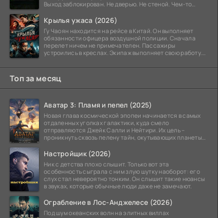
Выход заблокирован. Не дверью. Не стеной. Чем-то
невидимым.
Крылья ужаса (2026)
Гу Чаоян находится на рейсе в Китай. Он выполняет
обязанности офицера воздушной полиции. Сначала
перелет ничем не примечателен. Пассажиры
устроились в креслах. Экипаж выполняет свою работу.
Лайнер
Топ за месяц
Аватар 3: Пламя и пепел (2025)
Новая глава космической эпопеи начинается в самых
отдаленных уголках галактики, куда смело
отправляются Джейк Салли и Нейтири. Их цель –
проникнуть сквозь пелену тайн, окутывающих планеты
системы
Настройщик (2026)
Ник с детства плохо слышит. Только вот эта
особенность сыграла с ним злую шутку наоборот: его
слух стал невероятно тонким. Он слышит такие нюансы
в звуках, которые обычные люди даже не замечают.
Ограбление в Лос-Анджелесе (2026)
Под шум океанских волн на элитных виллах