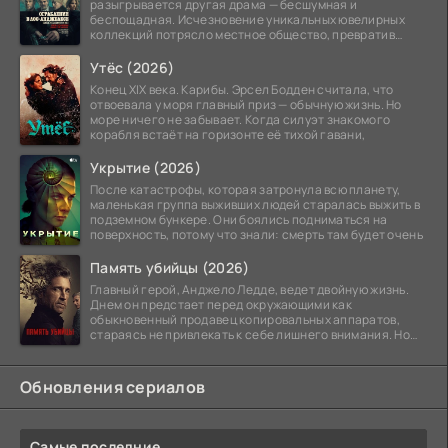
разыгрывается другая драма — бесшумная и
беспощадная. Исчезновение уникальных ювелирных
коллекций потрясло местное общество, превратив
побережье из курорта в
Утёс (2026)
Конец XIX века. Карибы. Эрсел Бодден считала, что
отвоевала у моря главный приз — обычную жизнь. Но
море ничего не забывает. Когда силуэт знакомого
корабля встаёт на горизонте её тихой гавани,
Укрытие (2026)
После катастрофы, которая затронула всю планету,
маленькая группа выживших людей старалась выжить в
подземном бункере. Они боялись подниматься на
поверхность, потому что знали: смерть там будет очень
Память убийцы (2026)
Главный герой, Анджело Ледде, ведет двойную жизнь.
Днем он предстает перед окружающими как
обыкновенный продавец копировальных аппаратов,
стараясь не привлекать к себе лишнего внимания. Но
когда
Обновления сериалов
Самые последние