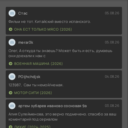
Стас
05.08.26
Фильм не тот. Китайский вместо испанского.
ОНА ЕСТ ТОЛЬКО МЯСО (2026)
merar3k
05.08.26
Олег, А откуда ты знаешь? Может быть и есть, думаешь
они доехали к нам с
ВОЕННАЯ МАШИНА (2026)
POijhchdjsk
04.08.26
123987, Сам ты немой/немая.
МОТОР СИТИ (2026)
артем зубарев иваново сосновая 9а
03.08.26
Алия Сулейменова, это верно подмечено. спасибо за ваш
коментарий под сериалом
ЛИХИЕ (2024-2025)