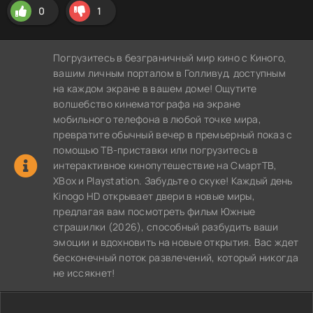
0
1
Погрузитесь в безграничный мир кино с Киного,
вашим личным порталом в Голливуд, доступным
на каждом экране в вашем доме! Ощутите
волшебство кинематографа на экране
мобильного телефона в любой точке мира,
превратите обычный вечер в премьерный показ с
помощью ТВ-приставки или погрузитесь в
интерактивное кинопутешествие на СмартТВ,
XBox и Playstation. Забудьте о скуке! Каждый день
Kinogo HD открывает двери в новые миры,
предлагая вам посмотреть фильм Южные
страшилки (2026), способный разбудить ваши
эмоции и вдохновить на новые открытия. Вас ждет
бесконечный поток развлечений, который никогда
не иссякнет!