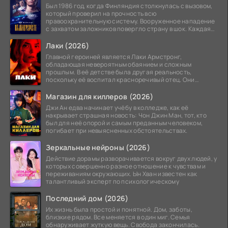
Был 1986 год, когда Финляндия столкнулась с вызовом,
который проверил на прочность всю
правоохранительную систему. Вооруженное нападение
с захватом заложников повергло страну в шок. Каждая
минута той
Лаки (2026)
Главной героиней является Лаки Армстронг,
обладающая невероятным обаянием и сложным
прошлым. В её детстве была другая реальность,
поскольку её воспитал красноречивый отец. Они
постоянно перемещались,
Магазин для киллеров (2026)
Джи Ан едва начинает учёбу в колледже, как её
накрывает страшная новость: Чон Джин Ман, тот, кто
был для неё опорой и самым преданным человеком,
погибает при невыясненных обстоятельствах.
Зеркальные нейроны (2026)
Действие дорамы разворачивается вокруг двух людей, у
которых совершенно разное отношение к чувствам и
переживаниям окружающих. Ын Хван известен как
талантливый эксперт по психологическому
Последний дом (2026)
Их жизнь была простой и понятной. Дом, заботы,
близкие рядом. Все меняется в один миг. Семья
обнаруживает жуткую вещь. Свобода закончилась.