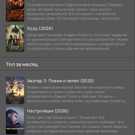
Отношения Натали и Лафлина дали трещину. Пожар в
доме, который чуть не унёс жизни, лишь усилил
взаимное напряжение. В этот момент появляется
пожарный Джек. Он приходит на помощь, но за этим
стоит его
Худу (2026)
Двое преступников, Андре и Алисса, получают задание
от криминального авторитета по кличке Капитан. Нужно
найти сундук с золотом Конфедерации, который когда-
то спрятали в старом здании на заброшенной
Топ за месяц
Аватар 3: Пламя и пепел (2025)
Новая глава космической эпопеи начинается в самых
отдаленных уголках галактики, куда смело
отправляются Джейк Салли и Нейтири. Их цель –
проникнуть сквозь пелену тайн, окутывающих планеты
системы
Настройщик (2026)
Ник с детства плохо слышит. Только вот эта
особенность сыграла с ним злую шутку наоборот: его
слух стал невероятно тонким. Он слышит такие нюансы
в звуках, которые обычные люди даже не замечают.