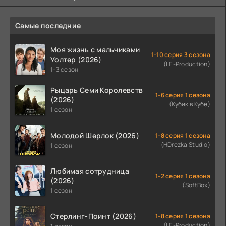
Самые последние
Моя жизнь с мальчиками
1-10 серия 3 сезона
Уолтер (2026)
(LE-Production)
1-3 сезон
Рыцарь Семи Королевств
1-6 серия 1 сезона
(2026)
(Кубик в Кубе)
1 сезон
Молодой Шерлок (2026)
1-8 серия 1 сезона
(HDrezka Studio)
1 сезон
Любимая сотрудница
1-2 серия 1 сезона
(2026)
(SoftBox)
1 сезон
Стерлинг-Поинт (2026)
1-8 серия 1 сезона
(LE-Production)