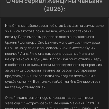
О чём сериал Женщины Чанъаня
(2026):
Инь Синьюэ твёрдо верит: её отец Цзю Цзя на самом деле
жив, и она готова пойти на всё, чтобы восстановить
истину. Ради выплаты родового долга она заключает
брачный договор с Сяо Цзиньи, молодым хозяином рода
Сяо. Но на деле её план совсем иной: вместе с Су И и
певицей Линь Янге она намерена создать в Чанъане
центр женской медицины. Используя опыт, отвагу и веру
в собственные силы, героини преодолевают преграды из-
за разницы сословий, тёмные заговоры и устаревшие
предубеждения. Их поступки приводят к переменам в
судьбах многих. Вот только найдёт ли Инь Синьюэ ответ
на главную тайну отца?
Онлайн-кинотеатр Kinogo открывает двери для всех
желающих смотреть сериал Женщины Чанъаня (2026) 1
сезон онлайн в хорошем HD-качестве (720p, 1080p, 4K)