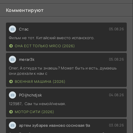
Комментируют
Стас
05.08.26
Фильм не тот. Китайский вместо испанского.
ОНА ЕСТ ТОЛЬКО МЯСО (2026)
merar3k
05.08.26
Олег, А откуда ты знаешь? Может быть и есть, думаешь
они доехали к нам с
ВОЕННАЯ МАШИНА (2026)
POijhchdjsk
04.08.26
123987, Сам ты немой/немая.
МОТОР СИТИ (2026)
артем зубарев иваново сосновая 9а
03.08.26