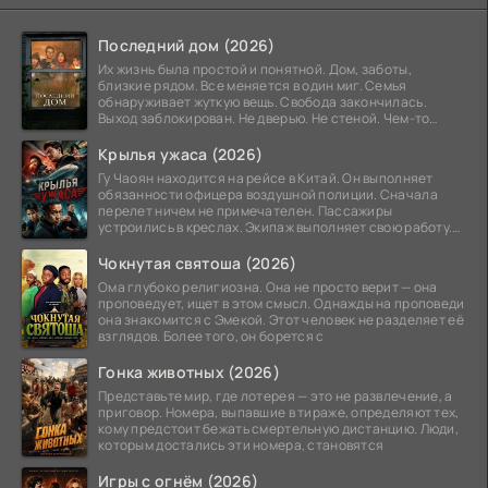
Последний дом (2026)
Их жизнь была простой и понятной. Дом, заботы,
близкие рядом. Все меняется в один миг. Семья
обнаруживает жуткую вещь. Свобода закончилась.
Выход заблокирован. Не дверью. Не стеной. Чем-то
невидимым.
Крылья ужаса (2026)
Гу Чаоян находится на рейсе в Китай. Он выполняет
обязанности офицера воздушной полиции. Сначала
перелет ничем не примечателен. Пассажиры
устроились в креслах. Экипаж выполняет свою работу.
Лайнер
Чокнутая святоша (2026)
Ома глубоко религиозна. Она не просто верит — она
проповедует, ищет в этом смысл. Однажды на проповеди
она знакомится с Эмекой. Этот человек не разделяет её
взглядов. Более того, он борется с
Гонка животных (2026)
Представьте мир, где лотерея — это не развлечение, а
приговор. Номера, выпавшие в тираже, определяют тех,
кому предстоит бежать смертельную дистанцию. Люди,
которым достались эти номера, становятся
Игры с огнём (2026)