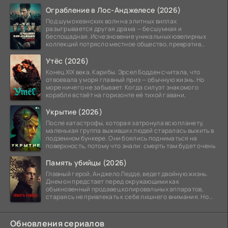
Ограбление в Лос-Анджелесе (2026)
Под шум океанских волн на элитных виллах
разыгрывается другая драма — бесшумная и
беспощадная. Исчезновение уникальных ювелирных
коллекций потрясло местное общество, превратив
побережье из курорта в
Утёс (2026)
Конец XIX века. Карибы. Эрсел Бодден считала, что
отвоевала у моря главный приз — обычную жизнь. Но
море ничего не забывает. Когда силуэт знакомого
корабля встаёт на горизонте её тихой гавани,
Укрытие (2026)
После катастрофы, которая затронула всю планету,
маленькая группа выживших людей старалась выжить в
подземном бункере. Они боялись подниматься на
поверхность, потому что знали: смерть там будет очень
Память убийцы (2026)
Главный герой, Анджело Ледде, ведет двойную жизнь.
Днем он предстает перед окружающими как
обыкновенный продавец копировальных аппаратов,
стараясь не привлекать к себе лишнего внимания. Но
когда
Обновления сериалов