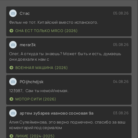
Стас
05.08.26
Фильм не тот. Китайский вместо испанского.
ОНА ЕСТ ТОЛЬКО МЯСО (2026)
merar3k
05.08.26
Олег, А откуда ты знаешь? Может быть и есть, думаешь
они доехали к нам с
ВОЕННАЯ МАШИНА (2026)
POijhchdjsk
04.08.26
123987, Сам ты немой/немая.
МОТОР СИТИ (2026)
артем зубарев иваново сосновая 9а
03.08.26
Алия Сулейменова, это верно подмечено. спасибо за ваш
коментарий под сериалом
ЛИХИЕ (2024-2025)