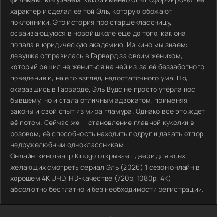
характер и сделал её той Эль, которую обожают
поклонники. Это история про старшеклассницу,
осваивающуюся в новой школе ещё до того, как она
попала в юридическую академию. Из кино мы знаем:
девушка отправилась в Гарвард за своим женихом,
который решил не жениться на ней из-за её беззаботного
поведения и, на его взгляд, недостаточного ума. Но,
оказавшись в Гарварде, Эль Вудс не просто утёрла нос
бывшему, но и стала отличным адвокатом, применяя
законы и свой опыт из мира гламура. Однако всё это ждёт
её потом. Сейчас же — становление главной куколки в
розовом, её способность находить подруг и давать отпор
недружелюбным одноклассникам.
Онлайн-кинотеатр Kinogo открывает двери для всех
желающих смотреть сериал Эль (2026) 1 сезон онлайн в
хорошем 4K UHD, HD-качестве (720p, 1080p, 4K)
абсолютно бесплатно и без необходимости регистрации.