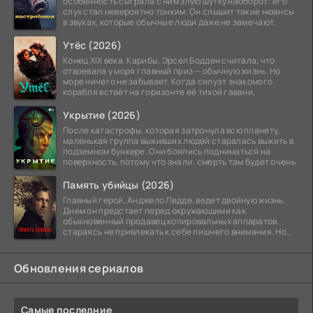
особенность сыграла с ним злую шутку наоборот: его
слух стал невероятно тонким. Он слышит такие нюансы
в звуках, которые обычные люди даже не замечают.
Утёс (2026)
Конец XIX века. Карибы. Эрсел Бодден считала, что
отвоевала у моря главный приз — обычную жизнь. Но
море ничего не забывает. Когда силуэт знакомого
корабля встаёт на горизонте её тихой гавани,
Укрытие (2026)
После катастрофы, которая затронула всю планету,
маленькая группа выживших людей старалась выжить в
подземном бункере. Они боялись подниматься на
поверхность, потому что знали: смерть там будет очень
Память убийцы (2026)
Главный герой, Анджело Ледде, ведет двойную жизнь.
Днем он предстает перед окружающими как
обыкновенный продавец копировальных аппаратов,
стараясь не привлекать к себе лишнего внимания. Но
когда
Обновления сериалов
Самые последние