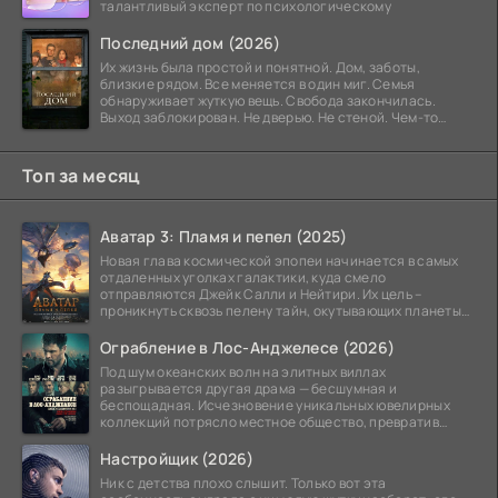
талантливый эксперт по психологическому
Последний дом (2026)
Их жизнь была простой и понятной. Дом, заботы,
близкие рядом. Все меняется в один миг. Семья
обнаруживает жуткую вещь. Свобода закончилась.
Выход заблокирован. Не дверью. Не стеной. Чем-то
невидимым.
Топ за месяц
Аватар 3: Пламя и пепел (2025)
Новая глава космической эпопеи начинается в самых
отдаленных уголках галактики, куда смело
отправляются Джейк Салли и Нейтири. Их цель –
проникнуть сквозь пелену тайн, окутывающих планеты
системы
Ограбление в Лос-Анджелесе (2026)
Под шум океанских волн на элитных виллах
разыгрывается другая драма — бесшумная и
беспощадная. Исчезновение уникальных ювелирных
коллекций потрясло местное общество, превратив
побережье из курорта в
Настройщик (2026)
Ник с детства плохо слышит. Только вот эта