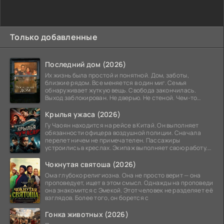
Только добавленные
Последний дом (2026)
Их жизнь была простой и понятной. Дом, заботы,
близкие рядом. Все меняется в один миг. Семья
обнаруживает жуткую вещь. Свобода закончилась.
Выход заблокирован. Не дверью. Не стеной. Чем-то
невидимым.
Крылья ужаса (2026)
Гу Чаоян находится на рейсе в Китай. Он выполняет
обязанности офицера воздушной полиции. Сначала
перелет ничем не примечателен. Пассажиры
устроились в креслах. Экипаж выполняет свою работу.
Лайнер
Чокнутая святоша (2026)
Ома глубоко религиозна. Она не просто верит — она
проповедует, ищет в этом смысл. Однажды на проповеди
она знакомится с Эмекой. Этот человек не разделяет её
взглядов. Более того, он борется с
Гонка животных (2026)