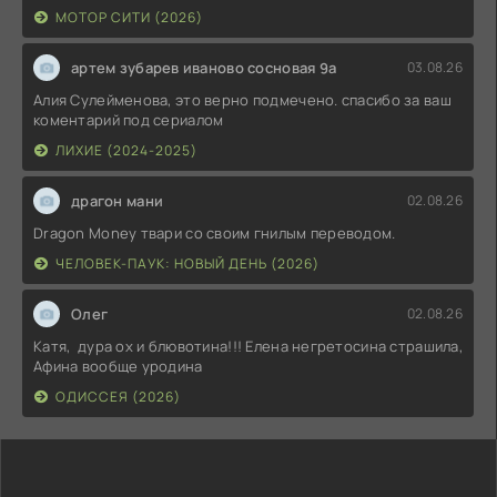
МОТОР СИТИ (2026)
артем зубарев иваново сосновая 9а
03.08.26
Алия Сулейменова, это верно подмечено. спасибо за ваш
коментарий под сериалом
ЛИХИЕ (2024-2025)
драгон мани
02.08.26
Dragon Money твари со своим гнилым переводом.
ЧЕЛОВЕК-ПАУК: НОВЫЙ ДЕНЬ (2026)
Олег
02.08.26
Катя, дура ох и блювотина!!! Елена негретосина страшила,
Афина вообще уродина
ОДИССЕЯ (2026)