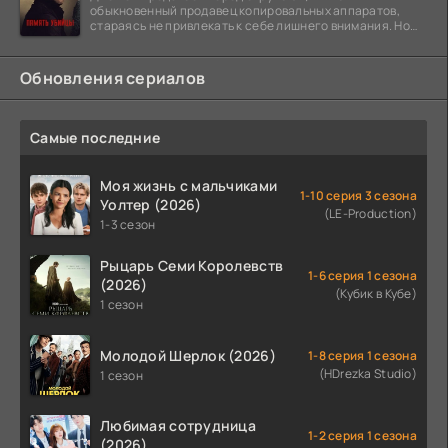
обыкновенный продавец копировальных аппаратов,
стараясь не привлекать к себе лишнего внимания. Но
когда
Обновления сериалов
Самые последние
Моя жизнь с мальчиками
1-10 серия 3 сезона
Уолтер (2026)
(LE-Production)
1-3 сезон
Рыцарь Семи Королевств
1-6 серия 1 сезона
(2026)
(Кубик в Кубе)
1 сезон
Молодой Шерлок (2026)
1-8 серия 1 сезона
(HDrezka Studio)
1 сезон
Любимая сотрудница
1-2 серия 1 сезона
(2026)