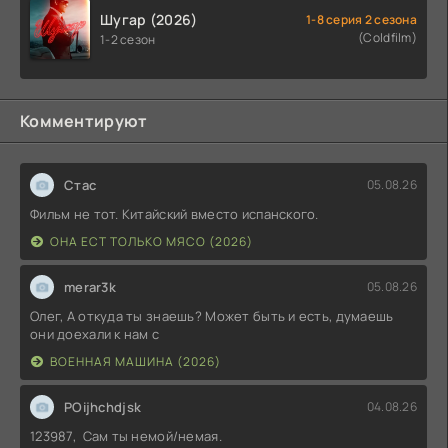
Шугар (2026)
1-8 серия 2 сезона
(Coldfilm)
1-2 сезон
Комментируют
Стас
05.08.26
Фильм не тот. Китайский вместо испанского.
ОНА ЕСТ ТОЛЬКО МЯСО (2026)
merar3k
05.08.26
Олег, А откуда ты знаешь? Может быть и есть, думаешь
они доехали к нам с
ВОЕННАЯ МАШИНА (2026)
POijhchdjsk
04.08.26
123987, Сам ты немой/немая.