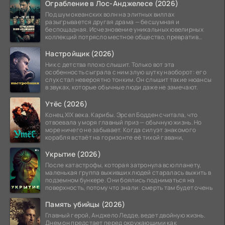
Ограбление в Лос-Анджелесе (2026)
Под шум океанских волн на элитных виллах
разыгрывается другая драма — бесшумная и
беспощадная. Исчезновение уникальных ювелирных
коллекций потрясло местное общество, превратив
побережье из курорта в
Настройщик (2026)
Ник с детства плохо слышит. Только вот эта
особенность сыграла с ним злую шутку наоборот: его
слух стал невероятно тонким. Он слышит такие нюансы
в звуках, которые обычные люди даже не замечают.
Утёс (2026)
Конец XIX века. Карибы. Эрсел Бодден считала, что
отвоевала у моря главный приз — обычную жизнь. Но
море ничего не забывает. Когда силуэт знакомого
корабля встаёт на горизонте её тихой гавани,
Укрытие (2026)
После катастрофы, которая затронула всю планету,
маленькая группа выживших людей старалась выжить в
подземном бункере. Они боялись подниматься на
поверхность, потому что знали: смерть там будет очень
Память убийцы (2026)
Главный герой, Анджело Ледде, ведет двойную жизнь.
Днем он предстает перед окружающими как