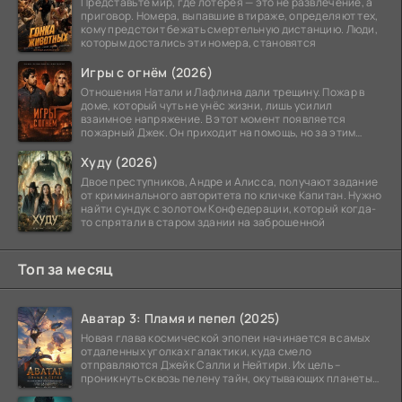
Представьте мир, где лотерея — это не развлечение, а
приговор. Номера, выпавшие в тираже, определяют тех,
кому предстоит бежать смертельную дистанцию. Люди,
которым достались эти номера, становятся
Игры с огнём (2026)
Отношения Натали и Лафлина дали трещину. Пожар в
доме, который чуть не унёс жизни, лишь усилил
взаимное напряжение. В этот момент появляется
пожарный Джек. Он приходит на помощь, но за этим
стоит его
Худу (2026)
Двое преступников, Андре и Алисса, получают задание
от криминального авторитета по кличке Капитан. Нужно
найти сундук с золотом Конфедерации, который когда-
то спрятали в старом здании на заброшенной
Топ за месяц
Аватар 3: Пламя и пепел (2025)
Новая глава космической эпопеи начинается в самых
отдаленных уголках галактики, куда смело
отправляются Джейк Салли и Нейтири. Их цель –
проникнуть сквозь пелену тайн, окутывающих планеты
системы