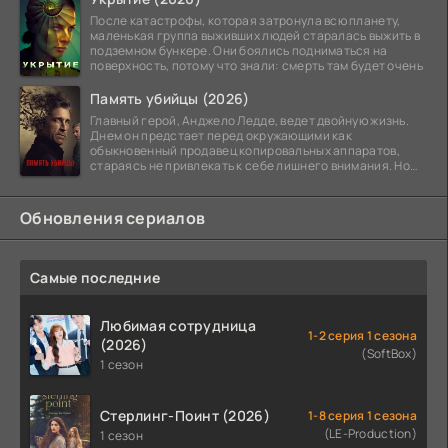
После катастрофы, которая затронула всю планету,
маленькая группа выживших людей старалась выжить в
подземном бункере. Они боялись подниматься на
поверхность, потому что знали: смерть там будет очень
Память убийцы (2026)
Главный герой, Анджело Ледде, ведет двойную жизнь.
Днем он предстает перед окружающими как
обыкновенный продавец копировальных аппаратов,
стараясь не привлекать к себе лишнего внимания. Но
когда
Обновления сериалов
Самые последние
Любимая сотрудница
1-2 серия 1 сезона
(2026)
(SoftBox)
1 сезон
Стерлинг-Поинт (2026)
1-8 серия 1 сезона
(LE-Production)
1 сезон