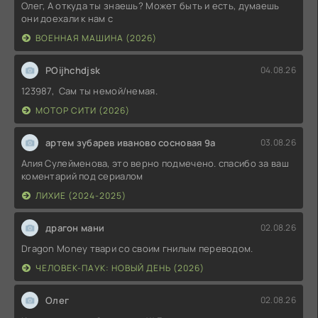
Олег, А откуда ты знаешь? Может быть и есть, думаешь
они доехали к нам с
ВОЕННАЯ МАШИНА (2026)
POijhchdjsk
04.08.26
123987, Сам ты немой/немая.
МОТОР СИТИ (2026)
артем зубарев иваново сосновая 9а
03.08.26
Алия Сулейменова, это верно подмечено. спасибо за ваш
коментарий под сериалом
ЛИХИЕ (2024-2025)
драгон мани
02.08.26
Dragon Money твари со своим гнилым переводом.
ЧЕЛОВЕК-ПАУК: НОВЫЙ ДЕНЬ (2026)
Олег
02.08.26