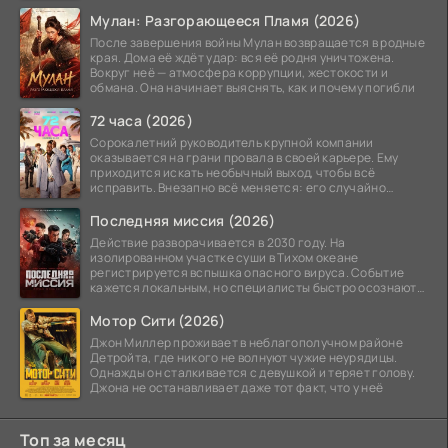
Мулан: Разгорающееся Пламя (2026)
После завершения войны Мулан возвращается в родные
края. Дома её ждёт удар: вся её родня уничтожена.
Вокруг неё — атмосфера коррупции, жестокости и
обмана. Она начинает выяснять, как и почему погибли
72 часа (2026)
Сорокалетний руководитель крупной компании
оказывается на грани провала в своей карьере. Ему
приходится искать необычный выход, чтобы всё
исправить. Внезапно всё меняется: его случайно
добавляют в
Последняя миссия (2026)
Действие разворачивается в 2030 году. На
изолированном участке суши в Тихом океане
регистрируется вспышка опасного вируса. Событие
кажется локальным, но специалисты быстро осознают:
как только
Мотор Сити (2026)
Джон Миллер проживает в неблагополучном районе
Детройта, где никого не волнуют чужие неурядицы.
Однажды он сталкивается с девушкой и теряет голову.
Джона не останавливает даже тот факт, что у неё
Топ за месяц