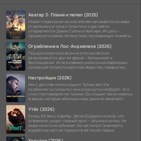
Аватар 3: Пламя и пепел (2025)
Новая глава космической эпопеи начинается в самых
отдаленных уголках галактики, куда смело
отправляются Джейк Салли и Нейтири. Их цель –
проникнуть сквозь пелену тайн, окутывающих планеты
системы
Ограбление в Лос-Анджелесе (2026)
Под шум океанских волн на элитных виллах
разыгрывается другая драма — бесшумная и
беспощадная. Исчезновение уникальных ювелирных
коллекций потрясло местное общество, превратив
побережье из курорта в
Настройщик (2026)
Ник с детства плохо слышит. Только вот эта
особенность сыграла с ним злую шутку наоборот: его
слух стал невероятно тонким. Он слышит такие нюансы
в звуках, которые обычные люди даже не замечают.
Утёс (2026)
Конец XIX века. Карибы. Эрсел Бодден считала, что
отвоевала у моря главный приз — обычную жизнь. Но
море ничего не забывает. Когда силуэт знакомого
корабля встаёт на горизонте её тихой гавани,
Укрытие (2026)