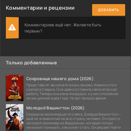
Комментарии и рецензии
ДОБАВИТЬ
Комментариев ещё нет. Желаете быть
первым?
Только добавленные
Сокровище нашего дома (2026)
Представьте: вы начали жизнь заново. Именно это и
сделала Сварна. Она давно оставила свою опасную
работу. Теперь она жена Анирудха, и у них спокойная
жизнь длиной в два года. Но вот пришло время
Молодой Вашингтон (2026)
Середина восемнадцатого века. Джордж Вашингтон —
ещё не знаменитый на всю страну человек. Он просто
молодой землемер из Вирджинии, который только
начинает понимать, кем хочет стать. Он решает пойти