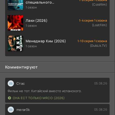
специального
(Coldfilm)
назначения (2026)
1 сезон
Лаки (2026)
1-4 серия 1 сезона
(LostFilm)
1 сезон
Менеджер Ким (2026)
1-10 серия 1 сезона
(DubLik.TV)
1 сезон
Комментируют
Стас
05.08.26
Фильм не тот. Китайский вместо испанского.
ОНА ЕСТ ТОЛЬКО МЯСО (2026)
merar3k
05.08.26