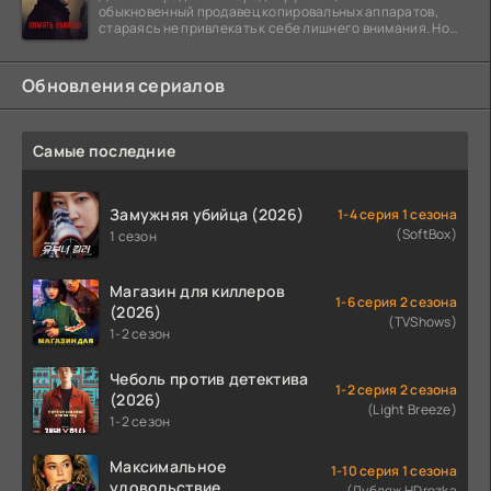
обыкновенный продавец копировальных аппаратов,
стараясь не привлекать к себе лишнего внимания. Но
когда
Обновления сериалов
Самые последние
Замужняя убийца (2026)
1-4 серия 1 сезона
(SoftBox)
1 сезон
Магазин для киллеров
1-6 серия 2 сезона
(2026)
(TVShows)
1-2 сезон
Чеболь против детектива
1-2 серия 2 сезона
(2026)
(Light Breeze)
1-2 сезон
Максимальное
1-10 серия 1 сезона
удовольствие
(Дубляж HDrezka