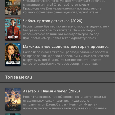
Что делают люди, когда узнают, что жить им осталось
считанные минуты? Ответ даёт этот фильм.
Празднование Дня независимости превращается в
кошмар: объявлено о неминуемой ядерной атаке.
Спасательный
Чеболь против детектива (2026)
Герой привык брать от жизни все: скорость, адреналин и
безграничную власть капитала. Он — наследник
огромного состояния, чья молодость прошла под
прицелами камер на самых гламурных тусовках.
Максимальное удовольствие гарантировано (2026)
Паула переживает тяжёлый развод и отчаянно борется
за право опеки над своим ребенком. Ей кажется, что все
вокруг рушится. В какой-то момент она становится
свидетелем события, которое воспринимает как
Топ за месяц
Аватар 3: Пламя и пепел (2025)
Новая глава космической эпопеи начинается в самых
отдаленных уголках галактики, куда смело
отправляются Джейк Салли и Нейтири. Их цель –
проникнуть сквозь пелену тайн, окутывающих планеты
системы