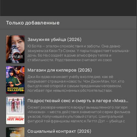
Только добавленные
Замужняя убийца (2026)
Ю Бо На — эталон спокойствия и заботы. Она давно
замужем за Квон Тэ Соном. У пары подрастает малышка-
дочь. Бо На создаёт в доме атмосферу тепла и
стабильности. Родственники считают их союз
Магазин для киллеров (2026)
Джи Ан едва начинает учёбу в колледже, как её
накрывает страшная новость: Чон Джин Ман, тот, кто
был для неё опорой и самым преданным человеком,
погибает при невыясненных обстоятельствах.
Подростковый секс и смерть в лагере «Миазма» (2026)
Сюжет разворачивается вокруг вымышленного лагеря
«Миазма» — места действия знаменитой серии фильмов
ужасов, получившей культовый статус. Центральной
фигурой той франшизы являлся Литтл Дэт — убийца с
Социальный контракт (2026)