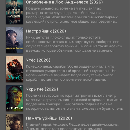
Ограбление в Лос-Анджелесе (2026)
Под шум океанских волн на элитных виллах
разыгрывается другая драма — бесшумная и
беспощадная. Исчезновение уникальных ювелирных
коллекций потрясло местное общество, превратив
побережье из курорта в
Настройщик (2026)
Ник с детства плохо слышит. Только вот эта
особенность сыграла с ним злую шутку наоборот: его
слух стал невероятно тонким. Он слышит такие нюансы
в звуках, которые обычные люди даже не замечают.
Утёс (2026)
Конец XIX века. Карибы. Эрсел Бодден считала, что
отвоевала у моря главный приз — обычную жизнь. Но
море ничего не забывает. Когда силуэт знакомого
корабля встаёт на горизонте её тихой гавани,
Укрытие (2026)
После катастрофы, которая затронула всю планету,
маленькая группа выживших людей старалась выжить в
подземном бункере. Они боялись подниматься на
поверхность, потому что знали: смерть там будет очень
Память убийцы (2026)
Главный герой, Анджело Ледде, ведет двойную жизнь.
Днем он предстает перед окружающими как