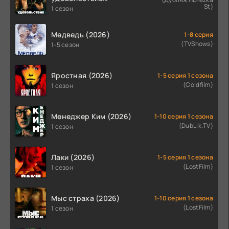
St)
гарантировано (2026)
1 сезон
Медведь (2026)
1-8 серия
(TVShows)
1-5 сезон
Яростная (2026)
1-5 серия 1 сезона
(Coldfilm)
1 сезон
Менеджер Ким (2026)
1-10 серия 1 сезона
(DubLik.TV)
1 сезон
Лаки (2026)
1-5 серия 1 сезона
(LostFilm)
1 сезон
Мыс страха (2026)
1-10 серия 1 сезона
(LostFilm)
1 сезон