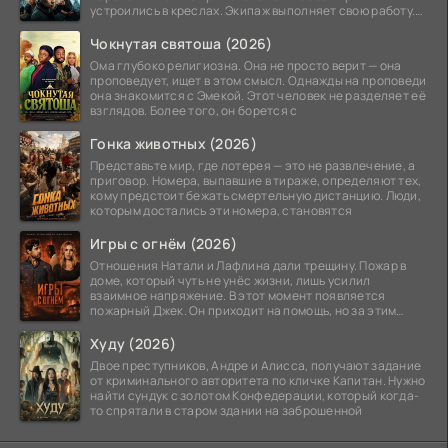
устроились в креслах. Экипаж выполняет свою работу.
Лайнер
Чокнутая святоша (2026)
Ома глубоко религиозна. Она не просто верит — она
проповедует, ищет в этом смысл. Однажды на проповеди
она знакомится с Эмекой. Этот человек не разделяет её
взглядов. Более того, он борется с
Гонка животных (2026)
Представьте мир, где лотерея — это не развлечение, а
приговор. Номера, выпавшие в тираже, определяют тех,
кому предстоит бежать смертельную дистанцию. Люди,
которым достались эти номера, становятся
Игры с огнём (2026)
Отношения Натали и Лафлина дали трещину. Пожар в
доме, который чуть не унёс жизни, лишь усилил
взаимное напряжение. В этот момент появляется
пожарный Джек. Он приходит на помощь, но за этим
стоит его
Худу (2026)
Двое преступников, Андре и Алисса, получают задание
от криминального авторитета по кличке Капитан. Нужно
найти сундук с золотом Конфедерации, который когда-
то спрятали в старом здании на заброшенной