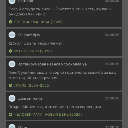
merar3k
05.08.26
Олег, А откуда ты знаешь? Может быть и есть, думаешь
они доехали к нам с
ВОЕННАЯ МАШИНА (2026)
POijhchdjsk
04.08.26
123987, Сам ты немой/немая.
МОТОР СИТИ (2026)
артем зубарев иваново сосновая 9а
03.08.26
Алия Сулейменова, это верно подмечено. спасибо за ваш
коментарий под сериалом
ЛИХИЕ (2024-2025)
драгон мани
02.08.26
Dragon Money твари со своим гнилым переводом.
ЧЕЛОВЕК-ПАУК: НОВЫЙ ДЕНЬ (2026)
Олег
02.08.26