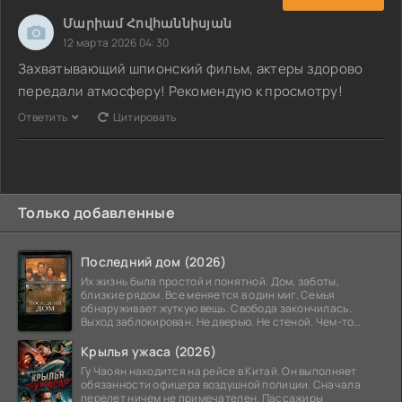
Մարիամ Հովհաննիսյան
12 марта 2026 04:30
Захватывающий шпионский фильм, актеры здорово
передали атмосферу! Рекомендую к просмотру!
Ответить
Цитировать
Только добавленные
Последний дом (2026)
Их жизнь была простой и понятной. Дом, заботы,
близкие рядом. Все меняется в один миг. Семья
обнаруживает жуткую вещь. Свобода закончилась.
Выход заблокирован. Не дверью. Не стеной. Чем-то
невидимым.
Крылья ужаса (2026)
Гу Чаоян находится на рейсе в Китай. Он выполняет
обязанности офицера воздушной полиции. Сначала
перелет ничем не примечателен. Пассажиры