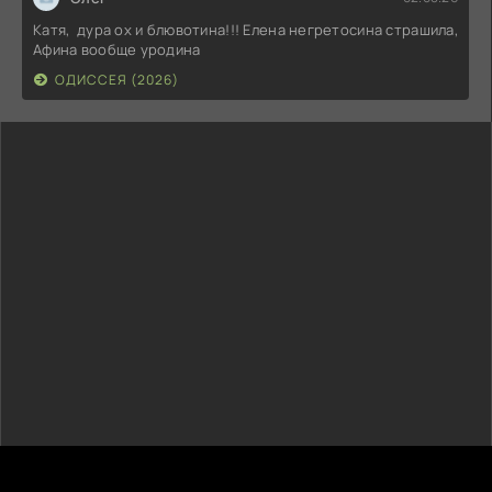
Катя, дура ох и блювотина!!! Елена негретосина страшила,
Афина вообще уродина
ОДИССЕЯ (2026)