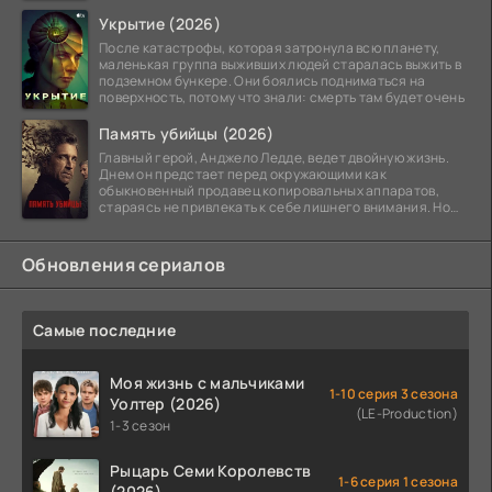
Укрытие (2026)
После катастрофы, которая затронула всю планету,
маленькая группа выживших людей старалась выжить в
подземном бункере. Они боялись подниматься на
поверхность, потому что знали: смерть там будет очень
Память убийцы (2026)
Главный герой, Анджело Ледде, ведет двойную жизнь.
Днем он предстает перед окружающими как
обыкновенный продавец копировальных аппаратов,
стараясь не привлекать к себе лишнего внимания. Но
когда
Обновления сериалов
Самые последние
Моя жизнь с мальчиками
1-10 серия 3 сезона
Уолтер (2026)
(LE-Production)
1-3 сезон
Рыцарь Семи Королевств
1-6 серия 1 сезона
(2026)