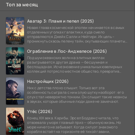
Топ за месяц
Аватар 3: Пламя и пепел (2025)
Новая глава космической эпопеи начинается в самых
отдаленных уголках галактики, куда смело
отправляются Джейк Салли и Нейтири. Их цель –
проникнуть сквозь пелену тайн, окутывающих планеты
системы
Ограбление в Лос-Анджелесе (2026)
Под шум океанских волн на элитных виллах
разыгрывается другая драма — бесшумная и
беспощадная. Исчезновение уникальных ювелирных
коллекций потрясло местное общество, превратив
побережье из курорта в
Настройщик (2026)
Ник с детства плохо слышит. Только вот эта
особенность сыграла с ним злую шутку наоборот: его
слух стал невероятно тонким. Он слышит такие нюансы
в звуках, которые обычные люди даже не замечают.
Утёс (2026)
Конец XIX века. Карибы. Эрсел Бодден считала, что
отвоевала у моря главный приз — обычную жизнь. Но
море ничего не забывает. Когда силуэт знакомого
корабля встаёт на горизонте её тихой гавани,