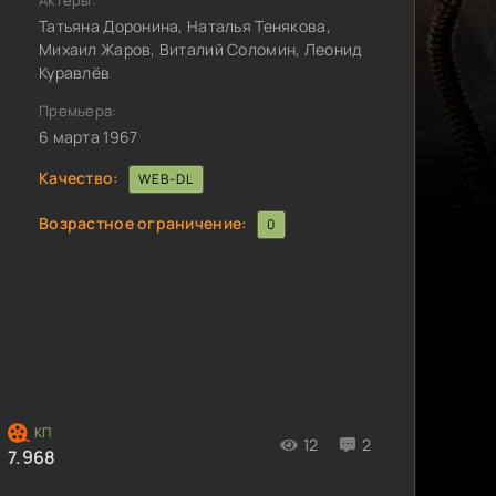
Актёры:
Татьяна Доронина, Наталья Тенякова,
Михаил Жаров, Виталий Соломин, Леонид
Куравлёв
Премьера:
6 марта 1967
Качество:
WEB-DL
Возрастное ограничение:
0
12
2
7.968