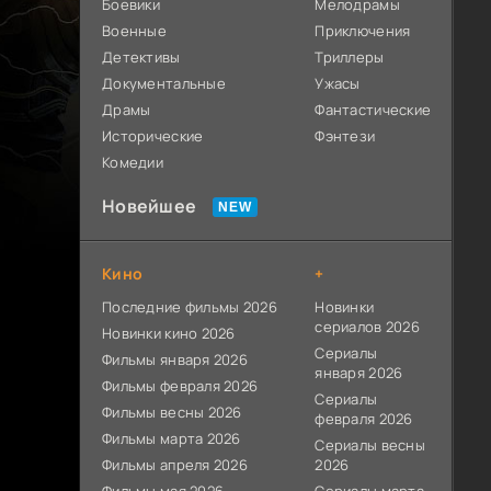
Боевики
Мелодрамы
Военные
Приключения
Детективы
Триллеры
Документальные
Ужасы
Драмы
Фантастические
Исторические
Фэнтези
Комедии
Новейшее
Кино
+
Последние фильмы 2026
Новинки
сериалов 2026
Новинки кино 2026
Сериалы
Фильмы января 2026
января 2026
Фильмы февраля 2026
Сериалы
Фильмы весны 2026
февраля 2026
Фильмы марта 2026
Сериалы весны
Фильмы апреля 2026
2026