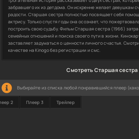
трогательная история рассказывает о двух сестрах, которые
забравшего их из детдома. Он искренне желает девушкам сч
радости. Старшая сестра полностью посвящает себя помощ
актрису. Только спустя годы она осознает, что пожертвов
построить свою судьбу. Фильм Старшая сестра (1966) зат
семейных отношений и поиска своего пути в жизни. Кинока
заставляет задуматься о ценности личного счастья. Смотр
качестве на Kinogo без регистрации и смс.
Смотреть Старшая сестра 
Выбирайте из списка любой понравившийся плеер (како
леер 2
Плеер 3
Трейлер