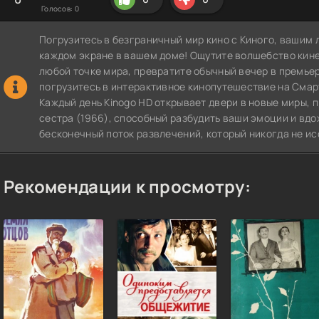
Голосов:
0
Погрузитесь в безграничный мир кино с Киного, вашим 
каждом экране в вашем доме! Ощутите волшебство кин
любой точке мира, превратите обычный вечер в премье
погрузитесь в интерактивное кинопутешествие на СмартТВ
Каждый день Kinogo HD открывает двери в новые миры,
сестра (1966), способный разбудить ваши эмоции и вдо
бесконечный поток развлечений, который никогда не ис
Рекомендации к просмотру: