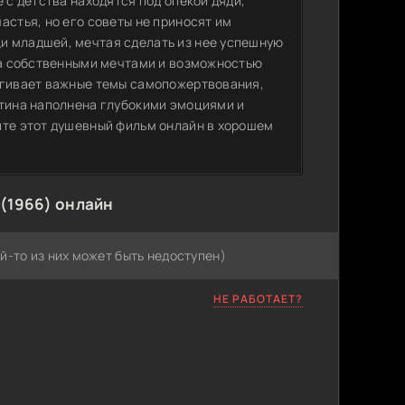
 с детства находятся под опекой дяди,
астья, но его советы не приносят им
и младшей, мечтая сделать из нее успешную
ала собственными мечтами и возможностью
рагивает важные темы самопожертвования,
ртина наполнена глубокими эмоциями и
ите этот душевный фильм онлайн в хорошем
(1966) онлайн
й-то из них может быть недоступен)
НЕ РАБОТАЕТ?