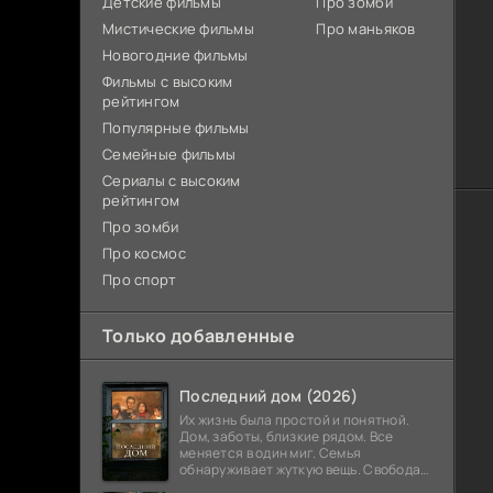
Детские фильмы
Про зомби
Мистические фильмы
Про маньяков
Новогодние фильмы
Фильмы с высоким
рейтингом
Популярные фильмы
Семейные фильмы
Сериалы с высоким
рейтингом
Про зомби
Про космос
Про спорт
Только добавленные
Последний дом (2026)
Их жизнь была простой и понятной.
Дом, заботы, близкие рядом. Все
меняется в один миг. Семья
обнаруживает жуткую вещь. Свобода
закончилась. Выход заблокирован. Не