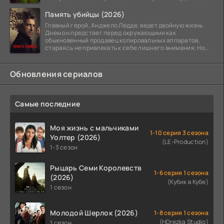
Память убийцы (2026)
Главный герой, Анджело Ледде, ведет двойную жизнь.
Днем он предстает перед окружающими как
обыкновенный продавец копировальных аппаратов,
стараясь не привлекать к себе лишнего внимания. Но
когда
Обновления сериалов
Самые последние
Моя жизнь с мальчиками
1-10 серия 3 сезона
Уолтер (2026)
(LE-Production)
1-3 сезон
Рыцарь Семи Королевств
1-6 серия 1 сезона
(2026)
(Кубик в Кубе)
1 сезон
Молодой Шерлок (2026)
1-8 серия 1 сезона
(HDrezka Studio)
1 сезон