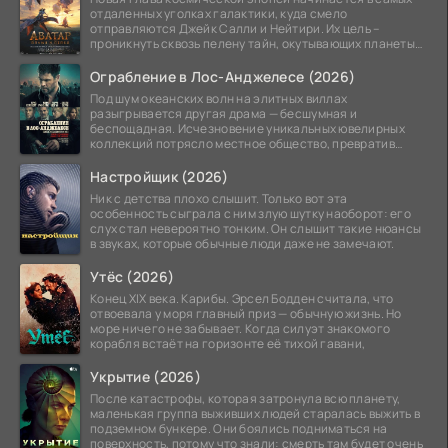
отдаленных уголках галактики, куда смело
отправляются Джейк Салли и Нейтири. Их цель –
проникнуть сквозь пелену тайн, окутывающих планеты
системы
Ограбление в Лос-Анджелесе (2026)
Под шум океанских волн на элитных виллах
разыгрывается другая драма — бесшумная и
беспощадная. Исчезновение уникальных ювелирных
коллекций потрясло местное общество, превратив
побережье из курорта в
Настройщик (2026)
Ник с детства плохо слышит. Только вот эта
особенность сыграла с ним злую шутку наоборот: его
слух стал невероятно тонким. Он слышит такие нюансы
в звуках, которые обычные люди даже не замечают.
Утёс (2026)
Конец XIX века. Карибы. Эрсел Бодден считала, что
отвоевала у моря главный приз — обычную жизнь. Но
море ничего не забывает. Когда силуэт знакомого
корабля встаёт на горизонте её тихой гавани,
Укрытие (2026)
После катастрофы, которая затронула всю планету,
маленькая группа выживших людей старалась выжить в
подземном бункере. Они боялись подниматься на
поверхность, потому что знали: смерть там будет очень