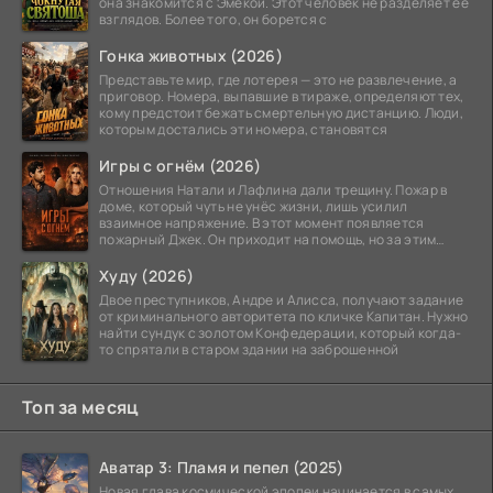
она знакомится с Эмекой. Этот человек не разделяет её
взглядов. Более того, он борется с
Гонка животных (2026)
Представьте мир, где лотерея — это не развлечение, а
приговор. Номера, выпавшие в тираже, определяют тех,
кому предстоит бежать смертельную дистанцию. Люди,
которым достались эти номера, становятся
Игры с огнём (2026)
Отношения Натали и Лафлина дали трещину. Пожар в
доме, который чуть не унёс жизни, лишь усилил
взаимное напряжение. В этот момент появляется
пожарный Джек. Он приходит на помощь, но за этим
стоит его
Худу (2026)
Двое преступников, Андре и Алисса, получают задание
от криминального авторитета по кличке Капитан. Нужно
найти сундук с золотом Конфедерации, который когда-
то спрятали в старом здании на заброшенной
Топ за месяц
Аватар 3: Пламя и пепел (2025)
Новая глава космической эпопеи начинается в самых