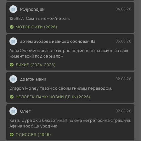
POijhchdjsk
04.08.26
123987, Сам ты немой/немая.
МОТОР СИТИ (2026)
артем зубарев иваново сосновая 9а
03.08.26
Алия Сулейменова, это верно подмечено. спасибо за ваш
коментарий под сериалом
ЛИХИЕ (2024-2025)
драгон мани
02.08.26
Dragon Money твари со своим гнилым переводом.
ЧЕЛОВЕК-ПАУК: НОВЫЙ ДЕНЬ (2026)
Олег
02.08.26
Катя, дура ох и блювотина!!! Елена негретосина страшила,
Афина вообще уродина
ОДИССЕЯ (2026)