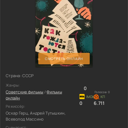
СМОТРЕТЬ ОНЛАЙН
Страна: СССР
Жанры:
0
Советские фильмы
/
Фильмы
Голосов:
0
онлайн
0
6.711
Режиссёр:
Оскар Герц, Андрей Тутышкин,
Всеволод Массино
Сценарист: