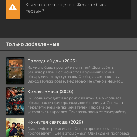
Комментариев ещё нет. Желаете быть
первым?
Только добавленные
Последний дом (2026)
Их жизнь была простой и понятной. Дом, заботы,
близкие рядом. Все меняется в один миг. Семья
обнаруживает жуткую вещь. Свобода закончилась.
Выход заблокирован. Не дверью. Не стеной. Чем-то
невидимым.
Крылья ужаса (2026)
Гу Чаоян находится на рейсе в Китай. Он выполняет
обязанности офицера воздушной полиции. Сначала
перелет ничем не примечателен. Пассажиры
устроились в креслах. Экипаж выполняет свою работу.
Лайнер
Чокнутая святоша (2026)
Ома глубоко религиозна. Она не просто верит — она
проповедует, ищет в этом смысл. Однажды на проповеди