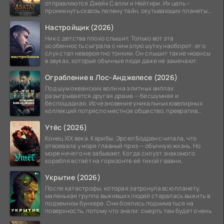
отправляются Джейк Салли и Нейтири. Их цель –
проникнуть сквозь пелену тайн, окутывающих планеты
системы
Настройщик (2026)
Ник с детства плохо слышит. Только вот эта
особенность сыграла с ним злую шутку наоборот: его
слух стал невероятно тонким. Он слышит такие нюансы
в звуках, которые обычные люди даже не замечают.
Ограбление в Лос-Анджелесе (2026)
Под шум океанских волн на элитных виллах
разыгрывается другая драма — бесшумная и
беспощадная. Исчезновение уникальных ювелирных
коллекций потрясло местное общество, превратив
побережье из курорта в
Утёс (2026)
Конец XIX века. Карибы. Эрсел Бодден считала, что
отвоевала у моря главный приз — обычную жизнь. Но
море ничего не забывает. Когда силуэт знакомого
корабля встаёт на горизонте её тихой гавани,
Укрытие (2026)
После катастрофы, которая затронула всю планету,
маленькая группа выживших людей старалась выжить в
подземном бункере. Они боялись подниматься на
поверхность, потому что знали: смерть там будет очень