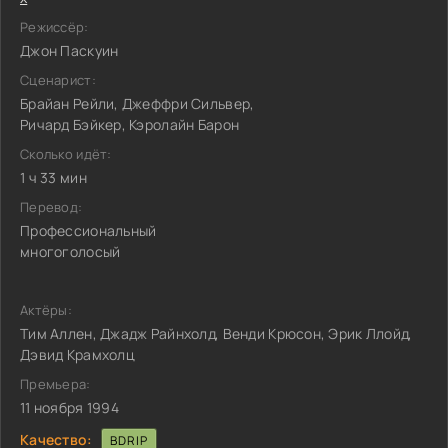
Режиссёр:
Джон Паскуин
Сценарист:
Брайан Рейли, Джеффри Сильвер,
Ричард Бэйкер, Кэролайн Барон
Сколько идёт:
1 ч 33 мин
Перевод:
Профессиональный
многоголосый
Актёры:
Тим Аллен, Джадж Райнхолд, Венди Крюсон, Эрик Ллойд,
Дэвид Крамхолц
Премьера:
11 ноября 1994
Качество:
BDRIP