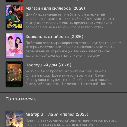
постоянно перемещались,
Магазин для киллеров (2026)
Джи Ан едва начинает учёбу в колледже, как её
накрывает страшная новость: Чон Джин Ман, тот, кто
был для неё опорой и самым преданным человеком,
погибает при невыясненных обстоятельствах.
Зеркальные нейроны (2026)
Действие дорамы разворачивается вокруг двух людей, у
которых совершенно разное отношение к чувствам и
переживаниям окружающих. Ын Хван известен как
талантливый эксперт по психологическому
Последний дом (2026)
Их жизнь была простой и понятной. Дом, заботы,
близкие рядом. Все меняется в один миг. Семья
обнаруживает жуткую вещь. Свобода закончилась.
Выход заблокирован. Не дверью. Не стеной. Чем-то
невидимым.
Топ за месяц
Аватар 3: Пламя и пепел (2025)
Новая глава космической эпопеи начинается в самых
отдаленных уголках галактики, куда смело