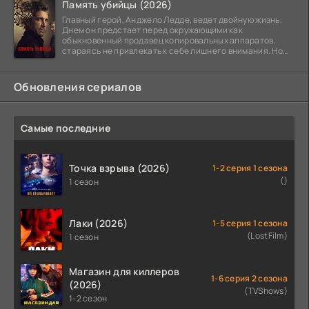
Память убийцы (2026)
Главный герой, Анджело Ледде, ведет двойную жизнь.
Днем он предстает перед окружающими как
обыкновенный продавец копировальных аппаратов,
стараясь не привлекать к себе лишнего внимания. Но
когда
Обновления сериалов
Самые последние
Точка взрыва (2026)
1-2 серия 1 сезона
()
1 сезон
Лаки (2026)
1-5 серия 1 сезона
(LostFilm)
1 сезон
Магазин для киллеров
1-6 серия 2 сезона
(2026)
(TVShows)
1-2 сезон