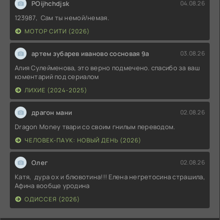
POijhchdjsk
04.08.26
123987, Сам ты немой/немая.
МОТОР СИТИ (2026)
артем зубарев иваново сосновая 9а
03.08.26
Алия Сулейменова, это верно подмечено. спасибо за ваш
коментарий под сериалом
ЛИХИЕ (2024-2025)
драгон мани
02.08.26
Dragon Money твари со своим гнилым переводом.
ЧЕЛОВЕК-ПАУК: НОВЫЙ ДЕНЬ (2026)
Олег
02.08.26
Катя, дура ох и блювотина!!! Елена негретосина страшила,
Афина вообще уродина
ОДИССЕЯ (2026)