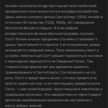
Онлайн-кинотеатр Kinogo приглашает всех любителей
праздничного кино окунуться в атмосферу волшебства.
Здесь можно смотреть фильм Санта Клаус (1994) онлайн в
отличном HD-качестве (720p, 1080p, 4K) совершенно
бесплатно без регистрации. В этом добром
рождественском фильме обычный продавец игрушек
Скотт Кэлвин в канун праздника случайно сталкивает с
крыши таинственного старичка. К его изумлению, рядом
оказывается северный олень. Пока незнакомец лежит в
сугробе, любопытный Скотт решает прокатиться на олене
и неожиданно переносится на Северный Полюс. Там
главный эльф предлагает ему временно заменить
травмированного Санта Клауса. Согласившись на эту
роль, Скотт и представить не мог, что ему придется не
просто надеть костюм, а по-настоящему превратиться в
Санту - с растущей бородой, округлившимся животиком и
седеющими волосами. Эта невероятная история подарит
зрителям незабываемое праздничное настроение и
массу добрых эмоций.