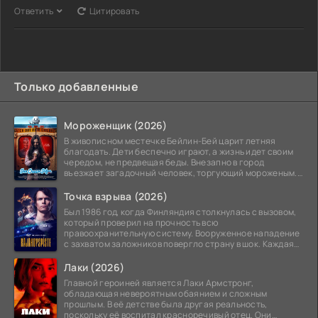
Ответить
Цитировать
Только добавленные
Мороженщик (2026)
В живописном местечке Бейлин-Бей царит летняя
благодать. Дети беспечно играют, а жизнь идет своим
чередом, не предвещая беды. Внезапно в город
въезжает загадочный человек, торгующий мороженым.
Его
Точка взрыва (2026)
Был 1986 год, когда Финляндия столкнулась с вызовом,
который проверил на прочность всю
правоохранительную систему. Вооруженное нападение
с захватом заложников повергло страну в шок. Каждая
минута той
Лаки (2026)
Главной героиней является Лаки Армстронг,
обладающая невероятным обаянием и сложным
прошлым. В её детстве была другая реальность,
поскольку её воспитал красноречивый отец. Они