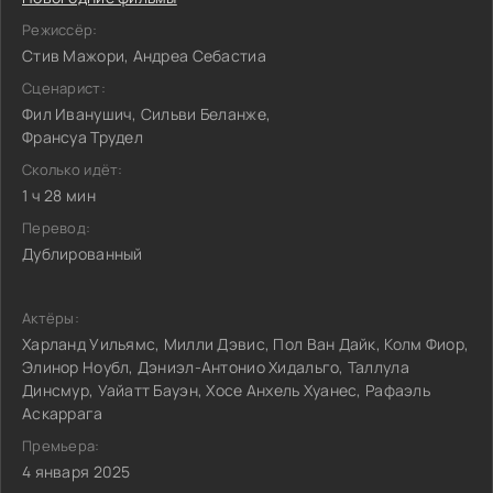
Режиссёр:
Стив Мажори, Андреа Себастиа
Сценарист:
Фил Иванушич, Сильви Беланже,
Франсуа Трудел
Сколько идёт:
1 ч 28 мин
Перевод:
Дублированный
Актёры:
Харланд Уильямс, Милли Дэвис, Пол Ван Дайк, Колм Фиор,
Элинор Ноубл, Дэниэл-Антонио Хидальго, Таллула
Динсмур, Уайатт Бауэн, Хосе Анхель Хуанес, Рафаэль
Аскаррага
Премьера:
4 января 2025