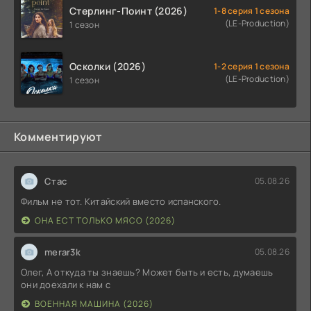
Стерлинг-Поинт (2026)
1-8 серия 1 сезона
(LE-Production)
1 сезон
Осколки (2026)
1-2 серия 1 сезона
(LE-Production)
1 сезон
Комментируют
Стас
05.08.26
Фильм не тот. Китайский вместо испанского.
ОНА ЕСТ ТОЛЬКО МЯСО (2026)
merar3k
05.08.26
Олег, А откуда ты знаешь? Может быть и есть, думаешь
они доехали к нам с
ВОЕННАЯ МАШИНА (2026)