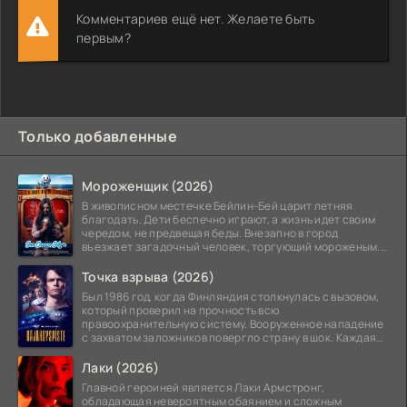
Комментариев ещё нет. Желаете быть
первым?
Только добавленные
Мороженщик (2026)
В живописном местечке Бейлин-Бей царит летняя
благодать. Дети беспечно играют, а жизнь идет своим
чередом, не предвещая беды. Внезапно в город
въезжает загадочный человек, торгующий мороженым.
Его
Точка взрыва (2026)
Был 1986 год, когда Финляндия столкнулась с вызовом,
который проверил на прочность всю
правоохранительную систему. Вооруженное нападение
с захватом заложников повергло страну в шок. Каждая
минута той
Лаки (2026)
Главной героиней является Лаки Армстронг,
обладающая невероятным обаянием и сложным