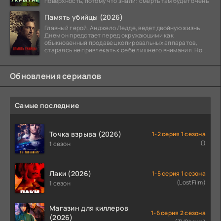
поверхность, потому что знали: смерть там будет очень
Память убийцы (2026)
Главный герой, Анджело Ледде, ведет двойную жизнь.
Днем он предстает перед окружающими как
обыкновенный продавец копировальных аппаратов,
стараясь не привлекать к себе лишнего внимания. Но
когда
Обновления сериалов
Самые последние
Точка взрыва (2026)
1-2 серия 1 сезона
()
1 сезон
Лаки (2026)
1-5 серия 1 сезона
(LostFilm)
1 сезон
Магазин для киллеров
1-6 серия 2 сезона
(2026)