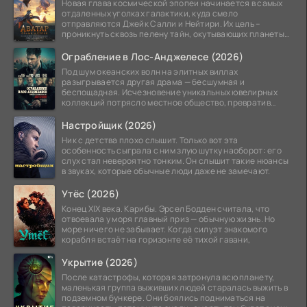
Новая глава космической эпопеи начинается в самых
отдаленных уголках галактики, куда смело
отправляются Джейк Салли и Нейтири. Их цель –
проникнуть сквозь пелену тайн, окутывающих планеты
системы
Ограбление в Лос-Анджелесе (2026)
Под шум океанских волн на элитных виллах
разыгрывается другая драма — бесшумная и
беспощадная. Исчезновение уникальных ювелирных
коллекций потрясло местное общество, превратив
побережье из курорта в
Настройщик (2026)
Ник с детства плохо слышит. Только вот эта
особенность сыграла с ним злую шутку наоборот: его
слух стал невероятно тонким. Он слышит такие нюансы
в звуках, которые обычные люди даже не замечают.
Утёс (2026)
Конец XIX века. Карибы. Эрсел Бодден считала, что
отвоевала у моря главный приз — обычную жизнь. Но
море ничего не забывает. Когда силуэт знакомого
корабля встаёт на горизонте её тихой гавани,
Укрытие (2026)
После катастрофы, которая затронула всю планету,
маленькая группа выживших людей старалась выжить в
подземном бункере. Они боялись подниматься на