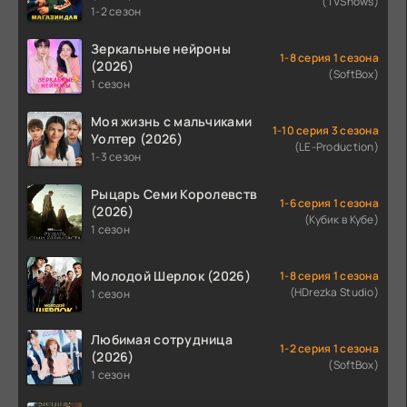
(TVShows)
1-2 сезон
Зеркальные нейроны
1-8 серия 1 сезона
(2026)
(SoftBox)
1 сезон
Моя жизнь с мальчиками
1-10 серия 3 сезона
Уолтер (2026)
(LE-Production)
1-3 сезон
Рыцарь Семи Королевств
1-6 серия 1 сезона
(2026)
(Кубик в Кубе)
1 сезон
Молодой Шерлок (2026)
1-8 серия 1 сезона
(HDrezka Studio)
1 сезон
Любимая сотрудница
1-2 серия 1 сезона
(2026)
(SoftBox)
1 сезон