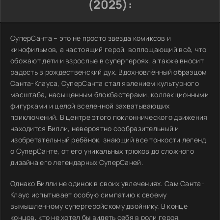
(2025):
СуперСанта – это не просто звезда комиксов и
кинофильмов, а настоящий герой, воплощающий всё, что
обожают дети и взрослые в супергероях, а также вносит
радость в рождественский дух. Вдохновлённый образцом
Санта-Клауса, СуперСанта стал явлением культурного
масштаба, насыщенным блокбастерами, коллекционными
фигурками и целой вселенной захватывающих
приключений. В центре этого поклоннического движения
находится Билли, невероятно сообразительный и
изобретательный ребёнок, знающий все тонкости легенд
о СуперСанте, от его уникальных трюков до сложного
дизайна его легендарных СуперСаней.
Однако Билли не одинок в своих увлечениях. Сам Санта-
Клаус испытывает особую симпатию к своему
вымышленному супергеройскому двойнику. В конце
концов, кто не хотел бы видеть себя в роли героя,