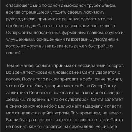
спасающего мир по одной дымоходной трубе? Эльфы,
всегда стремящиеся угодить своему любимому
руководителю, принимают решение сделать что-то
особенное для Санты в этот раз: костюм настоящего
СуперСанты, дополненный фирменным плащом, обувью и
улучшенными, оснащёнными гаджетами СуперСанями,
которые смогут вызвать зависть даже у быстрейших
оленей.
Тем не менее, события принимают неожиданный поворот.
Во время тестирования новых саней Санта ударяется о
голову. После того как он приходит в себя, он не помнит,
что он Санта-Клаус, и принимает себя за СуперСанту,
защитника Северного полюса и врага коварного злодея
Дедушки. Уверенный, что он супергерой, Санта взлетает
в снежное ночное небо с целью найти Дедушку и спасти
мир от надвигающейся угрозы. Тем временем, на земле,
Билли быстро осознаёт, что что-то пошло не так, и Санта
не помнит, кем он является на самом деле. Решив всё