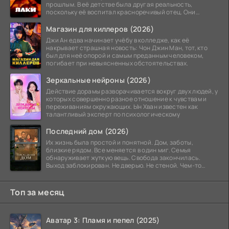
прошлым. В её детстве была другая реальность,
поскольку её воспитал красноречивый отец. Они
постоянно перемещались,
Магазин для киллеров (2026)
Джи Ан едва начинает учёбу в колледже, как её
накрывает страшная новость: Чон Джин Ман, тот, кто
был для неё опорой и самым преданным человеком,
погибает при невыясненных обстоятельствах.
Зеркальные нейроны (2026)
Действие дорамы разворачивается вокруг двух людей, у
которых совершенно разное отношение к чувствам и
переживаниям окружающих. Ын Хван известен как
талантливый эксперт по психологическому
Последний дом (2026)
Их жизнь была простой и понятной. Дом, заботы,
близкие рядом. Все меняется в один миг. Семья
обнаруживает жуткую вещь. Свобода закончилась.
Выход заблокирован. Не дверью. Не стеной. Чем-то
невидимым.
Топ за месяц
Аватар 3: Пламя и пепел (2025)