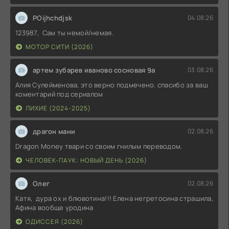
POijhchdjsk
04.08.26
123987, Сам ты немой/немая.
МОТОР СИТИ (2026)
артем зубарев иваново сосновая 9а
03.08.26
Алия Сулейменова, это верно подмечено. спасибо за ваш
коментарий под сериалом
ЛИХИЕ (2024-2025)
драгон мани
02.08.26
Dragon Money твари со своим гнилым переводом.
ЧЕЛОВЕК-ПАУК: НОВЫЙ ДЕНЬ (2026)
Олег
02.08.26
Катя, дура ох и блювотина!!! Елена негретосина страшила,
Афина вообще уродина
ОДИССЕЯ (2026)