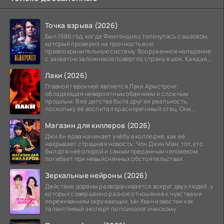
Точка взрыва (2026)
Был 1986 год, когда Финляндия столкнулась с вызовом,
который проверил на прочность всю
правоохранительную систему. Вооруженное нападение
с захватом заложников повергло страну в шок. Каждая
минута той
Лаки (2026)
Главной героиней является Лаки Армстронг,
обладающая невероятным обаянием и сложным
прошлым. В её детстве была другая реальность,
поскольку её воспитал красноречивый отец. Они
постоянно перемещались,
Магазин для киллеров (2026)
Джи Ан едва начинает учёбу в колледже, как её
накрывает страшная новость: Чон Джин Ман, тот, кто
был для неё опорой и самым преданным человеком,
погибает при невыясненных обстоятельствах.
Зеркальные нейроны (2026)
Действие дорамы разворачивается вокруг двух людей, у
которых совершенно разное отношение к чувствам и
переживаниям окружающих. Ын Хван известен как
талантливый эксперт по психологическому