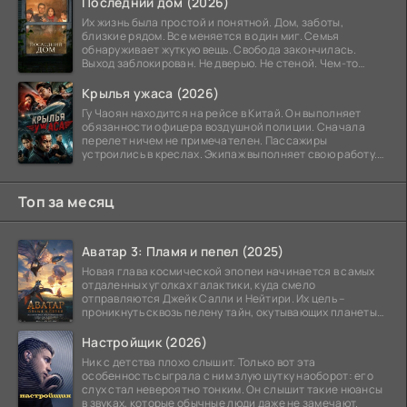
Последний дом (2026)
Их жизнь была простой и понятной. Дом, заботы,
близкие рядом. Все меняется в один миг. Семья
обнаруживает жуткую вещь. Свобода закончилась.
Выход заблокирован. Не дверью. Не стеной. Чем-то
невидимым.
Крылья ужаса (2026)
Гу Чаоян находится на рейсе в Китай. Он выполняет
обязанности офицера воздушной полиции. Сначала
перелет ничем не примечателен. Пассажиры
устроились в креслах. Экипаж выполняет свою работу.
Лайнер
Топ за месяц
Аватар 3: Пламя и пепел (2025)
Новая глава космической эпопеи начинается в самых
отдаленных уголках галактики, куда смело
отправляются Джейк Салли и Нейтири. Их цель –
проникнуть сквозь пелену тайн, окутывающих планеты
системы
Настройщик (2026)
Ник с детства плохо слышит. Только вот эта
особенность сыграла с ним злую шутку наоборот: его
слух стал невероятно тонким. Он слышит такие нюансы
в звуках, которые обычные люди даже не замечают.