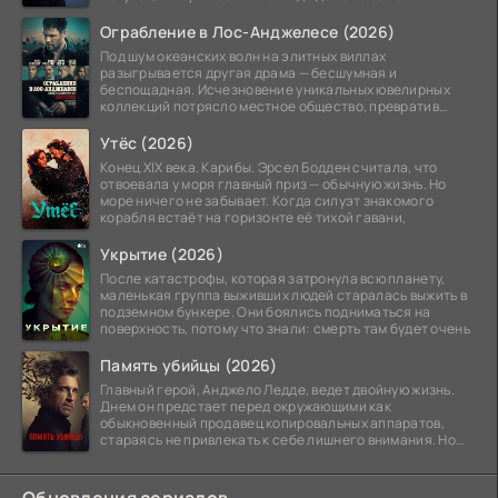
Ограбление в Лос-Анджелесе (2026)
Под шум океанских волн на элитных виллах
разыгрывается другая драма — бесшумная и
беспощадная. Исчезновение уникальных ювелирных
коллекций потрясло местное общество, превратив
побережье из курорта в
Утёс (2026)
Конец XIX века. Карибы. Эрсел Бодден считала, что
отвоевала у моря главный приз — обычную жизнь. Но
море ничего не забывает. Когда силуэт знакомого
корабля встаёт на горизонте её тихой гавани,
Укрытие (2026)
После катастрофы, которая затронула всю планету,
маленькая группа выживших людей старалась выжить в
подземном бункере. Они боялись подниматься на
поверхность, потому что знали: смерть там будет очень
Память убийцы (2026)
Главный герой, Анджело Ледде, ведет двойную жизнь.
Днем он предстает перед окружающими как
обыкновенный продавец копировальных аппаратов,
стараясь не привлекать к себе лишнего внимания. Но
когда
Обновления сериалов