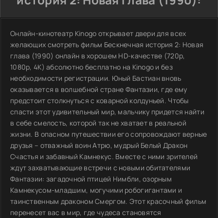
Онлайн-кинотеатр Kinogo открывает двери для всех
желающих смотреть фильм Бескнечная история 2: Новая
глава (1990) онлайн в хорошем HD-качестве (720p,
1080p, 4K) абсолютно бесплатно на Kinogo и без
необходимости регистрации. Юный Бастиан вновь
оказывается в волшебной стране Фантазии, где ему
предстоит столкнуться с коварной колдуньей. Чтобы
спасти этот удивительный мир, мальчику придется найти
в себе смелость, которой так не хватает в реальной
жизни. В опасном путешествии его сопровождают верные
друзья – отважный воин Атрю, мудрый Белый Дракон
Счастья и забавный Камнекус. Вместе с ними зрителей
ждут захватывающие встречи с новыми обитателями
Фантазии: загадочной птицей Нимбли, озорным
Камнекусом-младшим, могучими робогигантами и
таинственным драконом Смергом. Этот красочный фильм
перенесет вас в мир, где чудеса становятся