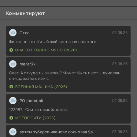
Комментируют
Стас
05.08.26
Фильм не тот. Китайский вместо испанского.
ОНА ЕСТ ТОЛЬКО МЯСО (2026)
merar3k
05.08.26
Олег, А откуда ты знаешь? Может быть и есть, думаешь
они доехали к нам с
ВОЕННАЯ МАШИНА (2026)
POijhchdjsk
04.08.26
123987, Сам ты немой/немая.
МОТОР СИТИ (2026)
артем зубарев иваново сосновая 9а
03.08.26