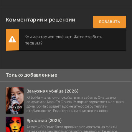
Комментарии и рецензии
ДОБАВИТЬ
Комментариев ещё нет. Желаете быть
первым?
Только добавленные
Замужняя убийца (2026)
Ю Бо На — эталон спокойствия и заботы. Она давно
замужем за Квон Тэ Соном. У пары подрастает малышка-
дочь. Бо На создаёт в доме атмосферу тепла и
стабильности. Родственники считают их союз
Яростная (2026)
Агент ФБР Элис Блэк привыкла опираться на факты,
даже когда они противоречат очевидному. Её новое