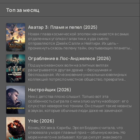
Топ за месяц
Аватар 3: Пламя и пепел (2025)
Новая глава космической эпопеи начинается в самых
отдаленных уголках галактики, куда смело
отправляются Джейк Салли и Нейтири. Их цель –
проникнуть сквозь пелену тайн, окутывающих планеты
системы
Ограбление в Лос-Анджелесе (2026)
Под шум океанских волн на элитных виллах
разыгрывается другая драма — бесшумная и
беспощадная. Исчезновение уникальных ювелирных
коллекций потрясло местное общество, превратив
побережье из курорта в
Настройщик (2026)
Ник с детства плохо слышит. Только вот эта
особенность сыграла с ним злую шутку наоборот: его
слух стал невероятно тонким. Он слышит такие нюансы
в звуках, которые обычные люди даже не замечают.
Утёс (2026)
Конец XIX века. Карибы. Эрсел Бодден считала, что
отвоевала у моря главный приз — обычную жизнь. Но
море ничего не забывает. Когда силуэт знакомого