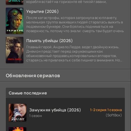
корабля встаёт на горизонте её тихой гавани,
Укрытие (2026)
После катастрофы, которая затронула всю планету,
маленькая группа выживших людей старалась выжить в
подземном бункере. Они боялись подниматься на
поверхность, потому что знали: смерть там будет очень
Память убийцы (2026)
Главный герой, Анджело Ледде, ведет двойную жизнь.
Днем он предстает перед окружающими как
обыкновенный продавец копировальных аппаратов,
стараясь не привлекать к себе лишнего внимания. Но
когда
Обновления сериалов
Самые последние
Замужняя убийца (2026)
1-2 серия 1 сезона
(SoftBox)
1 сезон