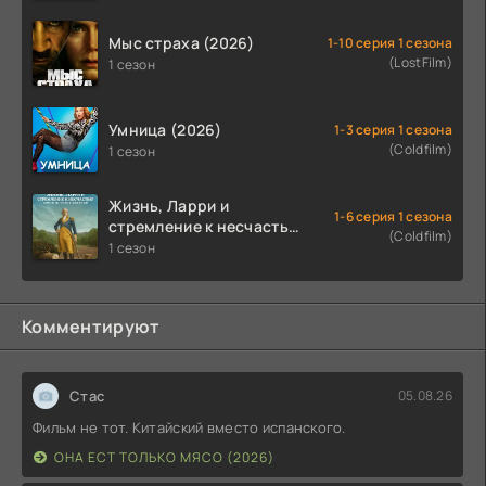
Мыс страха (2026)
1-10 серия 1 сезона
(LostFilm)
1 сезон
Умница (2026)
1-3 серия 1 сезона
(Coldfilm)
1 сезон
Жизнь, Ларри и
1-6 серия 1 сезона
стремление к несчастью:
(Coldfilm)
Почти история Америки
1 сезон
(2026)
Комментируют
Стас
05.08.26
Фильм не тот. Китайский вместо испанского.
ОНА ЕСТ ТОЛЬКО МЯСО (2026)