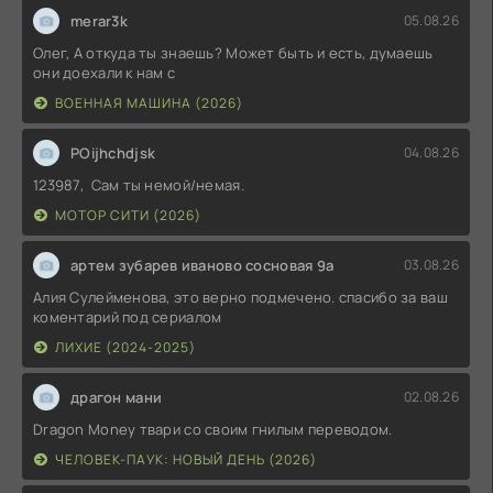
merar3k
05.08.26
Олег, А откуда ты знаешь? Может быть и есть, думаешь
они доехали к нам с
ВОЕННАЯ МАШИНА (2026)
POijhchdjsk
04.08.26
123987, Сам ты немой/немая.
МОТОР СИТИ (2026)
артем зубарев иваново сосновая 9а
03.08.26
Алия Сулейменова, это верно подмечено. спасибо за ваш
коментарий под сериалом
ЛИХИЕ (2024-2025)
драгон мани
02.08.26
Dragon Money твари со своим гнилым переводом.
ЧЕЛОВЕК-ПАУК: НОВЫЙ ДЕНЬ (2026)