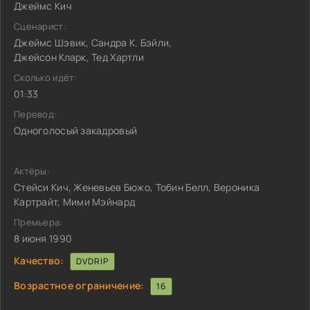
Джеймс Кич
Сценарист:
Джеймс Шэвик, Сандра К. Бэйли,
Джейсон Кларк, Тед Хартли
Сколько идёт:
01:33
Перевод:
Одноголосый закадровый
Актёры:
Стейси Кич, Женевьев Бюжо, Тобин Белл, Вероника
Картрайт, Мими Мэйнард
Премьера:
8 июня 1990
Качество:
DVDRIP
Возрастное ограничение:
16