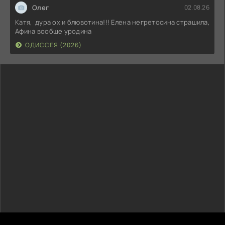
Олег
02.08.26
Катя, дура ох и блювотина!!! Елена негретосина страшила,
Афина вообще уродина
ОДИССЕЯ (2026)