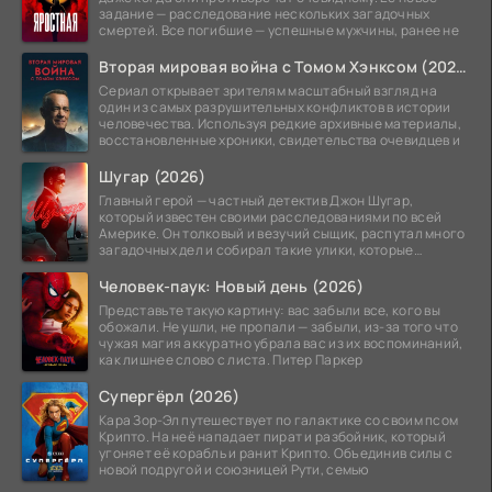
задание — расследование нескольких загадочных
смертей. Все погибшие — успешные мужчины, ранее не
Вторая мировая война с Томом Хэнксом (2026)
Сериал открывает зрителям масштабный взгляд на
один из самых разрушительных конфликтов в истории
человечества. Используя редкие архивные материалы,
восстановленные хроники, свидетельства очевидцев и
Шугар (2026)
Главный герой — частный детектив Джон Шугар,
который известен своими расследованиями по всей
Америке. Он толковый и везучий сыщик, распутал много
загадочных дел и собирал такие улики, которые
помогли
Человек-паук: Новый день (2026)
Представьте такую картину: вас забыли все, кого вы
обожали. Не ушли, не пропали — забыли, из-за того что
чужая магия аккуратно убрала вас из их воспоминаний,
как лишнее слово с листа. Питер Паркер
Супергёрл (2026)
Кара Зор-Эл путешествует по галактике со своим псом
Крипто. На неё нападает пират и разбойник, который
угоняет её корабль и ранит Крипто. Объединив силы с
новой подругой и союзницей Рути, семью