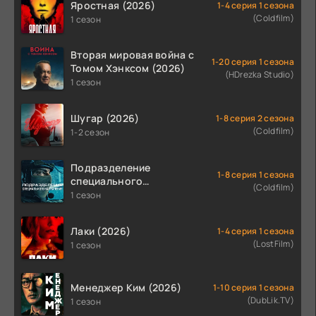
Яростная (2026)
1-4 серия 1 сезона
(Coldfilm)
1 сезон
Вторая мировая война с
1-20 серия 1 сезона
Томом Хэнксом (2026)
(HDrezka Studio)
1 сезон
Шугар (2026)
1-8 серия 2 сезона
(Coldfilm)
1-2 сезон
Подразделение
1-8 серия 1 сезона
специального
(Coldfilm)
назначения (2026)
1 сезон
Лаки (2026)
1-4 серия 1 сезона
(LostFilm)
1 сезон
Менеджер Ким (2026)
1-10 серия 1 сезона
(DubLik.TV)
1 сезон