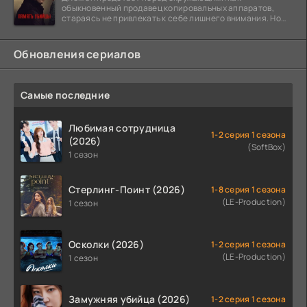
обыкновенный продавец копировальных аппаратов,
стараясь не привлекать к себе лишнего внимания. Но
когда
Обновления сериалов
Самые последние
Любимая сотрудница
1-2 серия 1 сезона
(2026)
(SoftBox)
1 сезон
Стерлинг-Поинт (2026)
1-8 серия 1 сезона
(LE-Production)
1 сезон
Осколки (2026)
1-2 серия 1 сезона
(LE-Production)
1 сезон
Замужняя убийца (2026)
1-2 серия 1 сезона