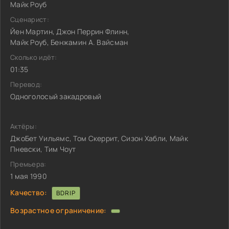
Майк Роуб
Сценарист:
Йен Мартин, Джон Перрин Флинн,
Майк Роуб, Бенжамин А. Вайсман
Сколько идёт:
01:35
Перевод:
Одноголосый закадровый
Актёры:
ДжоБет Уильямс, Том Скеррит, Сизон Хабли, Майк
Пневски, Тим Чоут
Премьера:
1 мая 1990
Качество:
BDRIP
Возрастное ограничение: