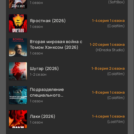
(SoftBox)
1 сезон
Яростная (2026)
1-4 серия 1 сезона
(Coldfilm)
1 сезон
Вторая мировая война с
1-20 серия 1 сезона
Томом Хэнксом (2026)
(HDrezka Studio)
1 сезон
Шугар (2026)
1-8 серия 2 сезона
(Coldfilm)
1-2 сезон
Подразделение
1-8 серия 1 сезона
специального
(Coldfilm)
назначения (2026)
1 сезон
Лаки (2026)
1-4 серия 1 сезона
(LostFilm)
1 сезон