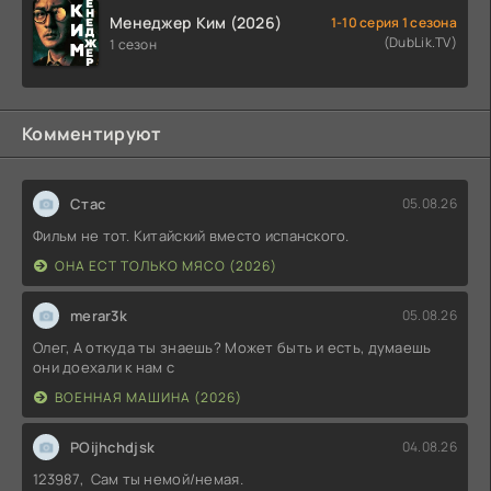
Менеджер Ким (2026)
1-10 серия 1 сезона
(DubLik.TV)
1 сезон
Комментируют
Стас
05.08.26
Фильм не тот. Китайский вместо испанского.
ОНА ЕСТ ТОЛЬКО МЯСО (2026)
merar3k
05.08.26
Олег, А откуда ты знаешь? Может быть и есть, думаешь
они доехали к нам с
ВОЕННАЯ МАШИНА (2026)
POijhchdjsk
04.08.26
123987, Сам ты немой/немая.