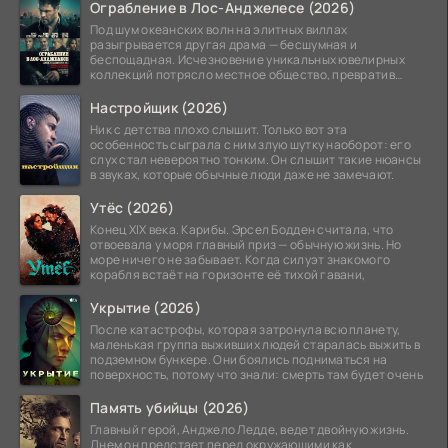
Ограбление в Лос-Анджелесе (2026)
Под шум океанских волн на элитных виллах
разыгрывается другая драма — бесшумная и
беспощадная. Исчезновение уникальных ювелирных
коллекций потрясло местное общество, превратив
побережье из курорта в
Настройщик (2026)
Ник с детства плохо слышит. Только вот эта
особенность сыграла с ним злую шутку наоборот: его
слух стал невероятно тонким. Он слышит такие нюансы
в звуках, которые обычные люди даже не замечают.
Утёс (2026)
Конец XIX века. Карибы. Эрсел Бодден считала, что
отвоевала у моря главный приз — обычную жизнь. Но
море ничего не забывает. Когда силуэт знакомого
корабля встаёт на горизонте её тихой гавани,
Укрытие (2026)
После катастрофы, которая затронула всю планету,
маленькая группа выживших людей старалась выжить в
подземном бункере. Они боялись подниматься на
поверхность, потому что знали: смерть там будет очень
Память убийцы (2026)
Главный герой, Анджело Ледде, ведет двойную жизнь.
Днем он предстает перед окружающими как