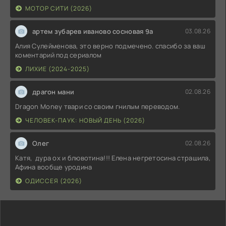
МОТОР СИТИ (2026)
артем зубарев иваново сосновая 9а
03.08.26
Алия Сулейменова, это верно подмечено. спасибо за ваш
коментарий под сериалом
ЛИХИЕ (2024-2025)
драгон мани
02.08.26
Dragon Money твари со своим гнилым переводом.
ЧЕЛОВЕК-ПАУК: НОВЫЙ ДЕНЬ (2026)
Олег
02.08.26
Катя, дура ох и блювотина!!! Елена негретосина страшила,
Афина вообще уродина
ОДИССЕЯ (2026)