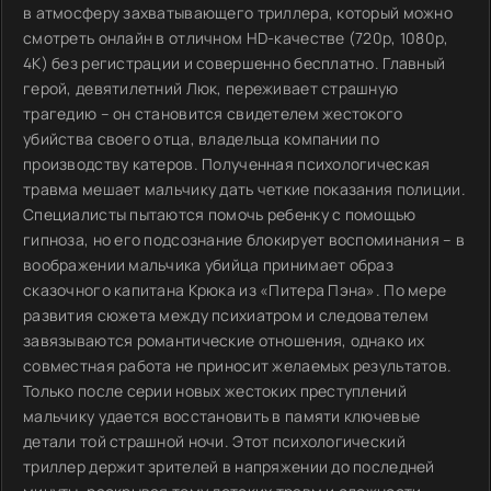
в атмосферу захватывающего триллера, который можно
смотреть онлайн в отличном HD-качестве (720p, 1080p,
4K) без регистрации и совершенно бесплатно. Главный
герой, девятилетний Люк, переживает страшную
трагедию – он становится свидетелем жестокого
убийства своего отца, владельца компании по
производству катеров. Полученная психологическая
травма мешает мальчику дать четкие показания полиции.
Специалисты пытаются помочь ребенку с помощью
гипноза, но его подсознание блокирует воспоминания – в
воображении мальчика убийца принимает образ
сказочного капитана Крюка из «Питера Пэна». По мере
развития сюжета между психиатром и следователем
завязываются романтические отношения, однако их
совместная работа не приносит желаемых результатов.
Только после серии новых жестоких преступлений
мальчику удается восстановить в памяти ключевые
детали той страшной ночи. Этот психологический
триллер держит зрителей в напряжении до последней