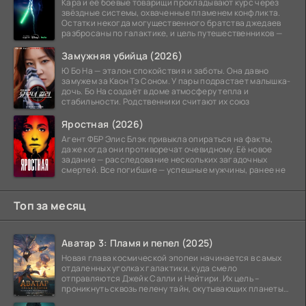
Кара и её боевые товарищи прокладывают курс через
звёздные системы, охваченные пламенем конфликта.
Остатки некогда могущественного братства джедаев
разбросаны по галактике, и цель путешественников —
Замужняя убийца (2026)
Ю Бо На — эталон спокойствия и заботы. Она давно
замужем за Квон Тэ Соном. У пары подрастает малышка-
дочь. Бо На создаёт в доме атмосферу тепла и
стабильности. Родственники считают их союз
Яростная (2026)
Агент ФБР Элис Блэк привыкла опираться на факты,
даже когда они противоречат очевидному. Её новое
задание — расследование нескольких загадочных
смертей. Все погибшие — успешные мужчины, ранее не
Топ за месяц
Аватар 3: Пламя и пепел (2025)
Новая глава космической эпопеи начинается в самых
отдаленных уголках галактики, куда смело
отправляются Джейк Салли и Нейтири. Их цель –
проникнуть сквозь пелену тайн, окутывающих планеты
системы