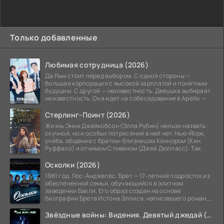
Только добавленные
Любимая сотрудница (2026)
Да Рым стоит перед выбором. С одной стороны —
большая корпорация с высокой зарплатой и понятным
будущим. С другой — неизвестность. Девушка выбирает
неизвестность. Она идет на собеседование в Apello —
Стерлинг-Поинт (2026)
Жизнь Энни Джейкобсон (Элла Рубин) нельзя назвать
скучной, но и особых потрясений в ней нет. Нью-Йорк,
учёба, общение с братом-близнецом Коннором (Кин
Руффало) и отчимом Стивеном (Джей Дюпласс). Так
Осколки (2026)
1981 год. Лос-Анджелес. Брет — 17-летний подросток из
обеспеченной семьи, обучающийся в элитном
заведении Бакли. Его образ создан на основе
биографии Брета Истона Эллиса, написавшего роман,
лёгший в
Звёздные войны: Видения. Девятый джедай (2026)