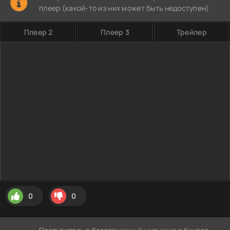
плеер (какой-то из них может быть недоступен)
Плеер 2
Плеер 3
Трейлер
0
0