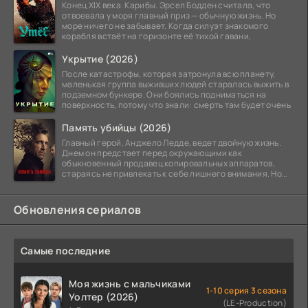
Конец XIX века. Карибы. Эрсел Бодден считала, что
отвоевала у моря главный приз — обычную жизнь. Но
море ничего не забывает. Когда силуэт знакомого
корабля встаёт на горизонте её тихой гавани,
Укрытие (2026)
После катастрофы, которая затронула всю планету,
маленькая группа выживших людей старалась выжить в
подземном бункере. Они боялись подниматься на
поверхность, потому что знали: смерть там будет очень
Память убийцы (2026)
Главный герой, Анджело Ледде, ведет двойную жизнь.
Днем он предстает перед окружающими как
обыкновенный продавец копировальных аппаратов,
стараясь не привлекать к себе лишнего внимания. Но
когда
Обновления сериалов
Самые последние
Моя жизнь с мальчиками
1-10 серия 3 сезона
Уолтер (2026)
(LE-Production)