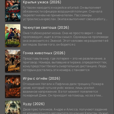
Крылья ужаса (2026)
Гу Чаоян находится на рейсе в Китай. Он выполняет
обязанности офицера воздушной полиции. Сначала
перелет ничем не примечателен. Пассажиры
устроились в креслах. Экипаж выполняет свою работу.
Лайнер
Чокнутая святоша (2026)
Ома глубоко религиозна. Она не просто верит — она
проповедует, ищет в этом смысл. Однажды на проповеди
она знакомится с Эмекой. Этот человек не разделяет её
взглядов. Более того, он борется с
Гонка животных (2026)
Представьте мир, где лотерея — это не развлечение, а
приговор. Номера, выпавшие в тираже, определяют тех,
кому предстоит бежать смертельную дистанцию. Люди,
которым достались эти номера, становятся
Игры с огнём (2026)
Отношения Натали и Лафлина дали трещину. Пожар в
доме, который чуть не унёс жизни, лишь усилил
взаимное напряжение. В этот момент появляется
пожарный Джек. Он приходит на помощь, но за этим
стоит его
Худу (2026)
Двое преступников, Андре и Алисса, получают задание
от криминального авторитета по кличке Капитан. Нужно