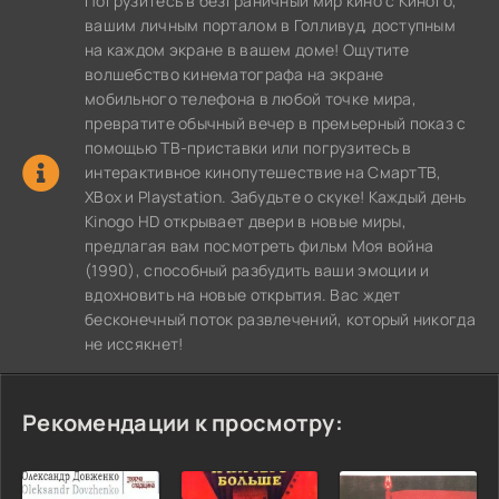
Погрузитесь в безграничный мир кино с Киного,
вашим личным порталом в Голливуд, доступным
на каждом экране в вашем доме! Ощутите
волшебство кинематографа на экране
мобильного телефона в любой точке мира,
превратите обычный вечер в премьерный показ с
помощью ТВ-приставки или погрузитесь в
интерактивное кинопутешествие на СмартТВ,
XBox и Playstation. Забудьте о скуке! Каждый день
Kinogo HD открывает двери в новые миры,
предлагая вам посмотреть фильм Моя война
(1990), способный разбудить ваши эмоции и
вдохновить на новые открытия. Вас ждет
бесконечный поток развлечений, который никогда
не иссякнет!
Рекомендации к просмотру: