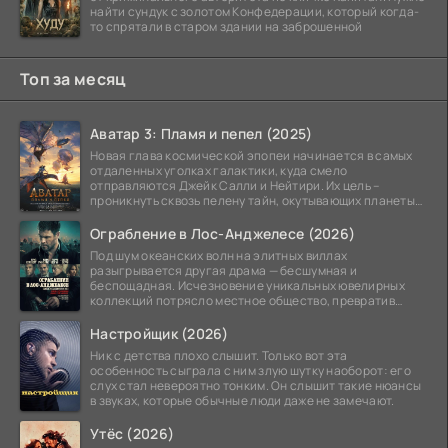
найти сундук с золотом Конфедерации, который когда-
то спрятали в старом здании на заброшенной
Топ за месяц
Аватар 3: Пламя и пепел (2025)
Новая глава космической эпопеи начинается в самых
отдаленных уголках галактики, куда смело
отправляются Джейк Салли и Нейтири. Их цель –
проникнуть сквозь пелену тайн, окутывающих планеты
системы
Ограбление в Лос-Анджелесе (2026)
Под шум океанских волн на элитных виллах
разыгрывается другая драма — бесшумная и
беспощадная. Исчезновение уникальных ювелирных
коллекций потрясло местное общество, превратив
побережье из курорта в
Настройщик (2026)
Ник с детства плохо слышит. Только вот эта
особенность сыграла с ним злую шутку наоборот: его
слух стал невероятно тонким. Он слышит такие нюансы
в звуках, которые обычные люди даже не замечают.
Утёс (2026)