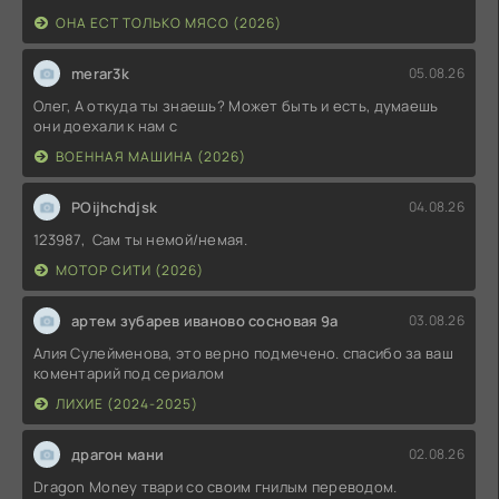
ОНА ЕСТ ТОЛЬКО МЯСО (2026)
merar3k
05.08.26
Олег, А откуда ты знаешь? Может быть и есть, думаешь
они доехали к нам с
ВОЕННАЯ МАШИНА (2026)
POijhchdjsk
04.08.26
123987, Сам ты немой/немая.
МОТОР СИТИ (2026)
артем зубарев иваново сосновая 9а
03.08.26
Алия Сулейменова, это верно подмечено. спасибо за ваш
коментарий под сериалом
ЛИХИЕ (2024-2025)
драгон мани
02.08.26
Dragon Money твари со своим гнилым переводом.