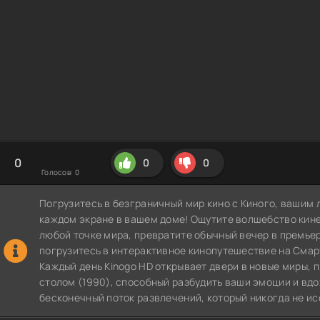
0
0
0
Голосов:
0
Погрузитесь в безграничный мир кино с Киного, вашим 
каждом экране в вашем доме! Ощутите волшебство кин
любой точке мира, превратите обычный вечер в премье
погрузитесь в интерактивное кинопутешествие на СмартТВ
Каждый день Kinogo HD открывает двери в новые миры, 
столом (1990), способный разбудить ваши эмоции и вдо
бесконечный поток развлечений, который никогда не ис