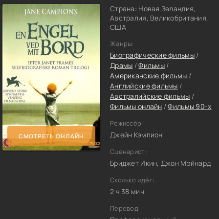
Страна: Новая Зеландия,
Австралия, Великобритания,
США
Жанры:
Биографические фильмы
/
Драмы
/
Фильмы
/
Американские фильмы
/
Английские фильмы
/
Австралийские фильмы
/
Фильмы онлайн
/
Фильмы 90-х
Режиссёр:
Джейн Кэмпион
СМОТРЕТЬ ОНЛАЙН
Сценарист:
Бриджет Икин, Джон Мэйнард
Сколько идёт:
2 ч 38 мин
Перевод: