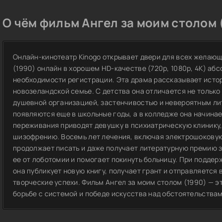
О чём фильм Ангел за моим столом 
Онлайн-кинотеатр Kinogo открывает двери для всех желающ
(1990) онлайн в хорошем HD-качестве (720p, 1080p, 4K) абс
необходимости регистрации. Эта драма рассказывает исто
новозеландской семье. С детства она отличается не только
душевной организацией, застенчивостью и невероятным ли
появляются еще в школьные годы, а в колледже она начина
переживания приводят девушку в психиатрическую клинику,
шизофрению. Восемь лет лечения, включая электрошоковую
продолжает писать и даже получает литературную премию з
ее от лоботомии и помогает покинуть больницу. При подде
она публикует новую книгу, получает грант и отправляется в
творческие успехи. Фильм Ангел за моим столом (1990) — э
борьбе с системой и победе искусства над обстоятельствам