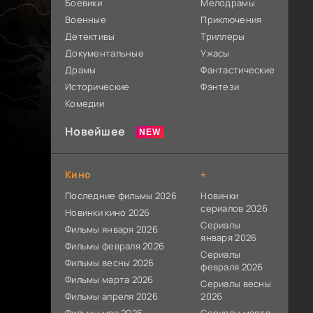
Боевики
Мелодрамы
Военные
Приключения
Детективы
Триллеры
Документальные
Ужасы
Драмы
Фантастические
Исторические
Фэнтези
Комедии
Новейшее
Кино
+
Последние фильмы 2026
Новинки
сериалов 2026
Новинки кино 2026
Сериалы
Фильмы января 2026
января 2026
Фильмы февраля 2026
Сериалы
Фильмы весны 2026
февраля 2026
Фильмы марта 2026
Сериалы весны
Фильмы апреля 2026
2026