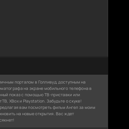
личным порталом в Голливуд, доступным на
ематографа на экране мобильного телефона в
рный показ с помощью ТВ-приставки или
, XBox и Playstation. Забудьте о скуке!
предлагая вам посмотреть фильм Ангел за моим
хновить на новые открытия. Вас ждет
сякнет!