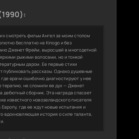
(1990):
их смотреть фильм Ангел за моим столом
олютно бесплатно на Kinogo и без
рию Дженет Фрейм, выросшей в многодетной
 яркими рыжими волосами, но и тонкой
тературным даром. Ее первые стихи
ет публиковать рассказы. Однако душевные
 где врачи ошибочно диагностируют у нее
 терапию, не сломили ее дух — Дженет
а дебютный сборник. Эта награда спасает
ржке известного новозеландского писателя
 Европу, где ее ждут новые испытания и
то вдохновляющая история о силе таланта,
и.