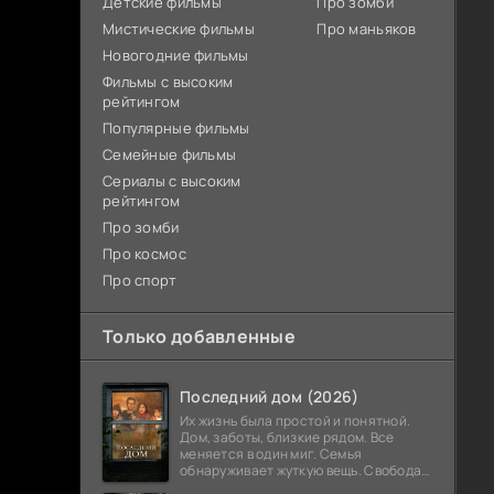
Детские фильмы
Про зомби
Мистические фильмы
Про маньяков
Новогодние фильмы
Фильмы с высоким
рейтингом
Популярные фильмы
Семейные фильмы
Сериалы с высоким
рейтингом
Про зомби
Про космос
Про спорт
Только добавленные
Последний дом (2026)
Их жизнь была простой и понятной.
Дом, заботы, близкие рядом. Все
меняется в один миг. Семья
обнаруживает жуткую вещь. Свобода
закончилась. Выход заблокирован. Не