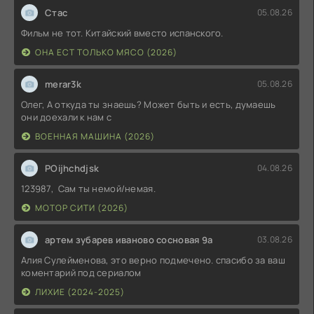
Стас
05.08.26
Фильм не тот. Китайский вместо испанского.
ОНА ЕСТ ТОЛЬКО МЯСО (2026)
merar3k
05.08.26
Олег, А откуда ты знаешь? Может быть и есть, думаешь
они доехали к нам с
ВОЕННАЯ МАШИНА (2026)
POijhchdjsk
04.08.26
123987, Сам ты немой/немая.
МОТОР СИТИ (2026)
артем зубарев иваново сосновая 9а
03.08.26
Алия Сулейменова, это верно подмечено. спасибо за ваш
коментарий под сериалом
ЛИХИЕ (2024-2025)