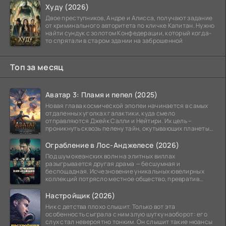
Худу (2026)
Двое преступников, Андре и Алисса, получают задание
от криминального авторитета по кличке Капитан. Нужно
найти сундук с золотом Конфедерации, который когда-
то спрятали в старом здании на заброшенной
Топ за месяц
Аватар 3: Пламя и пепел (2025)
Новая глава космической эпопеи начинается в самых
отдаленных уголках галактики, куда смело
отправляются Джейк Салли и Нейтири. Их цель –
проникнуть сквозь пелену тайн, окутывающих планеты
системы
Ограбление в Лос-Анджелесе (2026)
Под шум океанских волн на элитных виллах
разыгрывается другая драма — бесшумная и
беспощадная. Исчезновение уникальных ювелирных
коллекций потрясло местное общество, превратив
побережье из курорта в
Настройщик (2026)
Ник с детства плохо слышит. Только вот эта
особенность сыграла с ним злую шутку наоборот: его
слух стал невероятно тонким. Он слышит такие нюансы