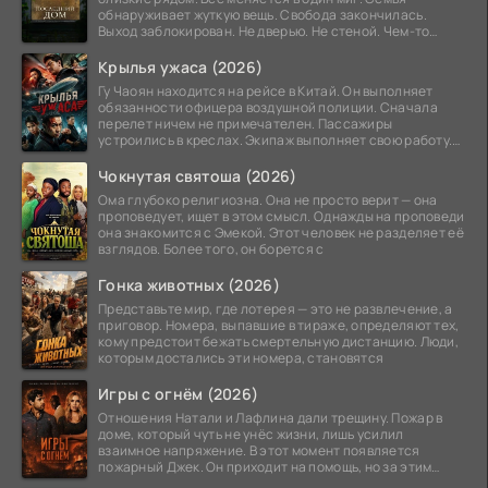
обнаруживает жуткую вещь. Свобода закончилась.
Выход заблокирован. Не дверью. Не стеной. Чем-то
невидимым.
Крылья ужаса (2026)
Гу Чаоян находится на рейсе в Китай. Он выполняет
обязанности офицера воздушной полиции. Сначала
перелет ничем не примечателен. Пассажиры
устроились в креслах. Экипаж выполняет свою работу.
Лайнер
Чокнутая святоша (2026)
Ома глубоко религиозна. Она не просто верит — она
проповедует, ищет в этом смысл. Однажды на проповеди
она знакомится с Эмекой. Этот человек не разделяет её
взглядов. Более того, он борется с
Гонка животных (2026)
Представьте мир, где лотерея — это не развлечение, а
приговор. Номера, выпавшие в тираже, определяют тех,
кому предстоит бежать смертельную дистанцию. Люди,
которым достались эти номера, становятся
Игры с огнём (2026)
Отношения Натали и Лафлина дали трещину. Пожар в
доме, который чуть не унёс жизни, лишь усилил
взаимное напряжение. В этот момент появляется
пожарный Джек. Он приходит на помощь, но за этим
стоит его