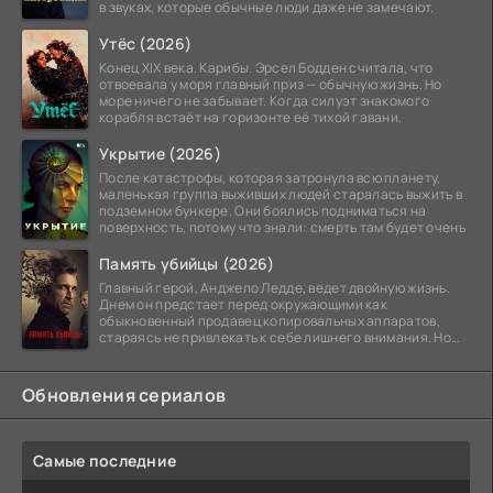
в звуках, которые обычные люди даже не замечают.
Утёс (2026)
Конец XIX века. Карибы. Эрсел Бодден считала, что
отвоевала у моря главный приз — обычную жизнь. Но
море ничего не забывает. Когда силуэт знакомого
корабля встаёт на горизонте её тихой гавани,
Укрытие (2026)
После катастрофы, которая затронула всю планету,
маленькая группа выживших людей старалась выжить в
подземном бункере. Они боялись подниматься на
поверхность, потому что знали: смерть там будет очень
Память убийцы (2026)
Главный герой, Анджело Ледде, ведет двойную жизнь.
Днем он предстает перед окружающими как
обыкновенный продавец копировальных аппаратов,
стараясь не привлекать к себе лишнего внимания. Но
когда
Обновления сериалов
Самые последние