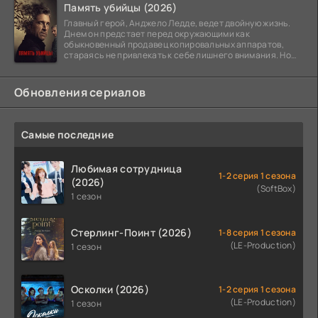
Память убийцы (2026)
Главный герой, Анджело Ледде, ведет двойную жизнь.
Днем он предстает перед окружающими как
обыкновенный продавец копировальных аппаратов,
стараясь не привлекать к себе лишнего внимания. Но
когда
Обновления сериалов
Самые последние
Любимая сотрудница
1-2 серия 1 сезона
(2026)
(SoftBox)
1 сезон
Стерлинг-Поинт (2026)
1-8 серия 1 сезона
(LE-Production)
1 сезон
Осколки (2026)
1-2 серия 1 сезона
(LE-Production)
1 сезон