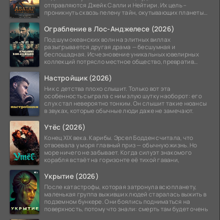
отправляются Джейк Салли и Нейтири. Их цель –
проникнуть сквозь пелену тайн, окутывающих планеты
системы
Ограбление в Лос-Анджелесе (2026)
Под шум океанских волн на элитных виллах
разыгрывается другая драма — бесшумная и
беспощадная. Исчезновение уникальных ювелирных
коллекций потрясло местное общество, превратив
побережье из курорта в
Настройщик (2026)
Ник с детства плохо слышит. Только вот эта
особенность сыграла с ним злую шутку наоборот: его
слух стал невероятно тонким. Он слышит такие нюансы
в звуках, которые обычные люди даже не замечают.
Утёс (2026)
Конец XIX века. Карибы. Эрсел Бодден считала, что
отвоевала у моря главный приз — обычную жизнь. Но
море ничего не забывает. Когда силуэт знакомого
корабля встаёт на горизонте её тихой гавани,
Укрытие (2026)
После катастрофы, которая затронула всю планету,
маленькая группа выживших людей старалась выжить в
подземном бункере. Они боялись подниматься на
поверхность, потому что знали: смерть там будет очень