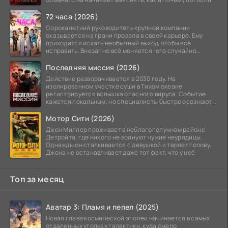
72 часа (2026)
Сорокалетний руководитель крупной компании
оказывается на грани провала в своей карьере. Ему
приходится искать необычный выход, чтобы всё
исправить. Внезапно всё меняется: его случайно
добавляют в
Последняя миссия (2026)
Действие разворачивается в 2030 году. На
изолированном участке суши в Тихом океане
регистрируется вспышка опасного вируса. Событие
кажется локальным, но специалисты быстро осознают:
как только
Мотор Сити (2026)
Джон Миллер проживает в неблагополучном районе
Детройта, где никого не волнуют чужие неурядицы.
Однажды он сталкивается с девушкой и теряет голову.
Джона не останавливает даже тот факт, что у неё
Топ за месяц
Аватар 3: Пламя и пепел (2025)
Новая глава космической эпопеи начинается в самых
отдаленных уголках галактики, куда смело