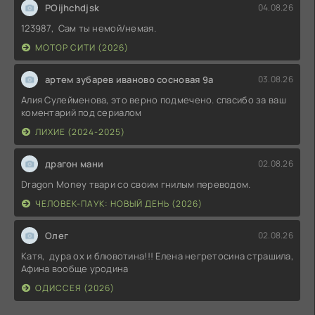
POijhchdjsk
04.08.26
123987, Сам ты немой/немая.
МОТОР СИТИ (2026)
артем зубарев иваново сосновая 9а
03.08.26
Алия Сулейменова, это верно подмечено. спасибо за ваш
коментарий под сериалом
ЛИХИЕ (2024-2025)
драгон мани
02.08.26
Dragon Money твари со своим гнилым переводом.
ЧЕЛОВЕК-ПАУК: НОВЫЙ ДЕНЬ (2026)
Олег
02.08.26
Катя, дура ох и блювотина!!! Елена негретосина страшила,
Афина вообще уродина
ОДИССЕЯ (2026)