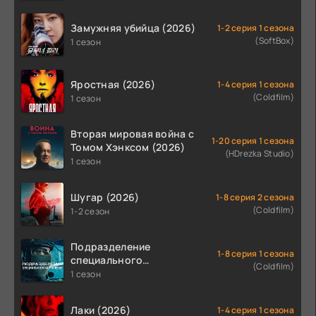
Замужняя убийца (2026)
1-2 серия 1 сезона
(SoftBox)
1 сезон
Яростная (2026)
1-4 серия 1 сезона
(Coldfilm)
1 сезон
Вторая мировая война с
1-20 серия 1 сезона
Томом Хэнксом (2026)
(HDrezka Studio)
1 сезон
Шугар (2026)
1-8 серия 2 сезона
(Coldfilm)
1-2 сезон
Подразделение
1-8 серия 1 сезона
специального
(Coldfilm)
назначения (2026)
1 сезон
Лаки (2026)
1-4 серия 1 сезона