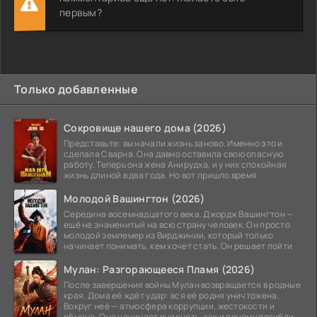
первым?
Только добавленные
Сокровище нашего дома (2026)
Представьте: вы начали жизнь заново. Именно это и
сделала Сварна. Она давно оставила свою опасную
работу. Теперь она жена Анирудха, и у них спокойная
жизнь длиной в два года. Но вот пришло время
Молодой Вашингтон (2026)
Середина восемнадцатого века. Джордж Вашингтон —
ещё не знаменитый на всю страну человек. Он просто
молодой землемер из Вирджинии, который только
начинает понимать, кем хочет стать. Он решает пойти
Мулан: Разгорающееся Пламя (2026)
После завершения войны Мулан возвращается в родные
края. Дома её ждёт удар: вся её родня уничтожена.
Вокруг неё — атмосфера коррупции, жестокости и
обмана. Она начинает выяснять, как и почему погибли