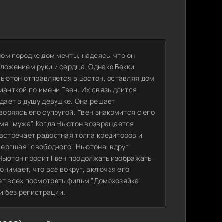
ом городке дом мечты, надеясь, что он
дложением руки и сердца. Однако Бекки
Ньютон отправляется в Бостон, оставляя дом
ианткой по имени Гвен. Их связь длится
адает в душу девушке. Она решает
воряясь его супругой. Гвен знакомится с его
мя "мужа". Когда Ньютон возвращается
 встречает радостная толпа кредиторов и
твергшая "свободного" Ньютона, вдруг
. Ньютон просит Гвен продолжать изображать
онимает, что все вокруг, включая его
ет всех посмотреть фильм "Домохозяйка"
 и без регистрации.