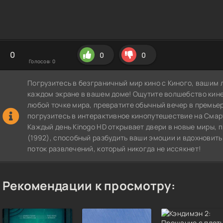
0
0
0
Голосов:
0
Погрузитесь в безграничный мир кино с Киного, вашим 
каждом экране в вашем доме! Ощутите волшебство кин
любой точке мира, превратите обычный вечер в премье
погрузитесь в интерактивное кинопутешествие на СмартТВ
Каждый день Kinogo HD открывает двери в новые миры,
(1992), способный разбудить ваши эмоции и вдохновить
поток развлечений, который никогда не иссякнет!
Рекомендации к просмотру: