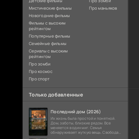
Детские фильмы
Про зомби
Мистические фильмы
Про маньяков
Новогодние фильмы
Фильмы с высоким
рейтингом
Популярные фильмы
Семейные фильмы
Сериалы с высоким
рейтингом
Про зомби
Про космос
Про спорт
Только добавленные
Последний дом (2026)
Их жизнь была простой и понятной.
Дом, заботы, близкие рядом. Все
меняется в один миг. Семья
обнаруживает жуткую вещь. Свобода
закончилась. Выход заблокирован. Не