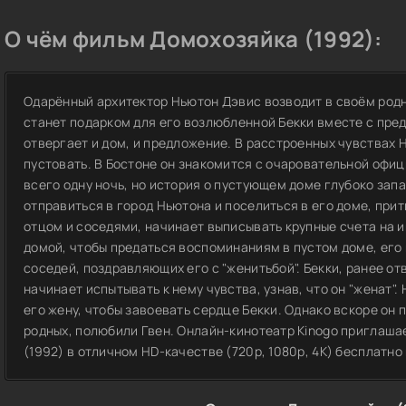
О чём фильм Домохозяйка (1992):
Одарённый архитектор Ньютон Дэвис возводит в своём родн
станет подарком для его возлюбленной Бекки вместе с пре
отвергает и дом, и предложение. В расстроенных чувствах 
пустовать. В Бостоне он знакомится с очаровательной офиц
всего одну ночь, но история о пустующем доме глубоко зап
отправиться в город Ньютона и поселиться в его доме, прит
отцом и соседями, начинает выписывать крупные счета на и
домой, чтобы предаться воспоминаниям в пустом доме, его
соседей, поздравляющих его с "женитьбой". Бекки, ранее о
начинает испытывать к нему чувства, узнав, что он "женат"
его жену, чтобы завоевать сердце Бекки. Однако вскоре он п
родных, полюбили Гвен. Онлайн-кинотеатр Kinogo приглаша
(1992) в отличном HD-качестве (720p, 1080p, 4K) бесплатно