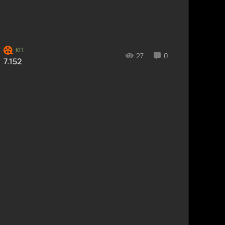
27
0
7.152