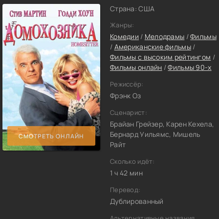
Страна: США
Жанры:
Комедии
/
Мелодрамы
/
Фильмы
/
Американские фильмы
/
Фильмы с высоким рейтингом
/
Фильмы онлайн
/
Фильмы 90-х
Режиссёр:
Фрэнк Оз
Сценарист:
Брайан Грейзер, Карен Кехела,
Бернард Уильямс, Мишель
СМОТРЕТЬ ОНЛАЙН
Райт
Сколько идёт:
1 ч 42 мин
Перевод:
Дублированный
Альтернативные названия