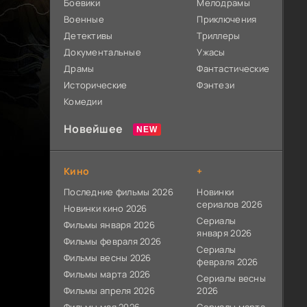
Боевики
Мелодрамы
Военные
Приключения
Детективы
Триллеры
Документальные
Ужасы
Драмы
Фантастические
Исторические
Фэнтези
Комедии
Новейшее
Кино
+
Последние фильмы 2026
Новинки
сериалов 2026
Новинки кино 2026
Сериалы
Фильмы января 2026
января 2026
Фильмы февраля 2026
Сериалы
Фильмы весны 2026
февраля 2026
Фильмы марта 2026
Сериалы весны
Фильмы апреля 2026
2026