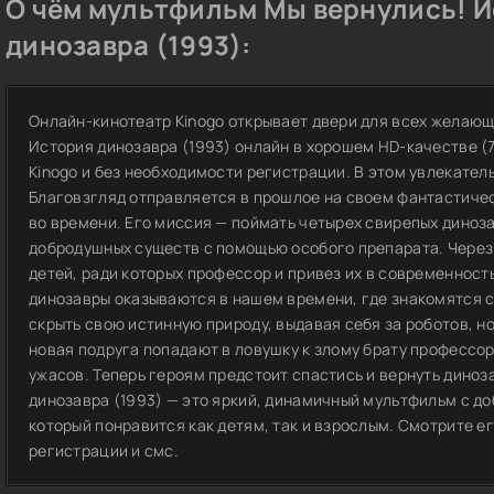
О чём мультфильм Мы вернулись! 
динозавра (1993):
Онлайн-кинотеатр Kinogo открывает двери для всех желаю
История динозавра (1993) онлайн в хорошем HD-качестве (7
Kinogo и без необходимости регистрации. В этом увлекат
Благовзгляд отправляется в прошлое на своем фантастиче
во времени. Его миссия — поймать четырех свирепых диноза
добродушных существ с помощью особого препарата. Через
детей, ради которых профессор и привез их в современност
динозавры оказываются в нашем времени, где знакомятся с
скрыть свою истинную природу, выдавая себя за роботов, но
новая подруга попадают в ловушку к злому брату профессор
ужасов. Теперь героям предстоит спастись и вернуть диноза
динозавра (1993) — это яркий, динамичный мультфильм с 
который понравится как детям, так и взрослым. Смотрите ег
регистрации и смс.