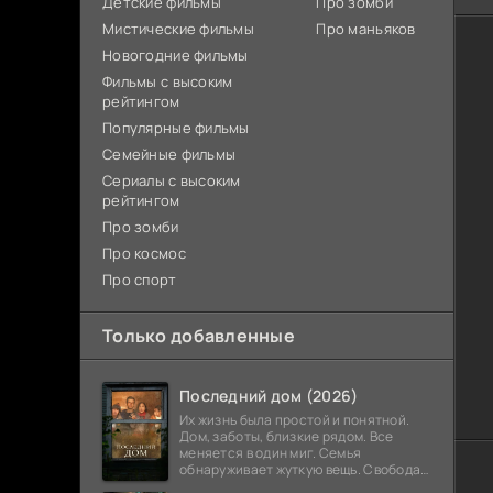
Детские фильмы
Про зомби
Мистические фильмы
Про маньяков
Новогодние фильмы
Фильмы с высоким
рейтингом
Популярные фильмы
Семейные фильмы
Сериалы с высоким
рейтингом
Про зомби
Про космос
Про спорт
Только добавленные
Последний дом (2026)
Их жизнь была простой и понятной.
Дом, заботы, близкие рядом. Все
меняется в один миг. Семья
обнаруживает жуткую вещь. Свобода
закончилась. Выход заблокирован. Не