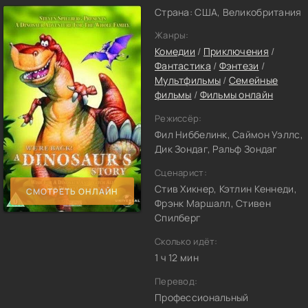
Страна: США, Великобритания
Жанры:
Комедии
/
Приключения
/
Фантастика
/
Фэнтези
/
Мультфильмы
/
Семейные
фильмы
/
Фильмы онлайн
Режиссёр:
Фил Ниббелинк, Саймон Уэллс,
Дик Зондаг, Ральф Зондаг
Сценарист:
Стив Хикнер, Кэтлин Кеннеди,
СМОТРЕТЬ ОНЛАЙН
Фрэнк Маршалл, Стивен
Спилберг
Сколько идёт:
1 ч 12 мин
Перевод:
Профессиональный