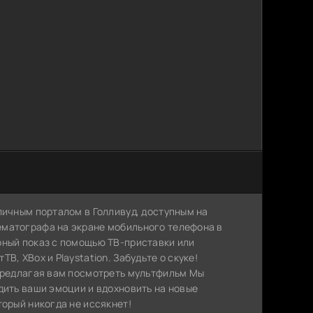
личным порталом в Голливуд, доступным на
ематографа на экране мобильного телефона в
рный показ с помощью ТВ-приставки или
, XBox и Playstation. Забудьте о скуке!
 предлагая вам посмотреть мультфильм Мы
дить ваши эмоции и вдохновить на новые
торый никогда не иссякнет!