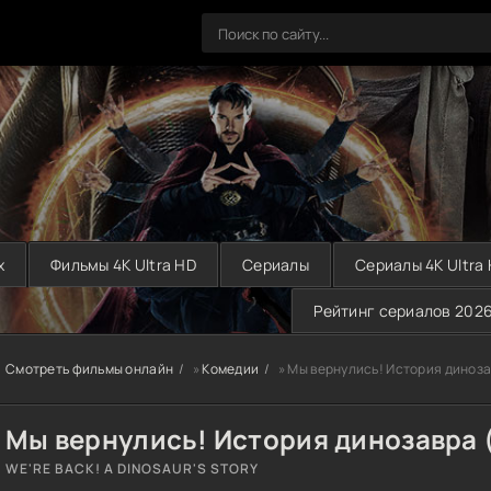
х
Фильмы 4K Ultra HD
Сериалы
Сериалы 4K Ultra
Рейтинг сериалов 202
Смотреть фильмы онлайн
»
Комедии
» Мы вернулись! История диноза
Мы вернулись! История динозавра 
WE'RE BACK! A DINOSAUR'S STORY