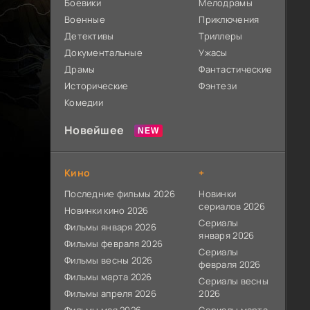
Боевики
Мелодрамы
Военные
Приключения
Детективы
Триллеры
Документальные
Ужасы
Драмы
Фантастические
Исторические
Фэнтези
Комедии
Новейшее
Кино
+
Последние фильмы 2026
Новинки
сериалов 2026
Новинки кино 2026
Сериалы
Фильмы января 2026
января 2026
Фильмы февраля 2026
Сериалы
Фильмы весны 2026
февраля 2026
Фильмы марта 2026
Сериалы весны
Фильмы апреля 2026
2026