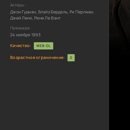
Актёры:
Джон Гудман, Блэйз Бердаль, Ри Перлман,
Джей Лено, Рене Ле Вант
Премьера:
24 ноября 1993
Качество:
WEB-DL
Возрастное ограничение:
0