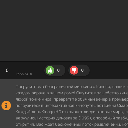
0
0
0
Голосов:
0
Погрузитесь в безграничный мир кино с Киного, вашим 
каждом экране в вашем доме! Ощутите волшебство кин
любой точке мира, превратите обычный вечер в премье
погрузитесь в интерактивное кинопутешествие на СмартТВ
Каждый день Kinogo HD открывает двери в новые миры,
вернулись! История динозавра (1993), способный разбу
открытия. Вас ждет бесконечный поток развлечений, ко