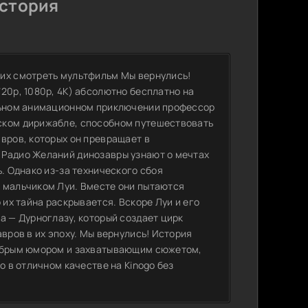
История
щих смотреть мультфильм Мы вернулись!
20p, 1080p, 4K) абсолютно бесплатно на
ельном анимационном приключении профессор
ском дирижабле, способном путешествовать
вров, которых он превращает в
 Радио Желаний динозавры узнают о мечтах
ь. Однако из-за технического сбоя
 мальчиком Луи. Вместе они пытаются
 их тайна раскрывается. Вскоре Луи и его
а — Дурноглазу, который создает цирк
вров в их эпоху. Мы вернулись! История
добрым юмором и захватывающим сюжетом,
о в отличном качестве на Kinogo без