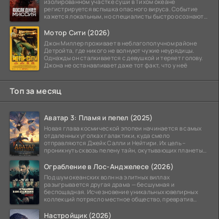
изолированном участке суши в Тихом океане
регистрируется вспышка опасного вируса. Событие
кажется локальным, но специалисты быстро осознают:
как только
Мотор Сити (2026)
Джон Миллер проживает в неблагополучном районе
Детройта, где никого не волнуют чужие неурядицы.
Однажды он сталкивается с девушкой и теряет голову.
Джона не останавливает даже тот факт, что у неё
Топ за месяц
Аватар 3: Пламя и пепел (2025)
Новая глава космической эпопеи начинается в самых
отдаленных уголках галактики, куда смело
отправляются Джейк Салли и Нейтири. Их цель –
проникнуть сквозь пелену тайн, окутывающих планеты
системы
Ограбление в Лос-Анджелесе (2026)
Под шум океанских волн на элитных виллах
разыгрывается другая драма — бесшумная и
беспощадная. Исчезновение уникальных ювелирных
коллекций потрясло местное общество, превратив
побережье из курорта в
Настройщик (2026)