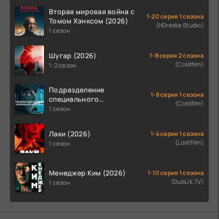
Вторая мировая война с
1-20 серия 1 сезона
Томом Хэнксом (2026)
(HDrezka Studio)
1 сезон
Шугар (2026)
1-8 серия 2 сезона
(Coldfilm)
1-2 сезон
Подразделение
1-8 серия 1 сезона
специального
(Coldfilm)
назначения (2026)
1 сезон
Лаки (2026)
1-4 серия 1 сезона
(LostFilm)
1 сезон
Менеджер Ким (2026)
1-10 серия 1 сезона
(DubLik.TV)
1 сезон