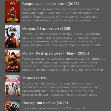
Сокровище нашего дома (2026)
Представьте: вы начали жизнь заново. Именно это и
сделала Сварна. Она давно оставила свою опасную
работу. Теперь она жена Анирудха, и у них спокойная
жизнь длиной в два года. Но вот пришло время
Молодой Вашингтон (2026)
Середина восемнадцатого века. Джордж Вашингтон —
ещё не знаменитый на всю страну человек. Он просто
молодой землемер из Вирджинии, который только
начинает понимать, кем хочет стать. Он решает пойти
Мулан: Разгорающееся Пламя (2026)
После завершения войны Мулан возвращается в родные
края. Дома её ждёт удар: вся её родня уничтожена.
Вокруг неё — атмосфера коррупции, жестокости и
обмана. Она начинает выяснять, как и почему погибли
72 часа (2026)
Сорокалетний руководитель крупной компании
оказывается на грани провала в своей карьере. Ему
приходится искать необычный выход, чтобы всё
исправить. Внезапно всё меняется: его случайно
добавляют в
Последняя миссия (2026)
Действие разворачивается в 2030 году. На