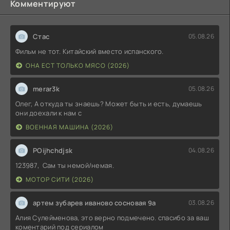
Комментируют
Стас
05.08.26
Фильм не тот. Китайский вместо испанского.
ОНА ЕСТ ТОЛЬКО МЯСО (2026)
merar3k
05.08.26
Олег, А откуда ты знаешь? Может быть и есть, думаешь
они доехали к нам с
ВОЕННАЯ МАШИНА (2026)
POijhchdjsk
04.08.26
123987, Сам ты немой/немая.
МОТОР СИТИ (2026)
артем зубарев иваново сосновая 9а
03.08.26
Алия Сулейменова, это верно подмечено. спасибо за ваш
коментарий под сериалом