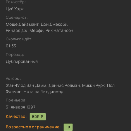
Режиссёр:
Цуй Харк
Сценарист:
Моше Дайамант, Дон Джекоби,
Ричард Дж. Мерфи, Рик Натансон
Сколько идёт:
01:33
Перевод:
Дублированный
Актёры:
Жан-Клод Ван Дамм, Деннис Родман, Микки Рурк, Пол
Фримен, Наташа Линдинжер
Премьера:
31 января 1997
Качество:
BDRIP
Возрастное ограничение:
18