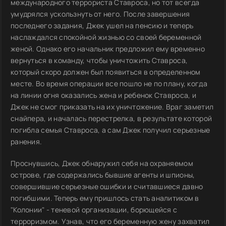
международного террориста Ставроса, но тот всегда
умудрялся ускользнуть от него. После завершения
последнего задания, Джек ушел на пенсию и теперь
наслаждался спокойной жизнью со своей беременной
женой. Однако его начальник предложил ему временно
вернуться в команду, чтобы уничтожить Ставроса,
который скоро должен был появиться в определенном
месте. Во время операции все пошло не по плану, когда
на линии огня оказались жена и ребенок Ставроса, и
Джек не смог приказать на их уничтожение. Враг заметил
снайпера, и началась перестрелка, в результате которой
погибла семья Ставроса, а сам Джек получил серьезные
ранения.
Проснувшись, Джек обнаружил себя на охраняемом
острове, где содержались бывшие агенты и шпионы,
совершившие серьезные ошибки и считавшиеся давно
погибшими. Теперь ему пришлось стать аналитиком в
"Колонии" - теневой организации, борющейся с
терроризмом. Узнав, что его беременную жену захватил