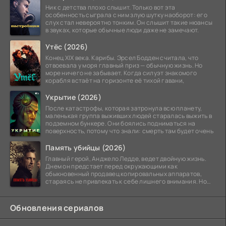
Ник с детства плохо слышит. Только вот эта
особенность сыграла с ним злую шутку наоборот: его
слух стал невероятно тонким. Он слышит такие нюансы
в звуках, которые обычные люди даже не замечают.
Утёс (2026)
Конец XIX века. Карибы. Эрсел Бодден считала, что
отвоевала у моря главный приз — обычную жизнь. Но
море ничего не забывает. Когда силуэт знакомого
корабля встаёт на горизонте её тихой гавани,
Укрытие (2026)
После катастрофы, которая затронула всю планету,
маленькая группа выживших людей старалась выжить в
подземном бункере. Они боялись подниматься на
поверхность, потому что знали: смерть там будет очень
Память убийцы (2026)
Главный герой, Анджело Ледде, ведет двойную жизнь.
Днем он предстает перед окружающими как
обыкновенный продавец копировальных аппаратов,
стараясь не привлекать к себе лишнего внимания. Но
когда
Обновления сериалов