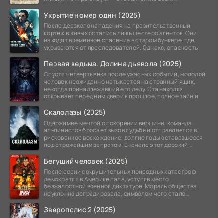
Укрытие номер один (2025)
После дерзкого нападения на правительственный
кортеж в живых остались лишь шестеро агентов. Они
находят временное спасение в старом бункере, где
укрываются от преследователей. Однако, опасность
Первая ведьма. Долина дьявола (2025)
Спустя четверть века после ужасных событий, молодой
человек неожиданно натыкается на странный ящик,
некогда принадлежавший его деду. Эта находка
открывает перед ним двери в прошлое, полное тайн и
Скалолазы (2025)
Одержимые мечтой о покорении вершины, команда
альпинистов бросает вызов судьбе и отправляется в
рискованное восхождение, долгие годы остававшееся
под строжайшим запретом. Вначале этот дерзкий
проект
Бегущий человек (2025)
После серии сокрушительных природных катастроф
демократия в Америке пала, уступив место
безжалостной военной диктатуре. Мораль общества
неуклонно деградировала, символом чего стало
чудовищное шоу
Зверополис 2 (2025)