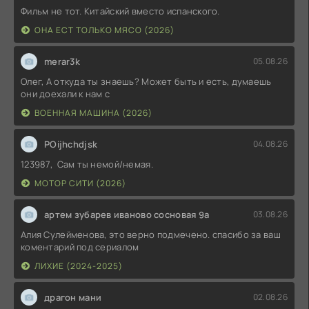
Фильм не тот. Китайский вместо испанского.
ОНА ЕСТ ТОЛЬКО МЯСО (2026)
merar3k
05.08.26
Олег, А откуда ты знаешь? Может быть и есть, думаешь
они доехали к нам с
ВОЕННАЯ МАШИНА (2026)
POijhchdjsk
04.08.26
123987, Сам ты немой/немая.
МОТОР СИТИ (2026)
артем зубарев иваново сосновая 9а
03.08.26
Алия Сулейменова, это верно подмечено. спасибо за ваш
коментарий под сериалом
ЛИХИЕ (2024-2025)
драгон мани
02.08.26