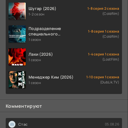
Шугар (2026)
1-8 серия 2 сезона
(Coldfilm)
1-2 сезон
Подразделение
1-8 серия 1 сезона
специального
(Coldfilm)
назначения (2026)
1 сезон
Лаки (2026)
1-4 серия 1 сезона
(LostFilm)
1 сезон
Менеджер Ким (2026)
1-10 серия 1 сезона
(DubLik.TV)
1 сезон
Комментируют
Стас
05.08.26