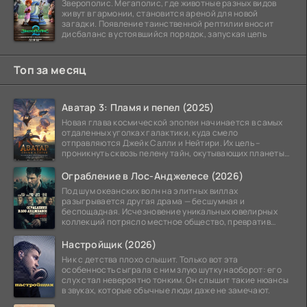
Зверополис. Мегаполис, где животные разных видов
живут в гармонии, становится ареной для новой
загадки. Появление таинственной рептилии вносит
дисбаланс в устоявшийся порядок, запуская цепь
Топ за месяц
Аватар 3: Пламя и пепел (2025)
Новая глава космической эпопеи начинается в самых
отдаленных уголках галактики, куда смело
отправляются Джейк Салли и Нейтири. Их цель –
проникнуть сквозь пелену тайн, окутывающих планеты
системы
Ограбление в Лос-Анджелесе (2026)
Под шум океанских волн на элитных виллах
разыгрывается другая драма — бесшумная и
беспощадная. Исчезновение уникальных ювелирных
коллекций потрясло местное общество, превратив
побережье из курорта в
Настройщик (2026)
Ник с детства плохо слышит. Только вот эта
особенность сыграла с ним злую шутку наоборот: его
слух стал невероятно тонким. Он слышит такие нюансы
в звуках, которые обычные люди даже не замечают.