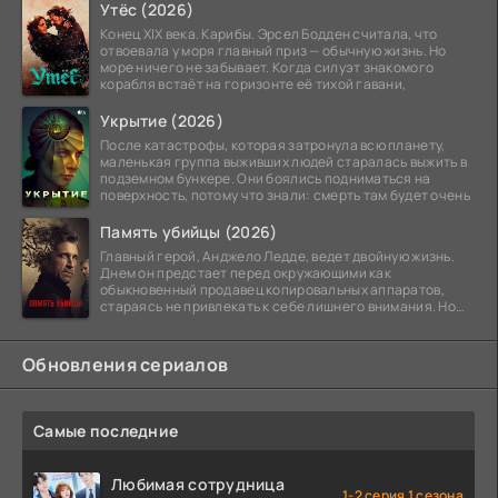
Утёс (2026)
Конец XIX века. Карибы. Эрсел Бодден считала, что
отвоевала у моря главный приз — обычную жизнь. Но
море ничего не забывает. Когда силуэт знакомого
корабля встаёт на горизонте её тихой гавани,
Укрытие (2026)
После катастрофы, которая затронула всю планету,
маленькая группа выживших людей старалась выжить в
подземном бункере. Они боялись подниматься на
поверхность, потому что знали: смерть там будет очень
Память убийцы (2026)
Главный герой, Анджело Ледде, ведет двойную жизнь.
Днем он предстает перед окружающими как
обыкновенный продавец копировальных аппаратов,
стараясь не привлекать к себе лишнего внимания. Но
когда
Обновления сериалов
Самые последние
Любимая сотрудница
1-2 серия 1 сезона