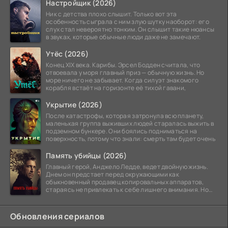
Настройщик (2026)
Ник с детства плохо слышит. Только вот эта
особенность сыграла с ним злую шутку наоборот: его
слух стал невероятно тонким. Он слышит такие нюансы
в звуках, которые обычные люди даже не замечают.
Утёс (2026)
Конец XIX века. Карибы. Эрсел Бодден считала, что
отвоевала у моря главный приз — обычную жизнь. Но
море ничего не забывает. Когда силуэт знакомого
корабля встаёт на горизонте её тихой гавани,
Укрытие (2026)
После катастрофы, которая затронула всю планету,
маленькая группа выживших людей старалась выжить в
подземном бункере. Они боялись подниматься на
поверхность, потому что знали: смерть там будет очень
Память убийцы (2026)
Главный герой, Анджело Ледде, ведет двойную жизнь.
Днем он предстает перед окружающими как
обыкновенный продавец копировальных аппаратов,
стараясь не привлекать к себе лишнего внимания. Но
когда
Обновления сериалов