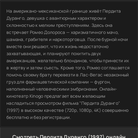
На американо-мексиканской границе живёт Пердита
Дуранго, девушка с авантюрным характером и
склонностью к мелким преступлениям. Здесь она
встречает Ромео Долороса — харизматичного мачо,
шамана, грабителя и наркоторговца. После бурной ночи
вместе они решают, что их жизнь недостаточно
захватывающая, и планируют похитить двух
американцев, желательно блондинов, чтобы принести их
в жертву и затем съесть. Кроме того, Ромео соглашается
помочь своему брату перевезти в Лас-Вегас незаконный
груз для фармацевтической компании — фургон,
наполненный человеческими эмбрионами. Онлайн-
кинотеатр Kinogo предлагает всем желающим
насладиться просмотром фильма "Пердита Дуранго"
(1997) в высоком качестве (720p, 1080p, 4K) совершенно
бесплатно и без регистрации.
Смотреть Пердита Дуранго (1997) онлайн