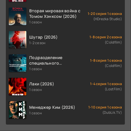
Вторая мировая война с
1-20 серия 1 сезона
Томом Хэнксом (2026)
(HDrezka Studio)
1 сезон
Шугар (2026)
1-8 серия 2 сезона
(Coldfilm)
1-2 сезон
Подразделение
1-8 серия 1 сезона
специального
(Coldfilm)
назначения (2026)
1 сезон
Лаки (2026)
1-4 серия 1 сезона
(LostFilm)
1 сезон
Менеджер Ким (2026)
1-10 серия 1 сезона
(DubLik.TV)
1 сезон