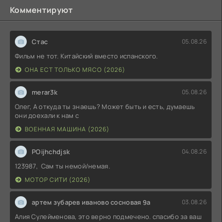
Комментируют
Стас
05.08.26
Фильм не тот. Китайский вместо испанского.
ОНА ЕСТ ТОЛЬКО МЯСО (2026)
merar3k
05.08.26
Олег, А откуда ты знаешь? Может быть и есть, думаешь
они доехали к нам с
ВОЕННАЯ МАШИНА (2026)
POijhchdjsk
04.08.26
123987, Сам ты немой/немая.
МОТОР СИТИ (2026)
артем зубарев иваново сосновая 9а
03.08.26
Алия Сулейменова, это верно подмечено. спасибо за ваш