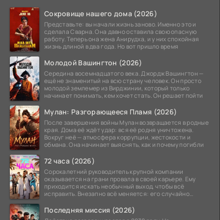
Сокровище нашего дома (2026)
Представьте: вы начали жизнь заново. Именно это и
сделала Сварна. Она давно оставила свою опасную
работу. Теперь она жена Анирудха, и у них спокойная
жизнь длиной в два года. Но вот пришло время
Молодой Вашингтон (2026)
Середина восемнадцатого века. Джордж Вашингтон —
ещё не знаменитый на всю страну человек. Он просто
молодой землемер из Вирджинии, который только
начинает понимать, кем хочет стать. Он решает пойти
Мулан: Разгорающееся Пламя (2026)
После завершения войны Мулан возвращается в родные
края. Дома её ждёт удар: вся её родня уничтожена.
Вокруг неё — атмосфера коррупции, жестокости и
обмана. Она начинает выяснять, как и почему погибли
72 часа (2026)
Сорокалетний руководитель крупной компании
оказывается на грани провала в своей карьере. Ему
приходится искать необычный выход, чтобы всё
исправить. Внезапно всё меняется: его случайно
добавляют в
Последняя миссия (2026)