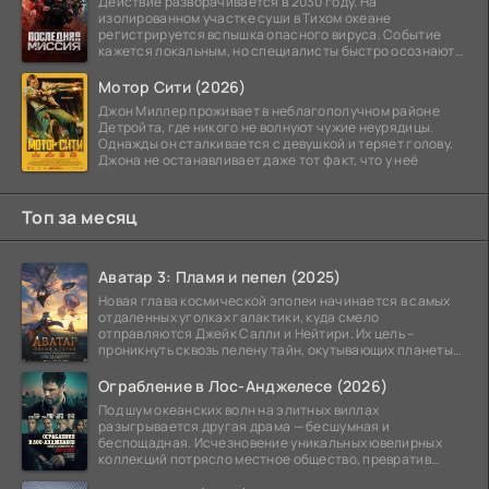
Действие разворачивается в 2030 году. На
изолированном участке суши в Тихом океане
регистрируется вспышка опасного вируса. Событие
кажется локальным, но специалисты быстро осознают:
как только
Мотор Сити (2026)
Джон Миллер проживает в неблагополучном районе
Детройта, где никого не волнуют чужие неурядицы.
Однажды он сталкивается с девушкой и теряет голову.
Джона не останавливает даже тот факт, что у неё
Топ за месяц
Аватар 3: Пламя и пепел (2025)
Новая глава космической эпопеи начинается в самых
отдаленных уголках галактики, куда смело
отправляются Джейк Салли и Нейтири. Их цель –
проникнуть сквозь пелену тайн, окутывающих планеты
системы
Ограбление в Лос-Анджелесе (2026)
Под шум океанских волн на элитных виллах
разыгрывается другая драма — бесшумная и
беспощадная. Исчезновение уникальных ювелирных
коллекций потрясло местное общество, превратив
побережье из курорта в