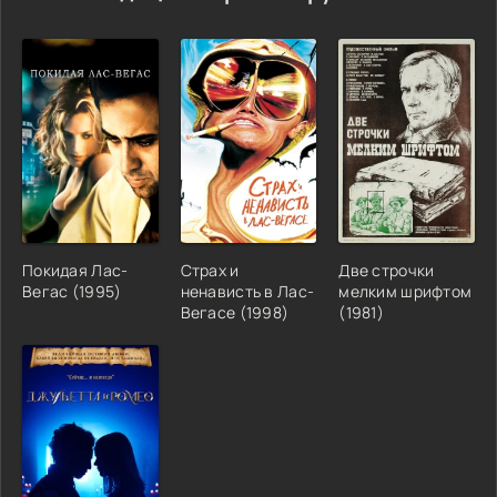
Покидая Лас-
Страх и
Две строчки
Вегас (1995)
ненависть в Лас-
мелким шрифтом
Вегасе (1998)
(1981)