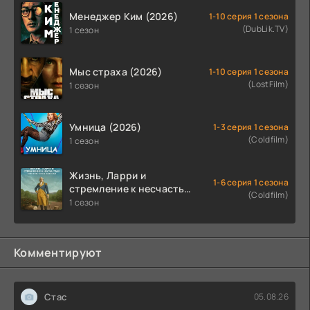
Менеджер Ким (2026)
1-10 серия 1 сезона
(DubLik.TV)
1 сезон
Мыс страха (2026)
1-10 серия 1 сезона
(LostFilm)
1 сезон
Умница (2026)
1-3 серия 1 сезона
(Coldfilm)
1 сезон
Жизнь, Ларри и
1-6 серия 1 сезона
стремление к несчастью:
(Coldfilm)
Почти история Америки
1 сезон
(2026)
Комментируют
Стас
05.08.26