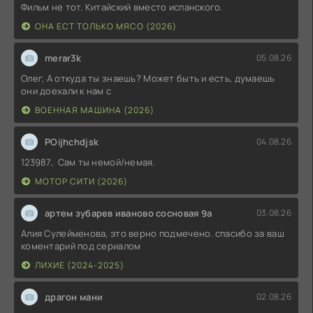
Фильм не тот. Китайский вместо испанского.
ОНА ЕСТ ТОЛЬКО МЯСО (2026)
merar3k
05.08.26
Олег, А откуда ты знаешь? Может быть и есть, думаешь
они доехали к нам с
ВОЕННАЯ МАШИНА (2026)
POijhchdjsk
04.08.26
123987, Сам ты немой/немая.
МОТОР СИТИ (2026)
артем зубарев иваново сосновая 9а
03.08.26
Алия Сулейменова, это верно подмечено. спасибо за ваш
коментарий под сериалом
ЛИХИЕ (2024-2025)
драгон мани
02.08.26