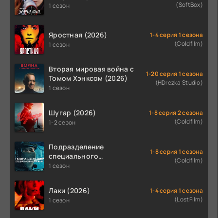
(SoftBox)
1 сезон
Яростная (2026)
1-4 серия 1 сезона
(Coldfilm)
1 сезон
Вторая мировая война с
1-20 серия 1 сезона
Томом Хэнксом (2026)
(HDrezka Studio)
1 сезон
Шугар (2026)
1-8 серия 2 сезона
(Coldfilm)
1-2 сезон
Подразделение
1-8 серия 1 сезона
специального
(Coldfilm)
назначения (2026)
1 сезон
Лаки (2026)
1-4 серия 1 сезона
(LostFilm)
1 сезон