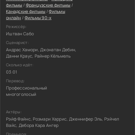
фильмы
/
Французские фильмы
/
Канадские фильмы
/
Фильмы
онлайн
/
Фильмы 90-х
Режиссёр:
Иштван Сабо
Сценарист:
Андрас Хамори, Джонатан Дебин,
Данни Краус, Райнер Кёльмель
Сколько идёт:
03:01
Перевод:
Профессиональный
многоголосый
Актёры:
Рэйф Файнс, Розмари Харрис, Дженнифер Эль, Рэйчел
Вайс, Дебора Кара Ангер
Премьера: