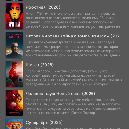
Яростная (2026)
Агент ФБР Элис Блэк привыкла опираться на факты,
даже когда они противоречат очевидному. Её новое
задание — расследование нескольких загадочных
смертей. Все погибшие — успешные мужчины, ранее не
Вторая мировая война с Томом Хэнксом (2026)
Сериал открывает зрителям масштабный взгляд на
один из самых разрушительных конфликтов в истории
человечества. Используя редкие архивные материалы,
восстановленные хроники, свидетельства очевидцев и
Шугар (2026)
Главный герой — частный детектив Джон Шугар,
который известен своими расследованиями по всей
Америке. Он толковый и везучий сыщик, распутал много
загадочных дел и собирал такие улики, которые
помогли
Человек-паук: Новый день (2026)
Представьте такую картину: вас забыли все, кого вы
обожали. Не ушли, не пропали — забыли, из-за того что
чужая магия аккуратно убрала вас из их воспоминаний,
как лишнее слово с листа. Питер Паркер
Супергёрл (2026)
Кара Зор-Эл путешествует по галактике со своим псом