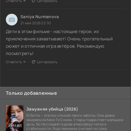
Ответить
Цитировать
Saniya Nurmanova
21 мая 2026 22:30
Дети в этом фильме - настоящие герои, их
приключения захватывают! Очень трогательный
сюжет и отличная игра актёров. Рекомендую
посмотреть!
Ответить
Цитировать
Только добавленные
Замужняя убийца (2026)
Ю Бо На — эталон спокойствия и заботы. Она давно
замужем за Квон Тэ Соном. У пары подрастает малышка-
дочь. Бо На создаёт в доме атмосферу тепла и
стабильности. Родственники считают их союз