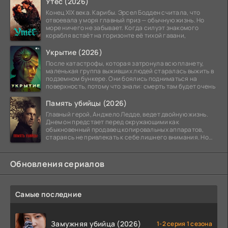
Утёс (2026)
Конец XIX века. Карибы. Эрсел Бодден считала, что
отвоевала у моря главный приз — обычную жизнь. Но
море ничего не забывает. Когда силуэт знакомого
корабля встаёт на горизонте её тихой гавани,
Укрытие (2026)
После катастрофы, которая затронула всю планету,
маленькая группа выживших людей старалась выжить в
подземном бункере. Они боялись подниматься на
поверхность, потому что знали: смерть там будет очень
Память убийцы (2026)
Главный герой, Анджело Ледде, ведет двойную жизнь.
Днем он предстает перед окружающими как
обыкновенный продавец копировальных аппаратов,
стараясь не привлекать к себе лишнего внимания. Но
когда
Обновления сериалов
Самые последние
Замужняя убийца (2026)
1-2 серия 1 сезона