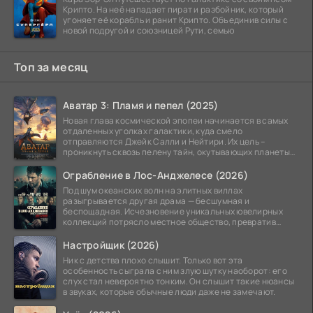
Крипто. На неё нападает пират и разбойник, который
угоняет её корабль и ранит Крипто. Объединив силы с
новой подругой и союзницей Рути, семью
Топ за месяц
Аватар 3: Пламя и пепел (2025)
Новая глава космической эпопеи начинается в самых
отдаленных уголках галактики, куда смело
отправляются Джейк Салли и Нейтири. Их цель –
проникнуть сквозь пелену тайн, окутывающих планеты
системы
Ограбление в Лос-Анджелесе (2026)
Под шум океанских волн на элитных виллах
разыгрывается другая драма — бесшумная и
беспощадная. Исчезновение уникальных ювелирных
коллекций потрясло местное общество, превратив
побережье из курорта в
Настройщик (2026)
Ник с детства плохо слышит. Только вот эта
особенность сыграла с ним злую шутку наоборот: его
слух стал невероятно тонким. Он слышит такие нюансы
в звуках, которые обычные люди даже не замечают.