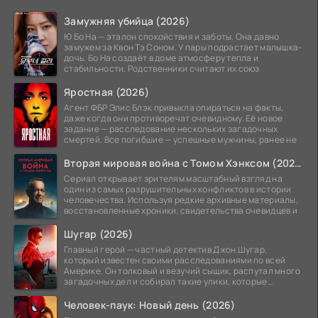
Замужняя убийца (2026)
Ю Бо На — эталон спокойствия и заботы. Она давно
замужем за Квон Тэ Соном. У пары подрастает малышка-
дочь. Бо На создаёт в доме атмосферу тепла и
стабильности. Родственники считают их союз
Яростная (2026)
Агент ФБР Элис Блэк привыкла опираться на факты,
даже когда они противоречат очевидному. Её новое
задание — расследование нескольких загадочных
смертей. Все погибшие — успешные мужчины, ранее не
Вторая мировая война с Томом Хэнксом (2026)
Сериал открывает зрителям масштабный взгляд на
один из самых разрушительных конфликтов в истории
человечества. Используя редкие архивные материалы,
восстановленные хроники, свидетельства очевидцев и
Шугар (2026)
Главный герой — частный детектив Джон Шугар,
который известен своими расследованиями по всей
Америке. Он толковый и везучий сыщик, распутал много
загадочных дел и собирал такие улики, которые
помогли
Человек-паук: Новый день (2026)