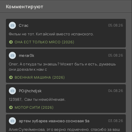
Комментируют
Стас
05.08.26
Фильм не тот. Китайский вместо испанского.
ОНА ЕСТ ТОЛЬКО МЯСО (2026)
merar3k
05.08.26
Олег, А откуда ты знаешь? Может быть и есть, думаешь
они доехали к нам с
ВОЕННАЯ МАШИНА (2026)
POijhchdjsk
04.08.26
123987, Сам ты немой/немая.
МОТОР СИТИ (2026)
артем зубарев иваново сосновая 9а
03.08.26
Алия Сулейменова, это верно подмечено. спасибо за ваш