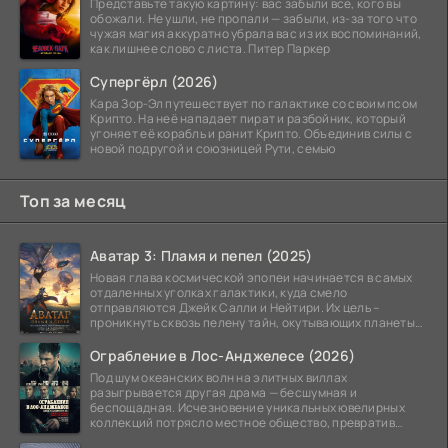
Представьте такую картину: вас забыли все, кого вы
обожали. Не ушли, не пропали — забыли, из-за того что
чужая магия аккуратно убрала вас из их воспоминаний,
как лишнее слово с листа. Питер Паркер
Супергёрл (2026)
Кара Зор-Эл путешествует по галактике со своим псом
Крипто. На неё нападает пират и разбойник, который
угоняет её корабль и ранит Крипто. Объединив силы с
новой подругой и союзницей Рути, семью
Топ за месяц
Аватар 3: Пламя и пепел (2025)
Новая глава космической эпопеи начинается в самых
отдаленных уголках галактики, куда смело
отправляются Джейк Салли и Нейтири. Их цель –
проникнуть сквозь пелену тайн, окутывающих планеты
системы
Ограбление в Лос-Анджелесе (2026)
Под шум океанских волн на элитных виллах
разыгрывается другая драма — бесшумная и
беспощадная. Исчезновение уникальных ювелирных
коллекций потрясло местное общество, превратив
побережье из курорта в