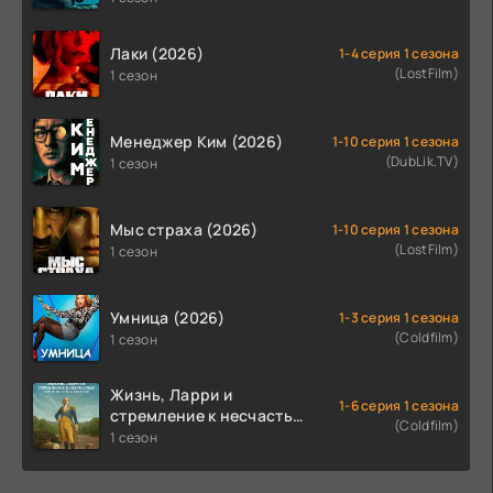
Лаки (2026)
1-4 серия 1 сезона
(LostFilm)
1 сезон
Менеджер Ким (2026)
1-10 серия 1 сезона
(DubLik.TV)
1 сезон
Мыс страха (2026)
1-10 серия 1 сезона
(LostFilm)
1 сезон
Умница (2026)
1-3 серия 1 сезона
(Coldfilm)
1 сезон
Жизнь, Ларри и
1-6 серия 1 сезона
стремление к несчастью:
(Coldfilm)
Почти история Америки
1 сезон
(2026)