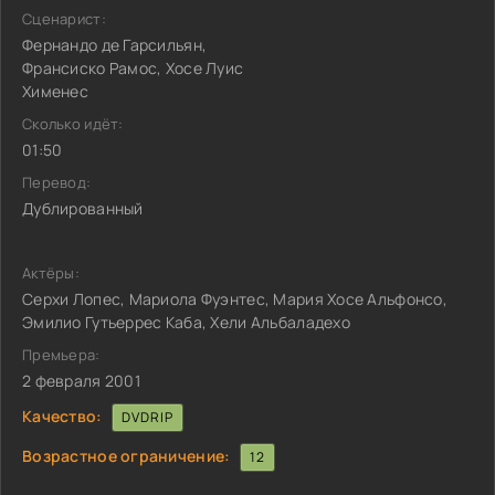
Сценарист:
Фернандо де Гарсильян,
Франсиско Рамос, Хосе Луис
Хименес
Сколько идёт:
01:50
Перевод:
Дублированный
Актёры:
Серхи Лопес, Мариола Фуэнтес, Мария Хосе Альфонсо,
Эмилио Гутьеррес Каба, Хели Альбаладехо
Премьера:
2 февраля 2001
Качество:
DVDRIP
Возрастное ограничение:
12