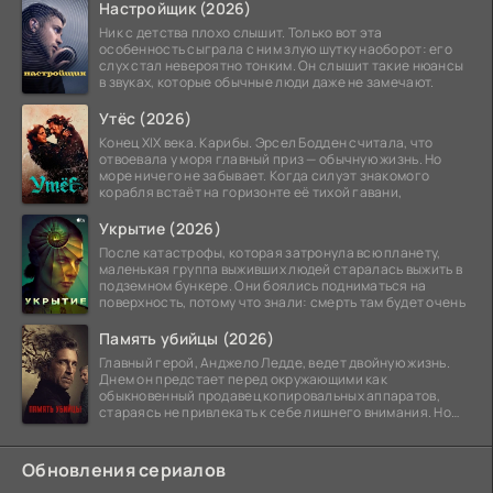
Настройщик (2026)
Ник с детства плохо слышит. Только вот эта
особенность сыграла с ним злую шутку наоборот: его
слух стал невероятно тонким. Он слышит такие нюансы
в звуках, которые обычные люди даже не замечают.
Утёс (2026)
Конец XIX века. Карибы. Эрсел Бодден считала, что
отвоевала у моря главный приз — обычную жизнь. Но
море ничего не забывает. Когда силуэт знакомого
корабля встаёт на горизонте её тихой гавани,
Укрытие (2026)
После катастрофы, которая затронула всю планету,
маленькая группа выживших людей старалась выжить в
подземном бункере. Они боялись подниматься на
поверхность, потому что знали: смерть там будет очень
Память убийцы (2026)
Главный герой, Анджело Ледде, ведет двойную жизнь.
Днем он предстает перед окружающими как
обыкновенный продавец копировальных аппаратов,
стараясь не привлекать к себе лишнего внимания. Но
когда
Обновления сериалов