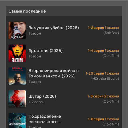
Самые последние
Замужняя убийца (2026)
1-2 серия 1 сезона
(SoftBox)
1 сезон
Яростная (2026)
1-4 серия 1 сезона
(Coldfilm)
1 сезон
Вторая мировая война с
1-20 серия 1 сезона
Томом Хэнксом (2026)
(HDrezka Studio)
1 сезон
Шугар (2026)
1-8 серия 2 сезона
(Coldfilm)
1-2 сезон
Подразделение
1-8 серия 1 сезона
специального
(Coldfilm)
назначения (2026)
1 сезон