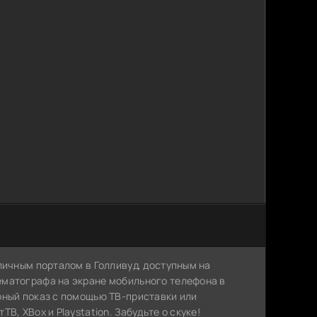
личным порталом в Голливуд, доступным на
ематографа на экране мобильного телефона в
рный показ с помощью ТВ-приставки или
, XBox и Playstation. Забудьте о скуке!