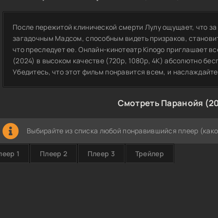
После пережитой клинической смерти Лулу ощущает, что за
загадочным Мадсом, способным видеть призраков, становитс
что преследует ее. Онлайн-кинотеатр Kinogo приглашает в
(2024) в высоком качестве (720p, 1080p, 4K) абсолютно бе
Убедитесь, что этот фильм понравится всем, и наслаждайт
Смотреть Паранойя (2
Выбирайте из списка любой понравившийся плеер (како
леер 1
Плеер 2
Плеер 3
Трейлер