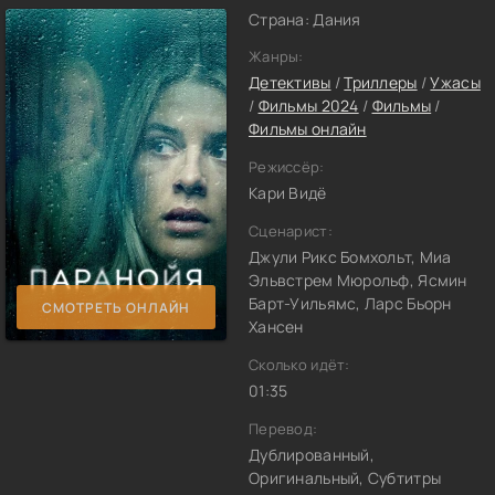
Страна: Дания
Жанры:
Детективы
/
Триллеры
/
Ужасы
/
Фильмы 2024
/
Фильмы
/
Фильмы онлайн
Режиссёр:
Кари Видё
Сценарист:
Джули Рикс Бомхольт, Миа
Эльвстрем Мюрольф, Ясмин
Барт-Уильямс, Ларс Бьорн
СМОТРЕТЬ ОНЛАЙН
Хансен
Сколько идёт:
01:35
Перевод:
Дублированный,
Оригинальный, Субтитры