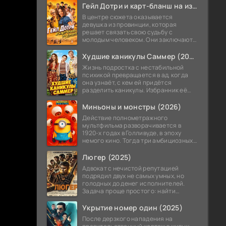
теперь приходится впервые стать
Гейл Дотри и карт-бланш на измену (2026)
В центре сюжета оказывается
девушка из провинции, которая
решает связать свою судьбу с
молодым человеком. Они заключают
необычное соглашение,
позволяющее ему в любой момент
Худшие каникулы Саммер (2026)
получить от нее прощение
Жизнь подростка с нестабильной
психикой превращается в ад, когда
она узнаёт, с кем ей придётся
разделить каникулы. Избранник её
мамы — не просто чужой дядька, а её
же учитель, а точнее завуч школы.
Миньоны и монстры (2026)
Действие полнометражного
мультфильма разворачивается в
1920-х годах в Голливуде, в эпоху
немого кино. Тогда три амбициозных
миньона решают покорить Голливуд и
снять собственный блокбастер о
Люгер (2025)
монстрах.
Адвокат с нечистой репутацией
подрядил двух не самых умных, но
голодных до денег исполнителей.
Задача проще простого: найти
украденный автомобиль. Мужики
потирают руки — это же лёгкие бабки!
Укрытие номер один (2025)
После дерзкого нападения на