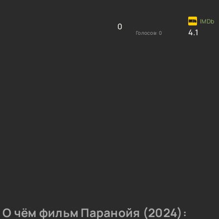
0
4.1
Голосов:
0
О чём фильм Паранойя (2024):