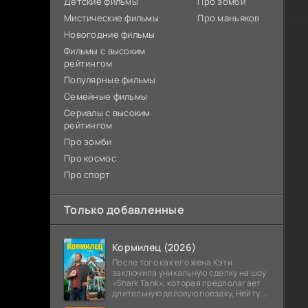
Детские фильмы
Про зомби
Мистические фильмы
Про маньяков
Новогодние фильмы
Фильмы с высоким
рейтингом
Популярные фильмы
Семейные фильмы
Сериалы с высоким
рейтингом
Про зомби
Про космос
Про спорт
Только добавленные
Кормилец (2026)
После того как его жена Кэти
заключила уникальную сделку на шоу
«Shark Tank», которая предполагает
длительную деловую поездку, Нейту,
всю жизнь обеспечивавшему семью,