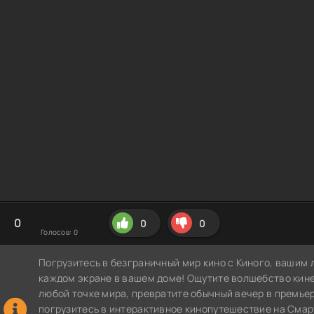
0
0
0
Голосов:
0
Погрузитесь в безграничный мир кино с Киного, вашим 
каждом экране в вашем доме! Ощутите волшебство кин
любой точке мира, превратите обычный вечер в премье
погрузитесь в интерактивное кинопутешествие на СмартТВ