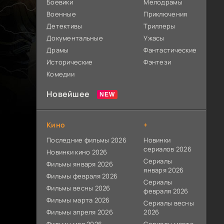
Боевики
Мелодрамы
Военные
Приключения
Детективы
Триллеры
Документальные
Ужасы
Драмы
Фантастические
Исторические
Фэнтези
Комедии
Новейшее
Кино
+
Последние фильмы 2026
Новинки
сериалов 2026
Новинки кино 2026
Сериалы
Фильмы января 2026
января 2026
Фильмы февраля 2026
Сериалы
Фильмы весны 2026
февраля 2026
Фильмы марта 2026
Сериалы весны
Фильмы апреля 2026
2026