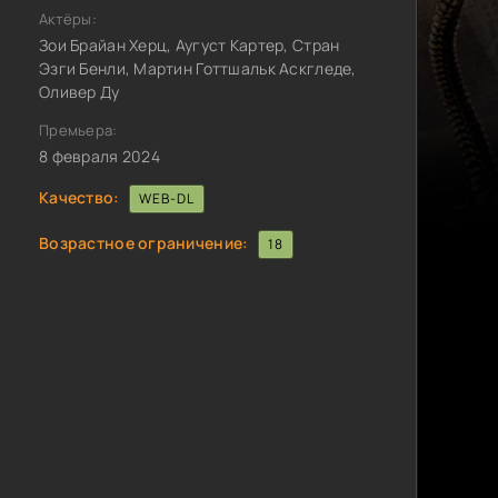
Актёры:
Зои Брайан Херц, Аугуст Картер, Стран
Эзги Бенли, Мартин Готтшальк Аскгледе,
Оливер Ду
Премьера:
8 февраля 2024
Качество:
WEB-DL
Возрастное ограничение:
18