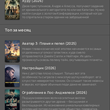
Худу (2026)
Двое преступников, Андре и Алисса, получают задание
от криминального авторитета по кличке Капитан. Нужно
найти сундук с золотом Конфедерации, который когда-
то спрятали в старом здании на заброшенной
Топ за месяц
Аватар 3: Пламя и пепел (2025)
Новая глава космической эпопеи начинается в самых
отдаленных уголках галактики, куда смело
отправляются Джейк Салли и Нейтири. Их цель –
проникнуть сквозь пелену тайн, окутывающих планеты
системы
Настройщик (2026)
Ник с детства плохо слышит. Только вот эта
особенность сыграла с ним злую шутку наоборот: его
слух стал невероятно тонким. Он слышит такие нюансы
в звуках, которые обычные люди даже не замечают.
Ограбление в Лос-Анджелесе (2026)
Под шум океанских волн на элитных виллах
разыгрывается другая драма — бесшумная и
беспощадная. Исчезновение уникальных ювелирных
коллекций потрясло местное общество, превратив