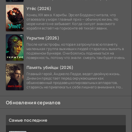
побережье из курорта в
Утёс (2026)
Конец XIX века. Карибы. Эрсел Бодден считала, что
отвоевала у моря главный приз — обычную жизнь. Но
море ничего не забывает. Когда силуэт знакомого
корабля встаёт на горизонте её тихой гавани,
Укрытие (2026)
После катастрофы, которая затронула всю планету,
маленькая группа выживших людей старалась выжить в
подземном бункере. Они боялись подниматься на
поверхность, потому что знали: смерть там будет очень
Память убийцы (2026)
Главный герой, Анджело Ледде, ведет двойную жизнь.
Днем он предстает перед окружающими как
обыкновенный продавец копировальных аппаратов,
стараясь не привлекать к себе лишнего внимания. Но
когда
Обновления сериалов
Самые последние