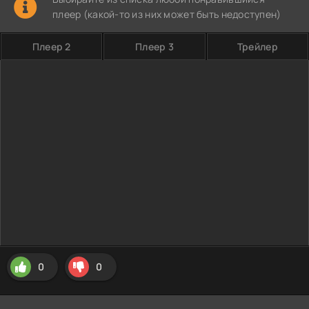
плеер (какой-то из них может быть недоступен)
Плеер 2
Плеер 3
Трейлер
0
0