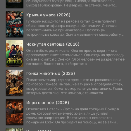
обнаруживает жуткую вещь. Свобода закончилась.
Выход заблокирован. Не дверью. Не стеной. Чем-то
невидимым.
Крылья ужаса (2026)
Гу Чаоян находится на рейсе в Китай. Он выполняет
обязанности офицера воздушной полиции. Сначала
перелет ничем не примечателен. Пассажиры
устроились в креслах. Экипаж выполняет свою работу.
Лайнер
Чокнутая святоша (2026)
Ома глубоко религиозна. Она не просто верит — она
проповедует, ищет в этом смысл. Однажды на проповеди
она знакомится с Эмекой. Этот человек не разделяет её
взглядов. Более того, он борется с
Гонка животных (2026)
Представьте мир, где лотерея — это не развлечение, а
приговор. Номера, выпавшие в тираже, определяют тех,
кому предстоит бежать смертельную дистанцию. Люди,
которым достались эти номера, становятся
Игры с огнём (2026)
Отношения Натали и Лафлина дали трещину. Пожар в
доме, который чуть не унёс жизни, лишь усилил
взаимное напряжение. В этот момент появляется
пожарный Джек. Он приходит на помощь, но за этим
стоит его