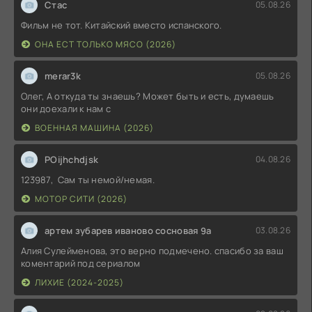
Стас
05.08.26
Фильм не тот. Китайский вместо испанского.
ОНА ЕСТ ТОЛЬКО МЯСО (2026)
merar3k
05.08.26
Олег, А откуда ты знаешь? Может быть и есть, думаешь
они доехали к нам с
ВОЕННАЯ МАШИНА (2026)
POijhchdjsk
04.08.26
123987, Сам ты немой/немая.
МОТОР СИТИ (2026)
артем зубарев иваново сосновая 9а
03.08.26
Алия Сулейменова, это верно подмечено. спасибо за ваш
коментарий под сериалом
ЛИХИЕ (2024-2025)