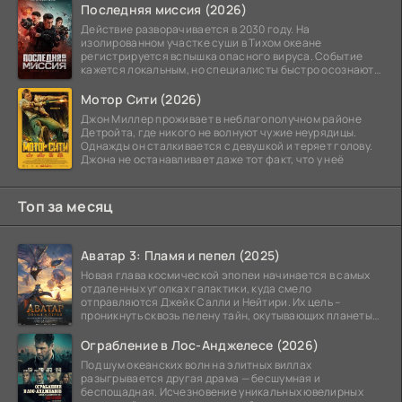
Последняя миссия (2026)
Действие разворачивается в 2030 году. На
изолированном участке суши в Тихом океане
регистрируется вспышка опасного вируса. Событие
кажется локальным, но специалисты быстро осознают:
как только
Мотор Сити (2026)
Джон Миллер проживает в неблагополучном районе
Детройта, где никого не волнуют чужие неурядицы.
Однажды он сталкивается с девушкой и теряет голову.
Джона не останавливает даже тот факт, что у неё
Топ за месяц
Аватар 3: Пламя и пепел (2025)
Новая глава космической эпопеи начинается в самых
отдаленных уголках галактики, куда смело
отправляются Джейк Салли и Нейтири. Их цель –
проникнуть сквозь пелену тайн, окутывающих планеты
системы
Ограбление в Лос-Анджелесе (2026)
Под шум океанских волн на элитных виллах
разыгрывается другая драма — бесшумная и
беспощадная. Исчезновение уникальных ювелирных