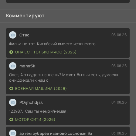
Комментируют
Стас
05.08.26
Фильм не тот. Китайский вместо испанского.
ОНА ЕСТ ТОЛЬКО МЯСО (2026)
merar3k
05.08.26
Олег, А откуда ты знаешь? Может быть и есть, думаешь
они доехали к нам с
ВОЕННАЯ МАШИНА (2026)
POijhchdjsk
04.08.26
123987, Сам ты немой/немая.
МОТОР СИТИ (2026)
артем зубарев иваново сосновая 9а
03.08.26