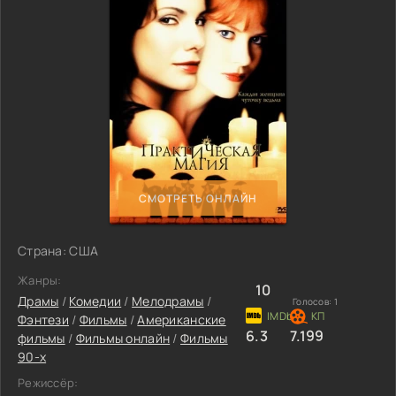
СМОТРЕТЬ ОНЛАЙН
Страна: США
Жанры:
10
Драмы
/
Комедии
/
Мелодрамы
/
Голосов:
1
Фэнтези
/
Фильмы
/
Американские
6.3
7.199
фильмы
/
Фильмы онлайн
/
Фильмы
90-х
Режиссёр: