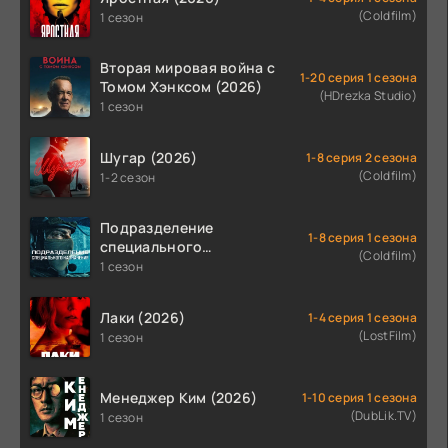
(Coldfilm)
1 сезон
Вторая мировая война с
1-20 серия 1 сезона
Томом Хэнксом (2026)
(HDrezka Studio)
1 сезон
Шугар (2026)
1-8 серия 2 сезона
(Coldfilm)
1-2 сезон
Подразделение
1-8 серия 1 сезона
специального
(Coldfilm)
назначения (2026)
1 сезон
Лаки (2026)
1-4 серия 1 сезона
(LostFilm)
1 сезон
Менеджер Ким (2026)
1-10 серия 1 сезона
(DubLik.TV)
1 сезон