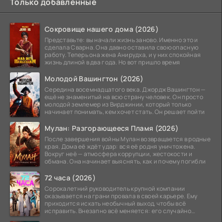
Только добавленные
Сокровище нашего дома (2026)
Представьте: вы начали жизнь заново. Именно это и
сделала Сварна. Она давно оставила свою опасную
работу. Теперь она жена Анирудха, и у них спокойная
жизнь длиной в два года. Но вот пришло время
Молодой Вашингтон (2026)
Середина восемнадцатого века. Джордж Вашингтон —
ещё не знаменитый на всю страну человек. Он просто
молодой землемер из Вирджинии, который только
начинает понимать, кем хочет стать. Он решает пойти
Мулан: Разгорающееся Пламя (2026)
После завершения войны Мулан возвращается в родные
края. Дома её ждёт удар: вся её родня уничтожена.
Вокруг неё — атмосфера коррупции, жестокости и
обмана. Она начинает выяснять, как и почему погибли
72 часа (2026)
Сорокалетний руководитель крупной компании
оказывается на грани провала в своей карьере. Ему
приходится искать необычный выход, чтобы всё
исправить. Внезапно всё меняется: его случайно
добавляют в