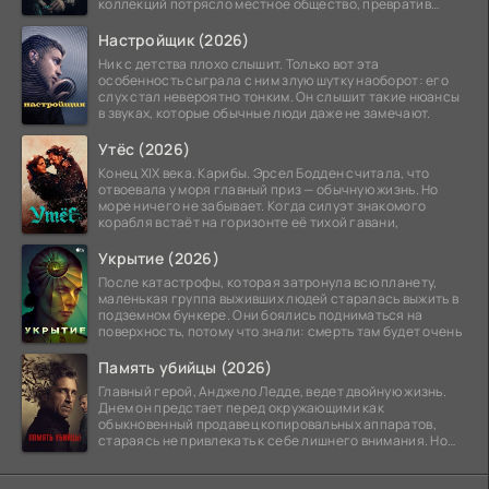
коллекций потрясло местное общество, превратив
побережье из курорта в
Настройщик (2026)
Ник с детства плохо слышит. Только вот эта
особенность сыграла с ним злую шутку наоборот: его
слух стал невероятно тонким. Он слышит такие нюансы
в звуках, которые обычные люди даже не замечают.
Утёс (2026)
Конец XIX века. Карибы. Эрсел Бодден считала, что
отвоевала у моря главный приз — обычную жизнь. Но
море ничего не забывает. Когда силуэт знакомого
корабля встаёт на горизонте её тихой гавани,
Укрытие (2026)
После катастрофы, которая затронула всю планету,
маленькая группа выживших людей старалась выжить в
подземном бункере. Они боялись подниматься на
поверхность, потому что знали: смерть там будет очень
Память убийцы (2026)
Главный герой, Анджело Ледде, ведет двойную жизнь.
Днем он предстает перед окружающими как
обыкновенный продавец копировальных аппаратов,
стараясь не привлекать к себе лишнего внимания. Но
когда