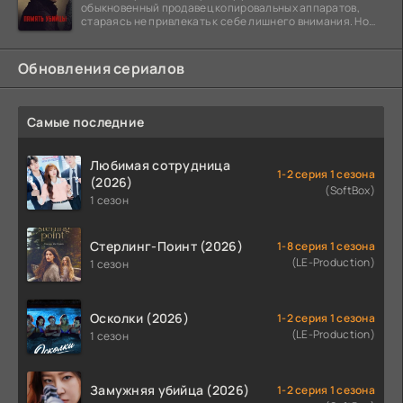
обыкновенный продавец копировальных аппаратов,
стараясь не привлекать к себе лишнего внимания. Но
когда
Обновления сериалов
Самые последние
Любимая сотрудница
1-2 серия 1 сезона
(2026)
(SoftBox)
1 сезон
Стерлинг-Поинт (2026)
1-8 серия 1 сезона
(LE-Production)
1 сезон
Осколки (2026)
1-2 серия 1 сезона
(LE-Production)
1 сезон
Замужняя убийца (2026)
1-2 серия 1 сезона