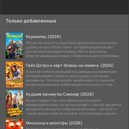
Только добавленные
Кормилец (2026)
После того как его жена Кэти заключила уникальную
сделку на шоу «Shark Tank», которая предполагает
длительную деловую поездку, Нейту, всю жизнь
обеспечивавшему семью, теперь приходится впервые
стать
Гейл Дотри и карт-бланш на измену (2026)
В центре сюжета оказывается девушка из провинции,
которая решает связать свою судьбу с молодым
человеком. Они заключают необычное соглашение,
позволяющее ему в любой момент получить от нее
прощение
Худшие каникулы Саммер (2026)
Жизнь подростка с нестабильной психикой
превращается в ад, когда она узнаёт, с кем ей придётся
разделить каникулы. Избранник её мамы — не просто
чужой дядька, а её же учитель, а точнее завуч школы.
Миньоны и монстры (2026)