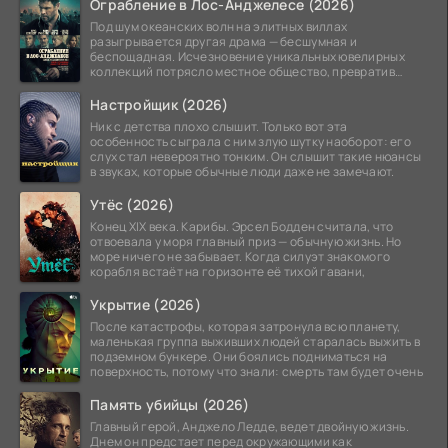
Ограбление в Лос-Анджелесе (2026)
Под шум океанских волн на элитных виллах
разыгрывается другая драма — бесшумная и
беспощадная. Исчезновение уникальных ювелирных
коллекций потрясло местное общество, превратив
побережье из курорта в
Настройщик (2026)
Ник с детства плохо слышит. Только вот эта
особенность сыграла с ним злую шутку наоборот: его
слух стал невероятно тонким. Он слышит такие нюансы
в звуках, которые обычные люди даже не замечают.
Утёс (2026)
Конец XIX века. Карибы. Эрсел Бодден считала, что
отвоевала у моря главный приз — обычную жизнь. Но
море ничего не забывает. Когда силуэт знакомого
корабля встаёт на горизонте её тихой гавани,
Укрытие (2026)
После катастрофы, которая затронула всю планету,
маленькая группа выживших людей старалась выжить в
подземном бункере. Они боялись подниматься на
поверхность, потому что знали: смерть там будет очень
Память убийцы (2026)
Главный герой, Анджело Ледде, ведет двойную жизнь.
Днем он предстает перед окружающими как