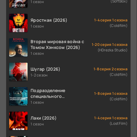
(SoftBox)
1 сезон
Яростная (2026)
1-4 серия 1 сезона
(Coldfilm)
1 сезон
Вторая мировая война с
1-20 серия 1 сезона
Томом Хэнксом (2026)
(HDrezka Studio)
1 сезон
Шугар (2026)
1-8 серия 2 сезона
(Coldfilm)
1-2 сезон
Подразделение
1-8 серия 1 сезона
специального
(Coldfilm)
назначения (2026)
1 сезон
Лаки (2026)
1-4 серия 1 сезона
(LostFilm)
1 сезон