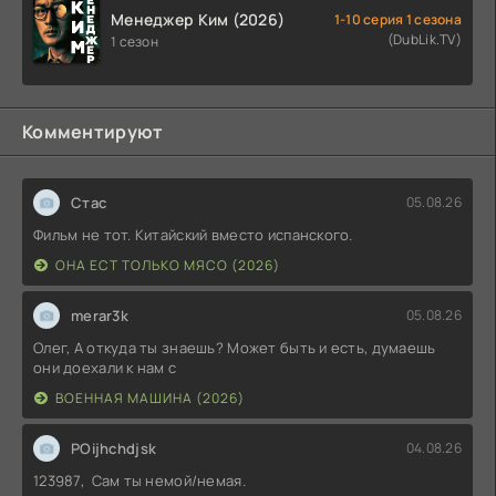
Менеджер Ким (2026)
1-10 серия 1 сезона
(DubLik.TV)
1 сезон
Комментируют
Стас
05.08.26
Фильм не тот. Китайский вместо испанского.
ОНА ЕСТ ТОЛЬКО МЯСО (2026)
merar3k
05.08.26
Олег, А откуда ты знаешь? Может быть и есть, думаешь
они доехали к нам с
ВОЕННАЯ МАШИНА (2026)
POijhchdjsk
04.08.26
123987, Сам ты немой/немая.