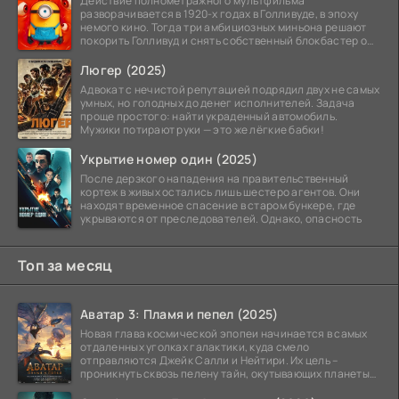
Действие полнометражного мультфильма
разворачивается в 1920-х годах в Голливуде, в эпоху
немого кино. Тогда три амбициозных миньона решают
покорить Голливуд и снять собственный блокбастер о
монстрах.
Люгер (2025)
Адвокат с нечистой репутацией подрядил двух не самых
умных, но голодных до денег исполнителей. Задача
проще простого: найти украденный автомобиль.
Мужики потирают руки — это же лёгкие бабки!
Укрытие номер один (2025)
После дерзкого нападения на правительственный
кортеж в живых остались лишь шестеро агентов. Они
находят временное спасение в старом бункере, где
укрываются от преследователей. Однако, опасность
Топ за месяц
Аватар 3: Пламя и пепел (2025)
Новая глава космической эпопеи начинается в самых
отдаленных уголках галактики, куда смело
отправляются Джейк Салли и Нейтири. Их цель –
проникнуть сквозь пелену тайн, окутывающих планеты
системы