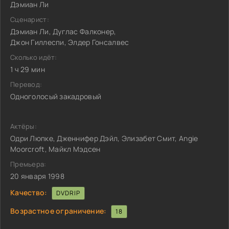
Дэмиан Ли
Сценарист:
Дэмиан Ли, Дуглас Фалконер,
Джон Гиллеспи, Элдер Гонсалвес
Сколько идёт:
1 ч 29 мин
Перевод:
Одноголосый закадровый
Актёры:
Одри Люпке, Дженнифер Дэйл, Элизабет Смит, Angie
Moorcroft, Майкл Мэдсен
Премьера:
20 января 1998
Качество:
DVDRIP
Возрастное ограничение:
18