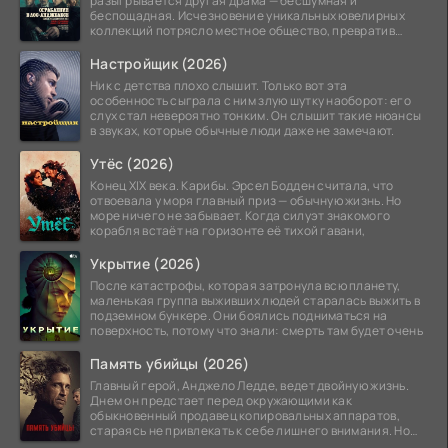
разыгрывается другая драма — бесшумная и
беспощадная. Исчезновение уникальных ювелирных
коллекций потрясло местное общество, превратив
побережье из курорта в
Настройщик (2026)
Ник с детства плохо слышит. Только вот эта
особенность сыграла с ним злую шутку наоборот: его
слух стал невероятно тонким. Он слышит такие нюансы
в звуках, которые обычные люди даже не замечают.
Утёс (2026)
Конец XIX века. Карибы. Эрсел Бодден считала, что
отвоевала у моря главный приз — обычную жизнь. Но
море ничего не забывает. Когда силуэт знакомого
корабля встаёт на горизонте её тихой гавани,
Укрытие (2026)
После катастрофы, которая затронула всю планету,
маленькая группа выживших людей старалась выжить в
подземном бункере. Они боялись подниматься на
поверхность, потому что знали: смерть там будет очень
Память убийцы (2026)
Главный герой, Анджело Ледде, ведет двойную жизнь.
Днем он предстает перед окружающими как
обыкновенный продавец копировальных аппаратов,
стараясь не привлекать к себе лишнего внимания. Но
когда