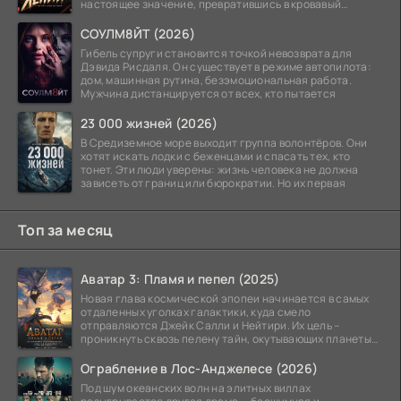
настоящее значение, превратившись в кровавый
ритуал.
СОУЛМ8ЙТ (2026)
Гибель супруги становится точкой невозврата для
Дэвида Рисдаля. Он существует в режиме автопилота:
дом, машинная рутина, безэмоциональная работа.
Мужчина дистанцируется от всех, кто пытается
23 000 жизней (2026)
В Средиземное море выходит группа волонтёров. Они
хотят искать лодки с беженцами и спасать тех, кто
тонет. Эти люди уверены: жизнь человека не должна
зависеть от границ или бюрократии. Но их первая
Топ за месяц
Аватар 3: Пламя и пепел (2025)
Новая глава космической эпопеи начинается в самых
отдаленных уголках галактики, куда смело
отправляются Джейк Салли и Нейтири. Их цель –
проникнуть сквозь пелену тайн, окутывающих планеты
системы
Ограбление в Лос-Анджелесе (2026)
Под шум океанских волн на элитных виллах