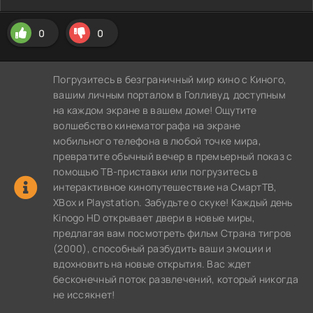
0
0
Погрузитесь в безграничный мир кино с Киного,
вашим личным порталом в Голливуд, доступным
на каждом экране в вашем доме! Ощутите
волшебство кинематографа на экране
мобильного телефона в любой точке мира,
превратите обычный вечер в премьерный показ с
помощью ТВ-приставки или погрузитесь в
интерактивное кинопутешествие на СмартТВ,
XBox и Playstation. Забудьте о скуке! Каждый день
Kinogo HD открывает двери в новые миры,
предлагая вам посмотреть фильм Страна тигров
(2000), способный разбудить ваши эмоции и
вдохновить на новые открытия. Вас ждет
бесконечный поток развлечений, который никогда
не иссякнет!