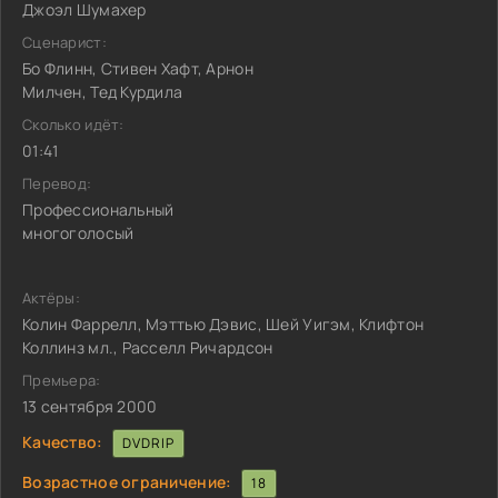
Джоэл Шумахер
Сценарист:
Бо Флинн, Стивен Хафт, Арнон
Милчен, Тед Курдила
Сколько идёт:
01:41
Перевод:
Профессиональный
многоголосый
Актёры:
Колин Фаррелл, Мэттью Дэвис, Шей Уигэм, Клифтон
Коллинз мл., Расселл Ричардсон
Премьера:
13 сентября 2000
Качество:
DVDRIP
Возрастное ограничение:
18