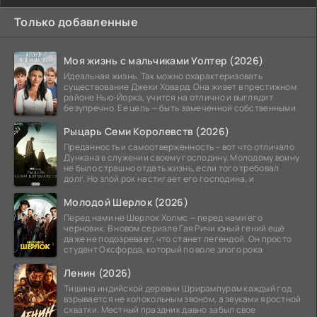
Только добавленные
Моя жизнь с мальчиками Уолтер (2026)
Идеальная жизнь. Так можно охарактеризовать
существование Джеки Ховард. Она живет в престижном
районе Нью-Йорка, учится на отлично и выглядит
безупречно. Ее цель — быть замеченной собственными
Рыцарь Семи Королевств (2026)
Преданность и самоотверженность – вот что отличало
Дункана в служении своему господину. Молодому воину
не было страшно отдать жизнь, если того требовал
долг. Но злой рок настигает его господина, и
Молодой Шерлок (2026)
Перед нами не Шерлок Холмс — перед нами его
черновик. В новом сериале Гая Ричи юный гений ещё
даже не подозревает, что станет легендой. Он просто
студент Оксфорда, который по воле злого рока
Ленин (2026)
Тишина индийской деревни Шрирампурам каждый год
взрывается не колокольным звоном, а звуками яростной
схватки. Местный праздник давно забыл свое