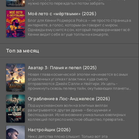
нужно просто переждать и потом забрать
Моё лето с «мёртвыми» (2026)
Блог для Кенни Роджерса Ройса — не просто страница в
интернете, а голос, которым он говорит с миром.
Однажды ему снится сон, который переворачивает всё:
Кенни видит себя в гуще толпы на концерте,
Топ за месяц
Аватар 3: Пламя и пепел (2025)
Новая глава космической эпопеи начинается в самых
отдаленных уголках галактики, куда смело
отправляются Джейк Салли и Нейтири. Их цель –
проникнуть сквозь пелену тайн, окутывающих планеты
системы
Ограбление в Лос-Анджелесе (2026)
Под шум океанских волн на элитных виллах
разыгрывается другая драма — бесшумная и
беспощадная. Исчезновение уникальных ювелирных
коллекций потрясло местное общество, превратив
побережье из курорта в
Настройщик (2026)
Ник с детства плохо слышит. Только вот эта