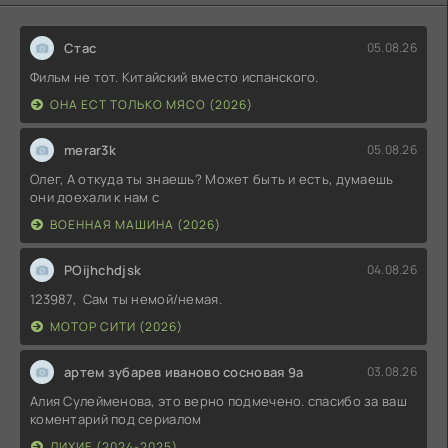
Стас
05.08.26
Фильм не тот. Китайский вместо испанского.
ОНА ЕСТ ТОЛЬКО МЯСО (2026)
merar3k
05.08.26
Олег, А откуда ты знаешь? Может быть и есть, думаешь
они доехали к нам с
ВОЕННАЯ МАШИНА (2026)
POijhchdjsk
04.08.26
123987, Сам ты немой/немая.
МОТОР СИТИ (2026)
артем зубарев иваново сосновая 9а
03.08.26
Алия Сулейменова, это верно подмечено. спасибо за ваш
коментарий под сериалом
ЛИХИЕ (2024-2025)