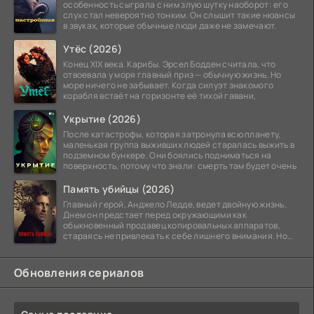
особенность сыграла с ним злую шутку наоборот: его
слух стал невероятно тонким. Он слышит такие нюансы
в звуках, которые обычные люди даже не замечают.
Утёс (2026)
Конец XIX века. Карибы. Эрсел Бодден считала, что
отвоевала у моря главный приз — обычную жизнь. Но
море ничего не забывает. Когда силуэт знакомого
корабля встаёт на горизонте её тихой гавани,
Укрытие (2026)
После катастрофы, которая затронула всю планету,
маленькая группа выживших людей старалась выжить в
подземном бункере. Они боялись подниматься на
поверхность, потому что знали: смерть там будет очень
Память убийцы (2026)
Главный герой, Анджело Ледде, ведет двойную жизнь.
Днем он предстает перед окружающими как
обыкновенный продавец копировальных аппаратов,
стараясь не привлекать к себе лишнего внимания. Но
когда
Обновления сериалов