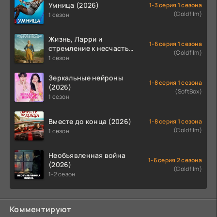
Умница (2026)
1-3 серия 1 сезона
(Coldfilm)
1 сезон
Жизнь, Ларри и
1-6 серия 1 сезона
стремление к несчастью:
(Coldfilm)
Почти история Америки
1 сезон
(2026)
Зеркальные нейроны
1-8 серия 1 сезона
(2026)
(SoftBox)
1 сезон
Вместе до конца (2026)
1-8 серия 1 сезона
(Coldfilm)
1 сезон
Необъявленная война
1-6 серия 2 сезона
(2026)
(Coldfilm)
1-2 сезон
Комментируют