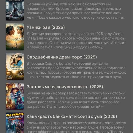
Серийный убийца, отличающийся садистскими
наклонностями, бросает вызов правоохранительным
органам. Его ультиматум прост: попробуйте поймать
меня. После каждого жестокого поступка он оставляет
Узники рая (2026)
Действие разворачивается в далёком 1925 году. Люси
Гладуэлл — круглая сирота, которой едва исполнилось
семнадцать. Она принимает решение уехать из Англии
и перебраться к опекуну Джорджу Хьютону.
Сердцебиение драм-хорс (2025)
В городке Холли с богатой историей женщина
загорается идеей создать собственное коневодческое
хозяйство. Порода, которая её привлекает, — драм-хорс
— считается редкостью. Начинать приходится с нуля,
Заставь меня почувствовать (2025)
Бывшая жена не собирается ставить точку в их истории.
Мужчина пребывает в коматозном состоянии, а их союз
давно распался. Но женщина верит: есть способ всё
исправить. И этот способ открывается ей —
Как украсть банкомат и сойти с ума (2026)
Криминальная троица похищает банкомат и запирается
с ним в малогабаритной насосной будке. Первое время
царит эйфория: кажется, что задумка удалась. Теперь