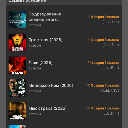
Самые последние
Подразделение
1-8 серия 1 сезона
специального
(Coldfilm)
назначения (2026)
1 сезон
Яростная (2026)
1-4 серия 1 сезона
(Coldfilm)
1 сезон
Лаки (2026)
1-4 серия 1 сезона
(LostFilm)
1 сезон
Менеджер Ким (2026)
1-10 серия 1 сезона
(DubLik.TV)
1 сезон
Мыс страха (2026)
1-10 серия 1 сезона
(LostFilm)
1 сезон