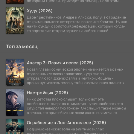
пожарный Джек. Он приходит на помощь, но за этим
стоит его
Худу (2026)
Двое преступников, Андре и Алисса, получают задание
от криминального авторитета по кличке Капитан. Нужно
найти сундук с золотом Конфедерации, который когда-
то спрятали в старом здании на заброшенной
Топ за месяц
Аватар 3: Пламя и пепел (2025)
Новая глава космической эпопеи начинается в самых
отдаленных уголках галактики, куда смело
отправляются Джейк Салли и Нейтири. Их цель –
проникнуть сквозь пелену тайн, окутывающих планеты
системы
Настройщик (2026)
Ник с детства плохо слышит. Только вот эта
особенность сыграла с ним злую шутку наоборот: его
слух стал невероятно тонким. Он слышит такие нюансы
в звуках, которые обычные люди даже не замечают.
Ограбление в Лос-Анджелесе (2026)
Под шум океанских волн на элитных виллах
разыгрывается другая драма — бесшумная и