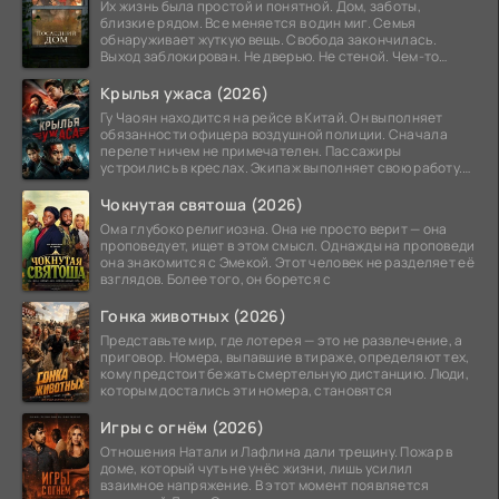
Их жизнь была простой и понятной. Дом, заботы,
близкие рядом. Все меняется в один миг. Семья
обнаруживает жуткую вещь. Свобода закончилась.
Выход заблокирован. Не дверью. Не стеной. Чем-то
невидимым.
Крылья ужаса (2026)
Гу Чаоян находится на рейсе в Китай. Он выполняет
обязанности офицера воздушной полиции. Сначала
перелет ничем не примечателен. Пассажиры
устроились в креслах. Экипаж выполняет свою работу.
Лайнер
Чокнутая святоша (2026)
Ома глубоко религиозна. Она не просто верит — она
проповедует, ищет в этом смысл. Однажды на проповеди
она знакомится с Эмекой. Этот человек не разделяет её
взглядов. Более того, он борется с
Гонка животных (2026)
Представьте мир, где лотерея — это не развлечение, а
приговор. Номера, выпавшие в тираже, определяют тех,
кому предстоит бежать смертельную дистанцию. Люди,
которым достались эти номера, становятся
Игры с огнём (2026)
Отношения Натали и Лафлина дали трещину. Пожар в
доме, который чуть не унёс жизни, лишь усилил
взаимное напряжение. В этот момент появляется