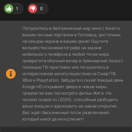
1
0
Погрузитесь в безграничный мир кино с Киного,
вашим личным порталом в Голливуд, доступным
на каждом экране в вашем доме! Ощутите
волшебство кинематографа на экране
мобильного телефона в любой точке мира,
превратите обычный вечер в премьерный показ с
помощью ТВ-приставки или погрузитесь в
интерактивное кинопутешествие на СмартТВ,
XBox и Playstation. Забудьте о скуке! Каждый день
Kinogo HD открывает двери в новые миры,
предлагая вам посмотреть фильм Жига. На
полной скорости (2025), способный разбудить
ваши эмоции и вдохновить на новые открытия.
Вас ждет бесконечный поток развлечений,
который никогда не иссякнет!