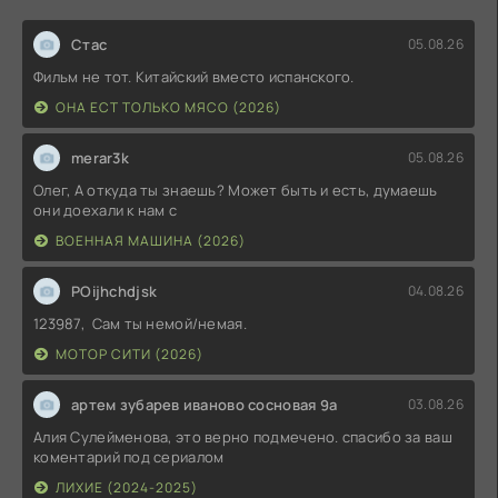
Стас
05.08.26
Фильм не тот. Китайский вместо испанского.
ОНА ЕСТ ТОЛЬКО МЯСО (2026)
merar3k
05.08.26
Олег, А откуда ты знаешь? Может быть и есть, думаешь
они доехали к нам с
ВОЕННАЯ МАШИНА (2026)
POijhchdjsk
04.08.26
123987, Сам ты немой/немая.
МОТОР СИТИ (2026)
артем зубарев иваново сосновая 9а
03.08.26
Алия Сулейменова, это верно подмечено. спасибо за ваш
коментарий под сериалом
ЛИХИЕ (2024-2025)