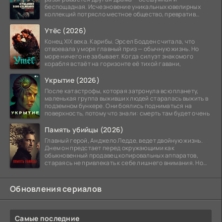
беспощадная. Исчезновение уникальных ювелирных
коллекций потрясло местное общество, превратив
побережье из курорта в
Утёс (2026)
Конец XIX века. Карибы. Эрсел Бодден считала, что
отвоевала у моря главный приз — обычную жизнь. Но
море ничего не забывает. Когда силуэт знакомого
корабля встаёт на горизонте её тихой гавани,
Укрытие (2026)
После катастрофы, которая затронула всю планету,
маленькая группа выживших людей старалась выжить в
подземном бункере. Они боялись подниматься на
поверхность, потому что знали: смерть там будет очень
Память убийцы (2026)
Главный герой, Анджело Ледде, ведет двойную жизнь.
Днем он предстает перед окружающими как
обыкновенный продавец копировальных аппаратов,
стараясь не привлекать к себе лишнего внимания. Но
когда
Обновления сериалов
Самые последние