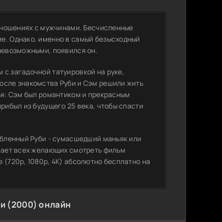
отношениях с мужчинами. Бесчисленные
е. Однако, именно в самый безысходный
 невозможными, появился он.
 с загадочной татуировкой на руке,
осле знакомства Руби и Сэм решили жить
ья: Сэм был романтиком и прекрасным
прибыл из будущего 25 века, чтобы спасти
юбленный Руби - сумасшедший маньяк или
ашает всех желающих смотреть фильм
 (720p, 1080p, 4K) абсолютно бесплатно на
и (2000) онлайн