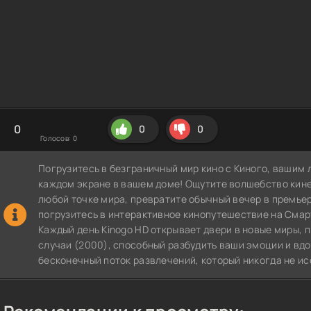
0
0
0
Голосов:
0
Погрузитесь в безграничный мир кино с Киного, вашим 
каждом экране в вашем доме! Ощутите волшебство кин
любой точке мира, превратите обычный вечер в премье
погрузитесь в интерактивное кинопутешествие на СмартТВ
Каждый день Kinogo HD открывает двери в новые миры,
случаи (2000), способный разбудить ваши эмоции и вдо
бесконечный поток развлечений, который никогда не ис