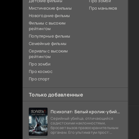
Детские фильмы
Про зомби
Мистические фильмы
Про маньяков
Новогодние фильмы
Фильмы с высоким
рейтингом
Популярные фильмы
Семейные фильмы
Сериалы с высоким
рейтингом
Про зомби
Про космос
Про спорт
Только добавленные
Психопат: Белый кролик-убийца (2026)
Серийный убийца, отличающийся
садистскими наклонностями,
бросает вызов правоохранительным
органам. Его ультиматум прост:
попробуйте поймать меня. После