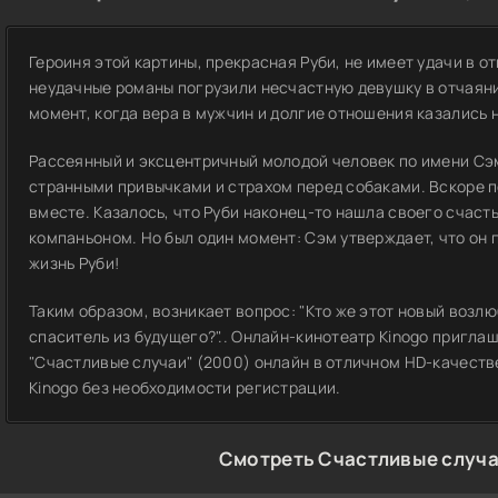
Героиня этой картины, прекрасная Руби, не имеет удачи в 
неудачные романы погрузили несчастную девушку в отчаяни
момент, когда вера в мужчин и долгие отношения казались
Рассеянный и эксцентричный молодой человек по имени Сэм
странными привычками и страхом перед собаками. Вскоре п
вместе. Казалось, что Руби наконец-то нашла своего счаст
компаньоном. Но был один момент: Сэм утверждает, что он 
жизнь Руби!
Таким образом, возникает вопрос: "Кто же этот новый возл
спаситель из будущего?".. Онлайн-кинотеатр Kinogo пригл
"Счастливые случаи" (2000) онлайн в отличном HD-качестве
Kinogo без необходимости регистрации.
Смотреть Счастливые случа