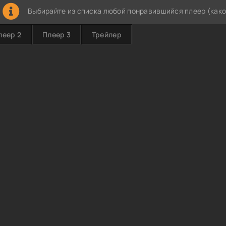
Выбирайте из списка любой понравившийся плеер (како
леер 2
Плеер 3
Трейлер