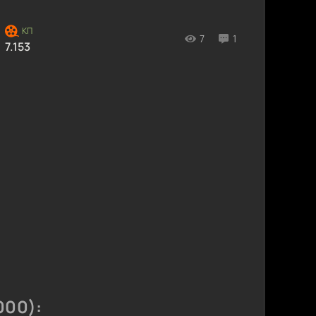
7
1
7.153
000):