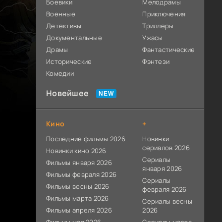
Боевики
Мелодрамы
Военные
Приключения
Детективы
Триллеры
Документальные
Ужасы
Драмы
Фантастические
Исторические
Фэнтези
Комедии
Новейшее
Кино
+
Последние фильмы 2026
Новинки
сериалов 2026
Новинки кино 2026
Сериалы
Фильмы января 2026
января 2026
Фильмы февраля 2026
Сериалы
Фильмы весны 2026
февраля 2026
Фильмы марта 2026
Сериалы весны
Фильмы апреля 2026
2026