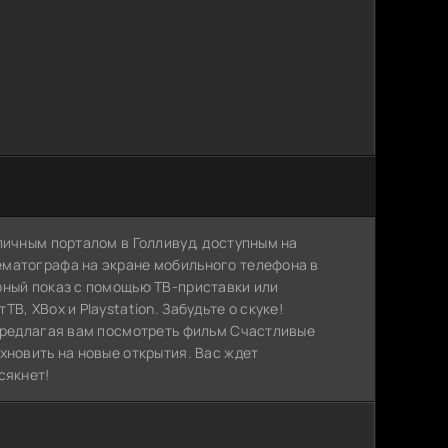
личным порталом в Голливуд, доступным на
ематографа на экране мобильного телефона в
рный показ с помощью ТВ-приставки или
, XBox и Playstation. Забудьте о скуке!
 предлагая вам посмотреть фильм Счастливые
хновить на новые открытия. Вас ждет
сякнет!