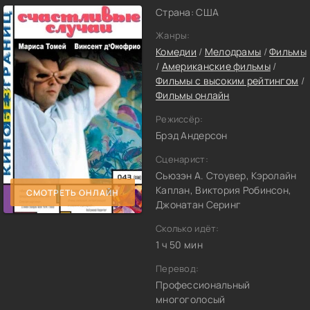
Страна: США
Жанры:
Комедии
/
Мелодрамы
/
Фильмы
/
Американские фильмы
/
Фильмы с высоким рейтингом
/
Фильмы онлайн
Режиссёр:
Брэд Андерсон
Сценарист:
Сьюзэн А. Стоувер, Кэролайн
Каплан, Виктория Робинсон,
СМОТРЕТЬ ОНЛАЙН
Джонатан Серинг
Сколько идёт:
1 ч 50 мин
Перевод:
Профессиональный
многоголосый